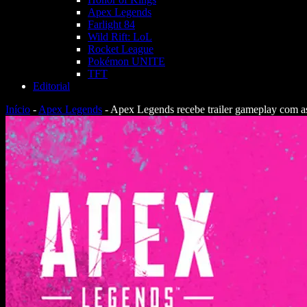
Apex Legends
Farlight 84
Wild Rift: LoL
Rocket League
Pokémon UNITE
TFT
Editorial
Início
-
Apex Legends
-
Apex Legends recebe trailer gameplay com a