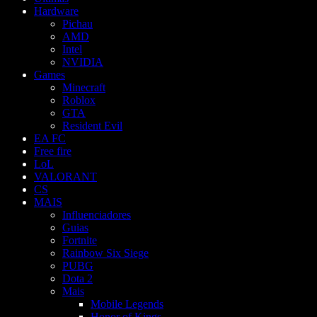
Hardware
Pichau
AMD
Intel
NVIDIA
Games
Minecraft
Roblox
GTA
Resident Evil
EA FC
Free fire
LoL
VALORANT
CS
MAIS
Influenciadores
Guias
Fortnite
Rainbow Six Siege
PUBG
Dota 2
Mais
Mobile Legends
Honor of Kings