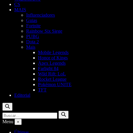
CS
MAIS
Influenciadores
Guias
Fortnite
Rainbow Six Siege
PUBG
Dota 2
Mais
Mobile Legends
Honor of Kings
Apex Legends
Farlight 84
Wild Rift: LoL
Rocket League
Pokémon UNITE
TFT
Editorial
Buscar
Buscar
Buscar
por:
Menu
×
Últimas