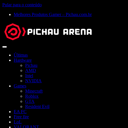
Pular para o conteúdo
Melhores Produtos Gamer – Pichau.com.br
Abrir
menu
Últimas
Hardware
Pichau
AMD
Intel
NVIDIA
Games
Minecraft
Roblox
GTA
Resident Evil
EA FC
Free fire
LoL
VALORANT