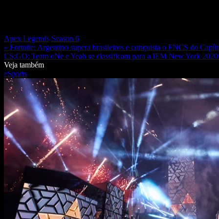
Apex Legends
Season 6
« Fortnite: Argentino supera brasileiros e conquista o FNCS do Capí
CS:GO: Team oNe e Yeah se classificam para a IEM New York 2020
Veja também
eSports