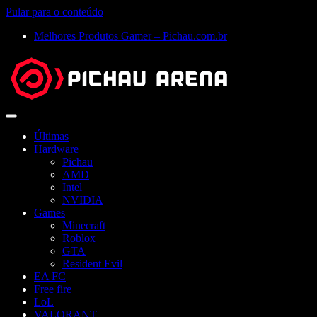
Pular para o conteúdo
Melhores Produtos Gamer – Pichau.com.br
Abrir
menu
Últimas
Hardware
Pichau
AMD
Intel
NVIDIA
Games
Minecraft
Roblox
GTA
Resident Evil
EA FC
Free fire
LoL
VALORANT