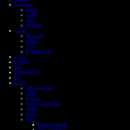
Hardware
Pichau
AMD
Intel
NVIDIA
Games
Minecraft
Roblox
GTA
Resident Evil
EA FC
Free fire
LoL
VALORANT
CS
MAIS
Influenciadores
Guias
Fortnite
Rainbow Six Siege
PUBG
Dota 2
Mais
Mobile Legends
Honor of Kings