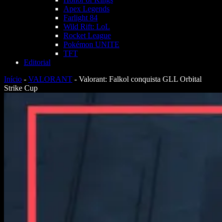
Apex Legends
Farlight 84
Wild Rift: LoL
Rocket League
Pokémon UNITE
TFT
Editorial
Início
-
VALORANT
-
Valorant: Falkol conquista GLL Orbital
Strike Cup