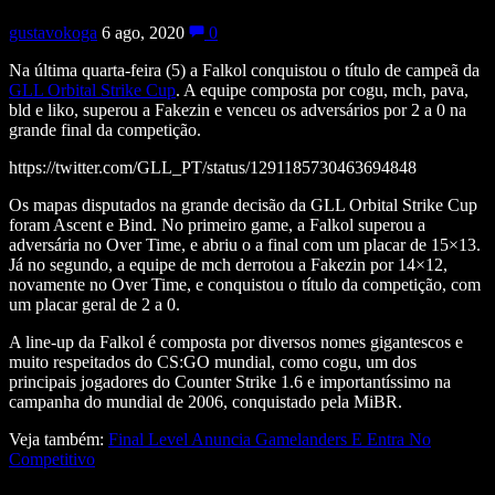
gustavokoga
6 ago, 2020
0
Na última quarta-feira (5) a Falkol conquistou o título de campeã da
GLL Orbital Strike Cup
. A equipe composta por cogu, mch, pava,
bld e liko, superou a Fakezin e venceu os adversários por 2 a 0 na
grande final da competição.
https://twitter.com/GLL_PT/status/1291185730463694848
Os mapas disputados na grande decisão da GLL Orbital Strike Cup
foram Ascent e Bind. No primeiro game, a Falkol superou a
adversária no Over Time, e abriu o a final com um placar de 15×13.
Já no segundo, a equipe de mch derrotou a Fakezin por 14×12,
novamente no Over Time, e conquistou o título da competição, com
um placar geral de 2 a 0.
A line-up da Falkol é composta por diversos nomes gigantescos e
muito respeitados do CS:GO mundial, como cogu, um dos
principais jogadores do Counter Strike 1.6 e importantíssimo na
campanha do mundial de 2006, conquistado pela MiBR.
Veja também:
Final Level Anuncia Gamelanders E Entra No
Competitivo