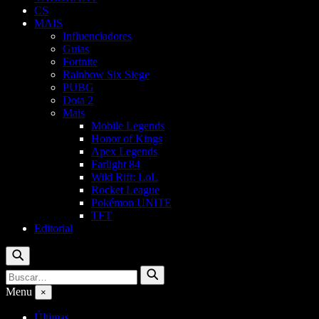
CS
MAIS
Influenciadores
Guias
Fortnite
Rainbow Six Siege
PUBG
Dota 2
Mais
Mobile Legends
Honor of Kings
Apex Legends
Farlight 84
Wild Rift: LoL
Rocket League
Pokémon UNITE
TFT
Editorial
Buscar
Buscar
Buscar
por:
Menu
×
Últimas