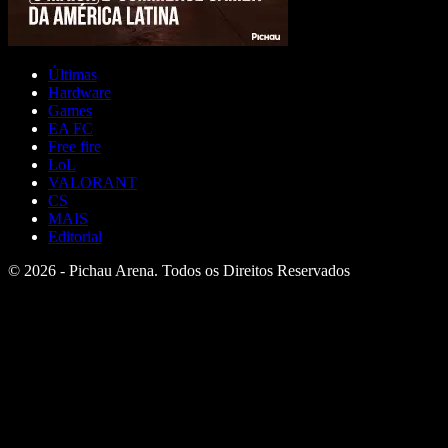
Últimas
Hardware
Games
EA FC
Free fire
LoL
VALORANT
CS
MAIS
Editorial
© 2026 - Pichau Arena. Todos os Direitos Reservados