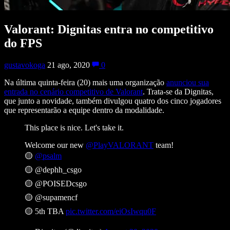
Valorant: Dignitas entra no competitivo
do FPS
gustavokoga
21 ago, 2020
0
Na última quinta-feira (20) mais uma organização
anunciou sua
entrada no cenário competitivo de Valorant
. Trata-se da Dignitas,
que junto a novidade, também divulgou quatro dos cinco jogadores
que representarão a equipe dentro da modalidade.
This place is nice. Let's take it.
Welcome our new
@PlayVALORANT
team!
🟡
@psalm
🟡 @dephh_csgo
🟡 @POISEDcsgo
🟡 @supamencf
🟡 5th TBA
pic.twitter.com/eiOsIwqu0F