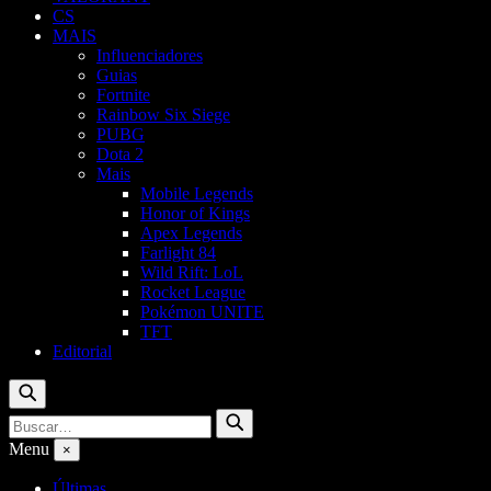
CS
MAIS
Influenciadores
Guias
Fortnite
Rainbow Six Siege
PUBG
Dota 2
Mais
Mobile Legends
Honor of Kings
Apex Legends
Farlight 84
Wild Rift: LoL
Rocket League
Pokémon UNITE
TFT
Editorial
Buscar
Buscar
Buscar
por:
Menu
×
Últimas