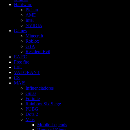
Hardware
Pichau
AMD
Intel
NVIDIA
Games
Minecraft
Roblox
GTA
Resident Evil
EA FC
Free fire
LoL
VALORANT
CS
MAIS
Influenciadores
Guias
Fortnite
Rainbow Six Siege
PUBG
Dota 2
Mais
Mobile Legends
Honor of Kings