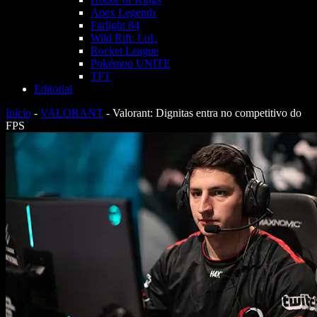
Apex Legends
Farlight 84
Wild Rift: LoL
Rocket League
Pokémon UNITE
TFT
Editorial
Início
-
VALORANT
-
Valorant: Dignitas entra no competitivo do
FPS