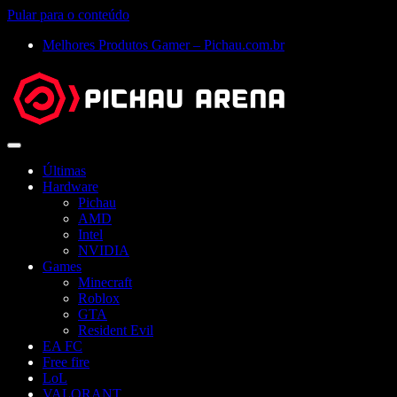
Pular para o conteúdo
Melhores Produtos Gamer – Pichau.com.br
Abrir
menu
Últimas
Hardware
Pichau
AMD
Intel
NVIDIA
Games
Minecraft
Roblox
GTA
Resident Evil
EA FC
Free fire
LoL
VALORANT