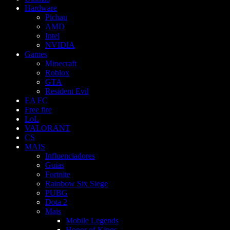
Hardware
Pichau
AMD
Intel
NVIDIA
Games
Minecraft
Roblox
GTA
Resident Evil
EA FC
Free fire
LoL
VALORANT
CS
MAIS
Influenciadores
Guias
Fortnite
Rainbow Six Siege
PUBG
Dota 2
Mais
Mobile Legends
Honor of Kings