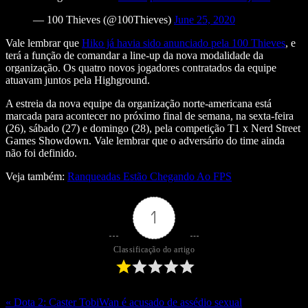
— 100 Thieves (@100Thieves)
June 25, 2020
Vale lembrar que
Hiko já havia sido anunciado pela 100 Thieves
, e
terá a função de comandar a line-up da nova modalidade da
organização. Os quatro novos jogadores contratados da equipe
atuavam juntos pela Highground.
A estreia da nova equipe da organização norte-americana está
marcada para acontecer no próximo final de semana, na sexta-feira
(26), sábado (27) e domingo (28), pela competição T1 x Nerd Street
Games Showdown. Vale lembrar que o adversário do time ainda
não foi definido.
Veja também:
Ranqueadas Estão Chegando Ao FPS
1
Classificação do artigo
« Dota 2: Caster TobiWan é acusado de assédio sexual