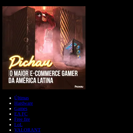
Últimas
Hardware
Games
EA FC
Free fire
LoL
VALORANT