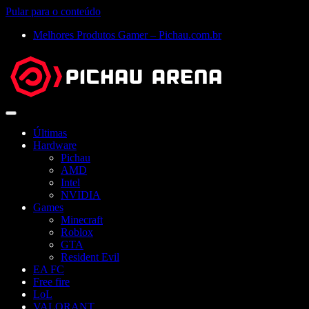
Pular para o conteúdo
Melhores Produtos Gamer – Pichau.com.br
Abrir
menu
Últimas
Hardware
Pichau
AMD
Intel
NVIDIA
Games
Minecraft
Roblox
GTA
Resident Evil
EA FC
Free fire
LoL
VALORANT