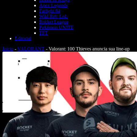
Apex Legends
Farlight 84
Wild Rift: LoL
Rocket League
Pokémon UNITE
TFT
Editorial
Início
-
VALORANT
-
Valorant: 100 Thieves anuncia sua line-up