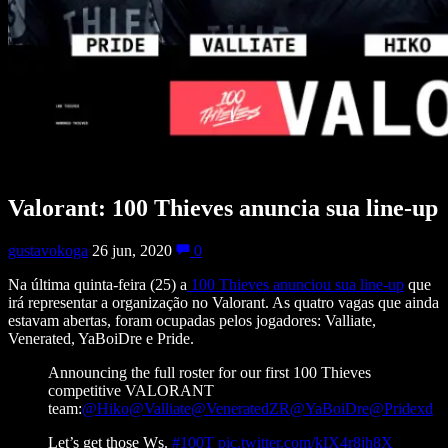
Valorant: 100 Thieves anuncia sua line-up
gustavokoga
26 jun, 2020
0
Na última quinta-feira (25) a
100 Thieves anunciou sua line-up
que
irá representar a organização no Valorant. As quatro vagas que ainda
estavam abertas, foram ocupadas pelos jogadores: Valliate,
Venerated, YaBoiDre e Pride.
Announcing the full roster for our first 100 Thieves
competitive VALORANT
team:
@Hiko
@Valliate
@VeneratedZR
@YaBoiDre
@Pridexd
Let’s get those Ws.
#100T
pic.twitter.com/kIX4r8jh8X