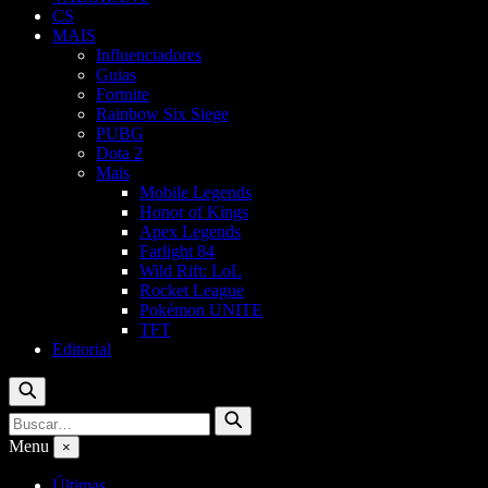
CS
MAIS
Influenciadores
Guias
Fortnite
Rainbow Six Siege
PUBG
Dota 2
Mais
Mobile Legends
Honor of Kings
Apex Legends
Farlight 84
Wild Rift: LoL
Rocket League
Pokémon UNITE
TFT
Editorial
Buscar
Buscar
Buscar
por:
Menu
×
Últimas