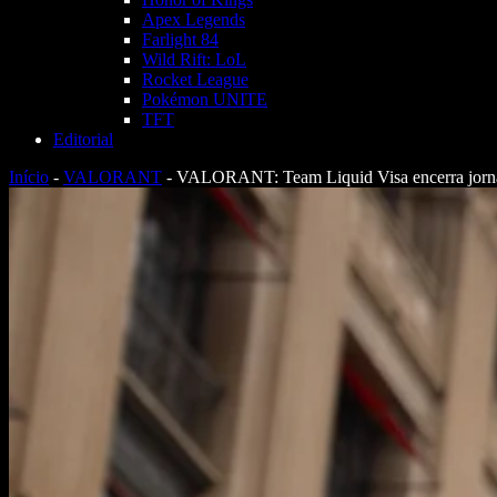
Apex Legends
Farlight 84
Wild Rift: LoL
Rocket League
Pokémon UNITE
TFT
Editorial
Início
-
VALORANT
-
VALORANT: Team Liquid Visa encerra jorn