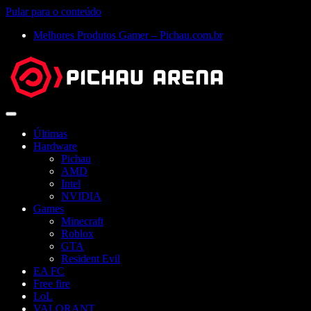
Pular para o conteúdo
Melhores Produtos Gamer – Pichau.com.br
Abrir
menu
Últimas
Hardware
Pichau
AMD
Intel
NVIDIA
Games
Minecraft
Roblox
GTA
Resident Evil
EA FC
Free fire
LoL
VALORANT