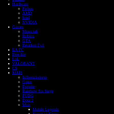
Hardware
Pichau
AMD
Intel
NVIDIA
Games
Minecraft
Roblox
GTA
Resident Evil
EA FC
Free fire
LoL
VALORANT
CS
MAIS
Influenciadores
Guias
Fortnite
Rainbow Six Siege
PUBG
Dota 2
Mais
Mobile Legends
Honor of Kings