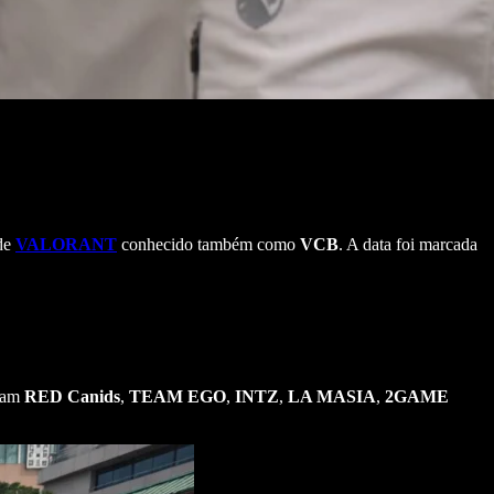
 de
VALORANT
conhecido também como
VCB
. A data foi marcada
oram
RED Canids
,
TEAM EGO
,
INTZ
,
LA MASIA
,
2GAME