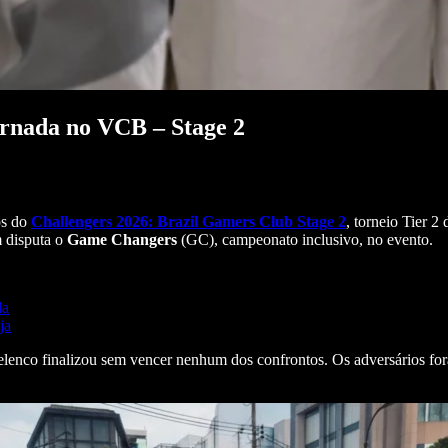
rnada no VCB – Stage 2
os do
Challengers 2026: Brazil Gamers Club Stage 2
, torneio Tier 2
 disputa o
Game Changers
(GC), campeonato inclusivo, no evento.
da
ja
 elenco finalizou sem vencer nenhum dos confrontos. Os adversários f