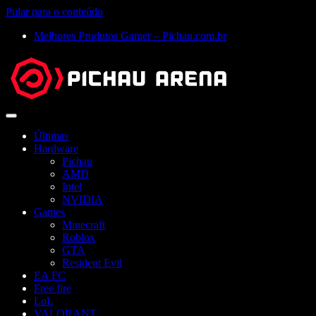
Pular para o conteúdo
Melhores Produtos Gamer – Pichau.com.br
Abrir
menu
Últimas
Hardware
Pichau
AMD
Intel
NVIDIA
Games
Minecraft
Roblox
GTA
Resident Evil
EA FC
Free fire
LoL
VALORANT