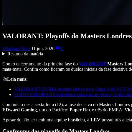
VALORANT: Playoffs do Masters Londres t
Wladimir Neto
11 jun, 2026
0
Resumo da matéria
Com o encerramento da primeira fase do
VALORANT
Masters Lon
mata-mata. Confira como ficaram os duelos iniciais da fase decisiva d
📰
Leia mais:
VALORANT: FURIA mudará elenco para Stage 2 do VCT Am
LOUD VALORANT terá duas mudanças no elenco; Saiba mai
Com início nesta sexta-feira (12), a fase decisiva do Masters Lo
EDward Gaming
, um do Pacífico:
Paper
Rex
e três do EMEA:
Vita
Apesar de não ter nenhuma equipe brasileira, a
LEV
possui três atlet
Confrontos dos playoffs do Masters Londres