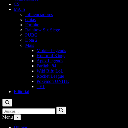
CS
MAIS
Influenciadores
Guias
Fortnite
Rainbow Six Siege
PUBG
Dota 2
Mais
Mobile Legends
Honor of Kings
Apex Legends
Farlight 84
Wild Rift: LoL
Rocket League
Pokémon UNITE
TFT
Editorial
Buscar
Buscar
Buscar
por:
Menu
×
Últimas