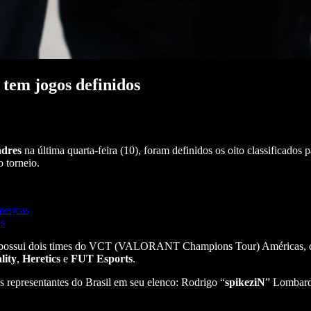
em jogos definidos
dres
na última quarta-feira (10), foram definidos os oito classificados
o torneio.
ericas
s
ndres possui dois times do VCT (VALORANT Champions Tour) Américas
lity
,
Heretics
e
FUT
Esports
.
as representantes do Brasil em seu elenco: Rodrigo “
spikeziN
” Lombard