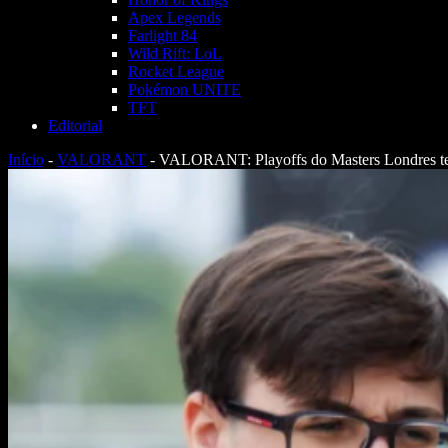
Apex Legends
Farlight 84
Wild Rift: LoL
Rocket League
Pokémon UNITE
TFT
Editorial
Início
-
VALORANT
-
VALORANT: Playoffs do Masters Londres te