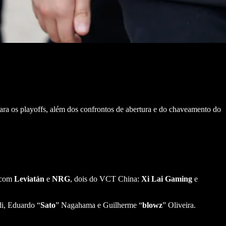
 para os playoffs, além dos confrontos de abertura e do chaveamento do
, com
Leviatán
e
NRG
, dois do VCT China:
Xi
Lai
Gaming
e
i, Eduardo “
Sato
” Nagahama e Guilherme “
blowz
” Oliveira.