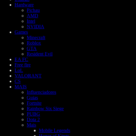
Hardware
Pichau
AMD
Intel
NVIDIA
Games
Minecraft
Roblox
GTA
Resident Evil
EA FC
Free fire
LoL
VALORANT
CS
MAIS
Influenciadores
Guias
Fortnite
Rainbow Six Siege
PUBG
Dota 2
Mais
Mobile Legends
Honor of Kings