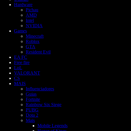
Hardware
Pichau
AMD
Intel
NVIDIA
Games
Minecraft
Roblox
GTA
Resident Evil
EA FC
Free fire
LoL
VALORANT
CS
MAIS
Influenciadores
Guias
Fortnite
Rainbow Six Siege
PUBG
Dota 2
Mais
Mobile Legends
Honor of Kings