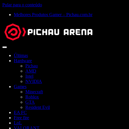
Pular para o conteúdo
Melhores Produtos Gamer – Pichau.com.br
Abrir
menu
Últimas
Hardware
Pichau
AMD
Intel
NVIDIA
Games
Minecraft
Roblox
GTA
Resident Evil
EA FC
Free fire
LoL
VALORANT