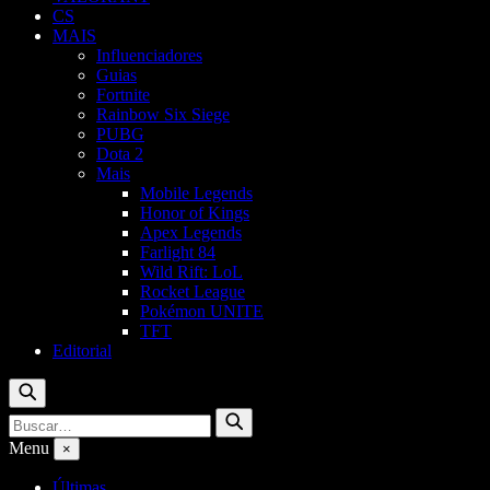
CS
MAIS
Influenciadores
Guias
Fortnite
Rainbow Six Siege
PUBG
Dota 2
Mais
Mobile Legends
Honor of Kings
Apex Legends
Farlight 84
Wild Rift: LoL
Rocket League
Pokémon UNITE
TFT
Editorial
Buscar
Buscar
Buscar
por:
Menu
×
Últimas