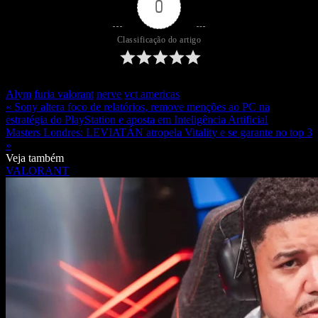
0
Classificação do artigo
Alym
furia valorant
nerve
vct americas
« Sony altera foco de relatórios, remove menções ao PC na
estratégia do PlayStation e aposta em Inteligência Artificial
Masters Londres: LEVIATÁN atropela Vitality e se garante no top 3
»
Veja também
VALORANT