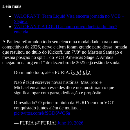
Leia mais
VALORANT: Team Liquid Visa encerra jornada no VCB –
Stage 2
VALORANT: A LOUD achou o novo duelista do time?
entenda
A Pantera reformulou todo seu elenco na modalidade para o ano
competitivo de 2026, nerve e alym foram grande parte dessa jornada
que resultou no título do Kickoff, um 7°/8° no Masters Santiago e
mesma posição no split 1 do VCT Américas Stage 2. Ambos
chegaram na org em 1° de dezembro de 2025 e já estão de saída.
Do mundo todo, até a FURIA. 🇰🇬 🇺🇸
Não é fácil escrever novas histórias. Mas Toro e
Michael encararam esse desafio e nos mostraram o que
significa jogar com garra, dedicação e propósito.
O resultado? O primeiro título da FURIA em um VCT
conquistado juntos além de muitas…
pic.twitter.com/kfSGD6WQ6a
— FURIA (@FURIA)
June 19, 2026