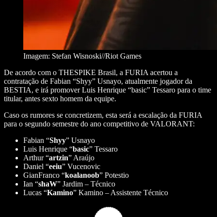
Imagem: Stefan Wisnoski//Riot Games
De acordo com o THESPIKE Brasil, a FURIA acertou a
contratação de Fabian “Shyy” Usnayo, atualmente jogador da
BESTIA, e irá promover Luis Henrique “basic” Tessaro para o time
titular, antes sexto homem da equipe.
Caso os rumores se concretizem, esta será a escalação da FURIA
para o segundo semestre do ano competitivo de VALORANT:
Fabian “
Shyy
” Usnayo
Luis Henrique “
basic
” Tessaro
Arthur “
artzin
” Araújo
Daniel “
eeiu
” Vucenovic
GianFranco “
koalanoob
” Potestio
Ian “
shaW
” Jardim – Técnico
Lucas “
Kamino
” Kamino – Assistente Técnico