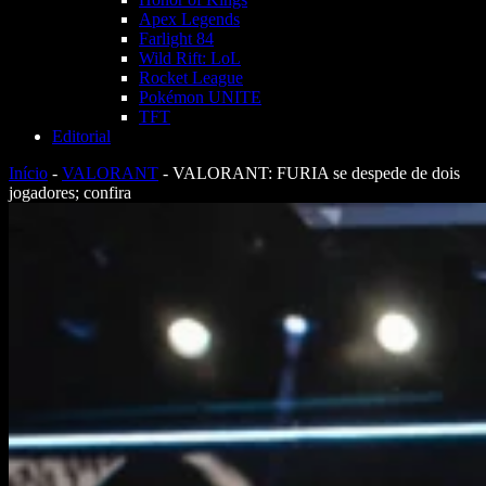
Apex Legends
Farlight 84
Wild Rift: LoL
Rocket League
Pokémon UNITE
TFT
Editorial
Início
-
VALORANT
-
VALORANT: FURIA se despede de dois
jogadores; confira