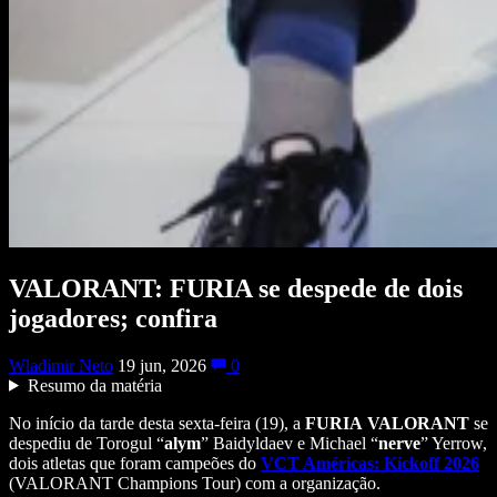
VALORANT: FURIA se despede de dois
jogadores; confira
Wladimir Neto
19 jun, 2026
0
Resumo da matéria
No início da tarde desta sexta-feira (19), a
FURIA
VALORANT
se
despediu de Torogul “
alym
” Baidyldaev e Michael “
nerve
” Yerrow,
dois atletas que foram campeões do
VCT Américas: Kickoff 2026
(VALORANT Champions Tour) com a organização.