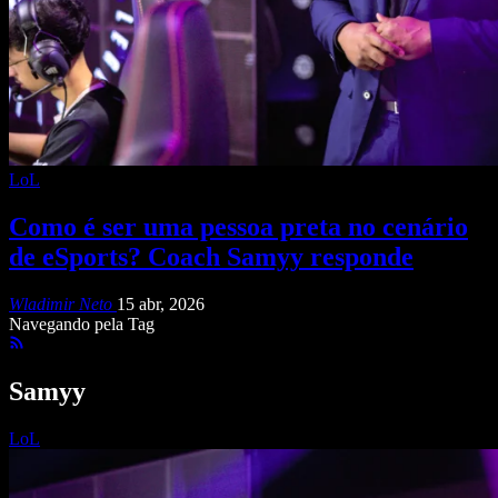
LoL
Como é ser uma pessoa preta no cenário
de eSports? Coach Samyy responde
Wladimir Neto
15 abr, 2026
Navegando pela Tag
Samyy
LoL