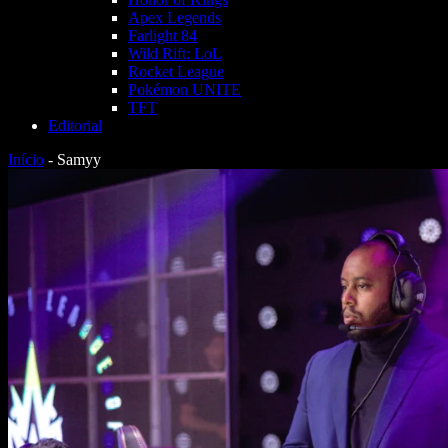
Apex Legends
Farlight 84
Wild Rift: LoL
Rocket League
Pokémon UNITE
TFT
Editorial
Início
-
Samyy