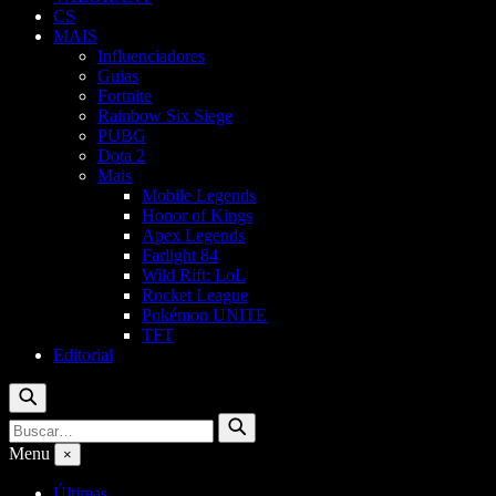
CS
MAIS
Influenciadores
Guias
Fortnite
Rainbow Six Siege
PUBG
Dota 2
Mais
Mobile Legends
Honor of Kings
Apex Legends
Farlight 84
Wild Rift: LoL
Rocket League
Pokémon UNITE
TFT
Editorial
Buscar
Buscar
Buscar
por:
Menu
×
Últimas