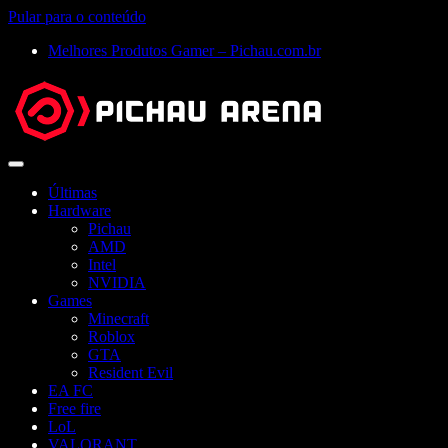
Pular para o conteúdo
Melhores Produtos Gamer – Pichau.com.br
Abrir
menu
Últimas
Hardware
Pichau
AMD
Intel
NVIDIA
Games
Minecraft
Roblox
GTA
Resident Evil
EA FC
Free fire
LoL
VALORANT