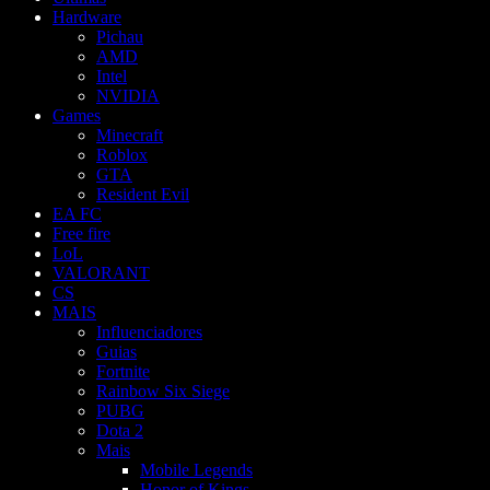
Hardware
Pichau
AMD
Intel
NVIDIA
Games
Minecraft
Roblox
GTA
Resident Evil
EA FC
Free fire
LoL
VALORANT
CS
MAIS
Influenciadores
Guias
Fortnite
Rainbow Six Siege
PUBG
Dota 2
Mais
Mobile Legends
Honor of Kings