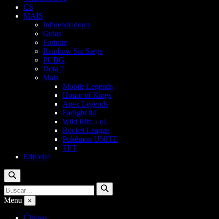
CS
MAIS
Influenciadores
Guias
Fortnite
Rainbow Six Siege
PUBG
Dota 2
Mais
Mobile Legends
Honor of Kings
Apex Legends
Farlight 84
Wild Rift: LoL
Rocket League
Pokémon UNITE
TFT
Editorial
Buscar
Buscar
Buscar
por:
Menu
×
Últimas