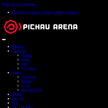
Pular para o conteúdo
Melhores Produtos Gamer – Pichau.com.br
Abrir
menu
Últimas
Hardware
Pichau
AMD
Intel
NVIDIA
Games
Minecraft
Roblox
GTA
Resident Evil
EA FC
Free fire
LoL
VALORANT