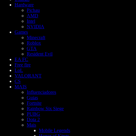
Hardware
Pichau
AMD
Intel
NVIDIA
Games
Minecraft
Roblox
GTA
Resident Evil
EA FC
Free fire
LoL
VALORANT
CS
MAIS
Influenciadores
Guias
Fortnite
Rainbow Six Siege
PUBG
Dota 2
Mais
Mobile Legends
Honor of Kings