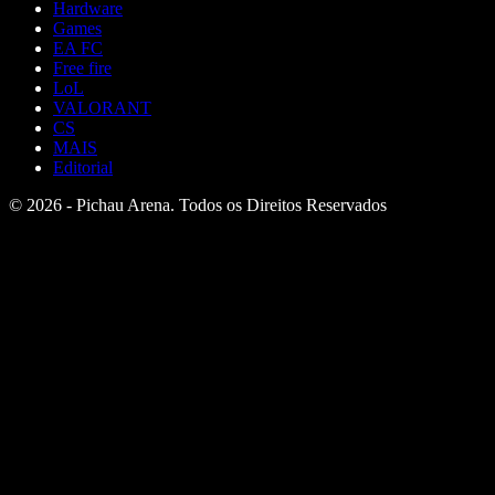
Hardware
Games
EA FC
Free fire
LoL
VALORANT
CS
MAIS
Editorial
© 2026 - Pichau Arena. Todos os Direitos Reservados