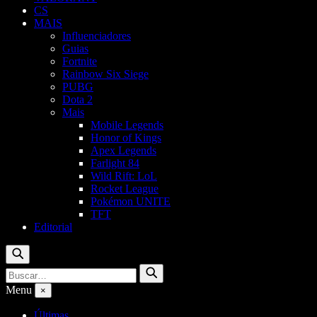
CS
MAIS
Influenciadores
Guias
Fortnite
Rainbow Six Siege
PUBG
Dota 2
Mais
Mobile Legends
Honor of Kings
Apex Legends
Farlight 84
Wild Rift: LoL
Rocket League
Pokémon UNITE
TFT
Editorial
Buscar
Buscar
Buscar
por:
Menu
×
Últimas