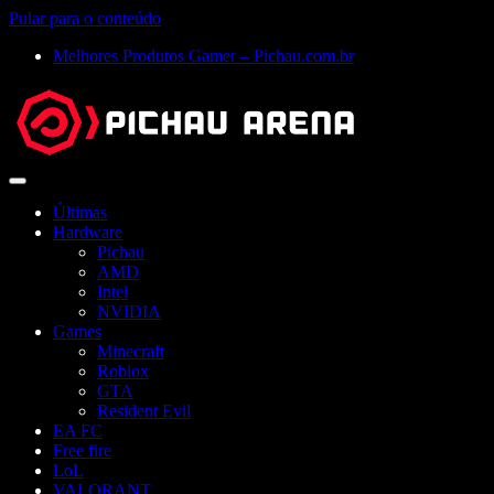
Pular para o conteúdo
Melhores Produtos Gamer – Pichau.com.br
Abrir
menu
Últimas
Hardware
Pichau
AMD
Intel
NVIDIA
Games
Minecraft
Roblox
GTA
Resident Evil
EA FC
Free fire
LoL
VALORANT