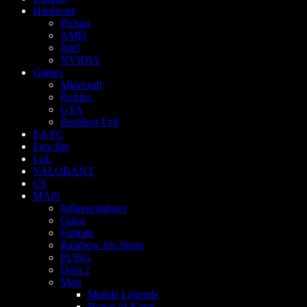
Hardware
Pichau
AMD
Intel
NVIDIA
Games
Minecraft
Roblox
GTA
Resident Evil
EA FC
Free fire
LoL
VALORANT
CS
MAIS
Influenciadores
Guias
Fortnite
Rainbow Six Siege
PUBG
Dota 2
Mais
Mobile Legends
Honor of Kings