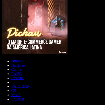
Últimas
Hardware
Games
EA FC
Free fire
LoL
VALORANT
CS
MAIS
Editorial