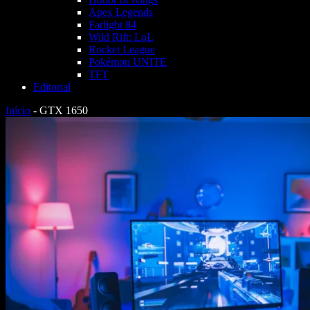
Apex Legends
Farlight 84
Wild Rift: LoL
Rocket League
Pokémon UNITE
TFT
Editorial
Início
-
GTX 1650