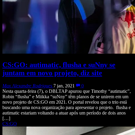
CS:GO: autimatic, flusha e suNny se
juntam em novo projeto, diz site
Max Alexandre Rodrigues
7 jan, 2021
0
Nesta quarta-feira (7), o DBLTAP apurou que Timothy “autimatic”,
Robin “flusha” e Miikka “suNny” têm planos de se unirem em um
novo projeto de CS:GO em 2021. O portal revelou que o trio está
buscando uma nova organização para apresentar o projeto. flusha e
autimatic estariam voltando a atuar após um período de dois anos
[…]
CS:GO