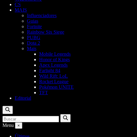
CS
MAIS
Influenciadores
Guias
Fortnite
Rainbow Six Siege
PUBG
Dota 2
Mais
Mobile Legends
Honor of Kings
Apex Legends
Farlight 84
Wild Rift: LoL
Rocket League
Pokémon UNITE
TFT
Editorial
Buscar
Buscar
Buscar
por:
Menu
×
Últimas