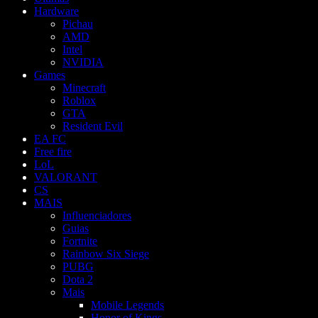
Hardware
Pichau
AMD
Intel
NVIDIA
Games
Minecraft
Roblox
GTA
Resident Evil
EA FC
Free fire
LoL
VALORANT
CS
MAIS
Influenciadores
Guias
Fortnite
Rainbow Six Siege
PUBG
Dota 2
Mais
Mobile Legends
Honor of Kings