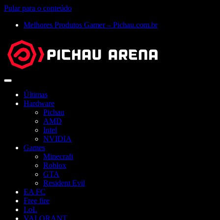
Pular para o conteúdo
Melhores Produtos Gamer – Pichau.com.br
Abrir
menu
Últimas
Hardware
Pichau
AMD
Intel
NVIDIA
Games
Minecraft
Roblox
GTA
Resident Evil
EA FC
Free fire
LoL
VALORANT