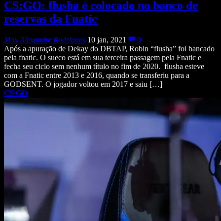
CS:GO: flusha é colocado no banco de
reservas da Fnatic
Max Alexandre Rodrigues
10 jan, 2021
0
Após a apuração de Dekay do DBTAP, Robin “flusha” foi bancado
pela fnatic. O sueco está em sua terceira passagem pela Fnatic e
fecha seu ciclo sem nenhum título no fim de 2020. flusha esteve
com a Fnatic entre 2013 e 2016, quando se transferiu para a
GODSENT. O jogador voltou em 2017 e saiu […]
CS:GO