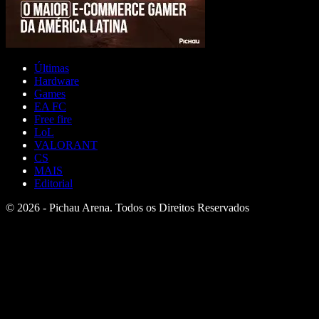
Últimas
Hardware
Games
EA FC
Free fire
LoL
VALORANT
CS
MAIS
Editorial
© 2026 - Pichau Arena. Todos os Direitos Reservados