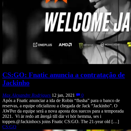
CS:GO: Fnatic anuncia a contratação de
Jackinho
Max Alexandre Rodrigues
12 jan, 2021
0
Após a Fnatic anunciar a ida de Robin “⁠flusha⁠” para o banco de
reservas, a equipe oficializou a chegada de Jack “⁠Jackinho⁠”. O
AWPer da equipe será a nova aposta dos suecos para a temporada
2021. Vi är redo att återgå till där vi hör hemma, ses i
toppen.@Jackinhocs joins Fnatic CS:GO. The 21-year old […]
CS:GO