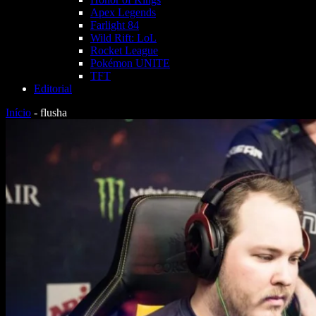
Apex Legends
Farlight 84
Wild Rift: LoL
Rocket League
Pokémon UNITE
TFT
Editorial
Início
-
flusha