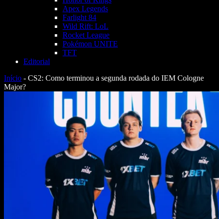
Apex Legends
Farlight 84
Wild Rift: LoL
Rocket League
Pokémon UNITE
TFT
Editorial
Início
-
CS2: Como terminou a segunda rodada do IEM Cologne
Major?