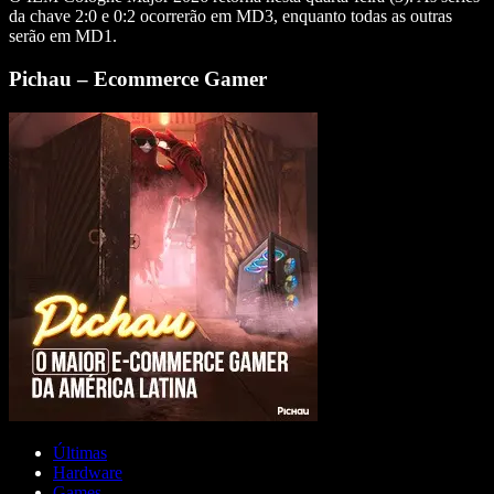
da chave 2:0 e 0:2 ocorrerão em MD3, enquanto todas as outras
serão em MD1.
Pichau – Ecommerce Gamer
Últimas
Hardware
Games