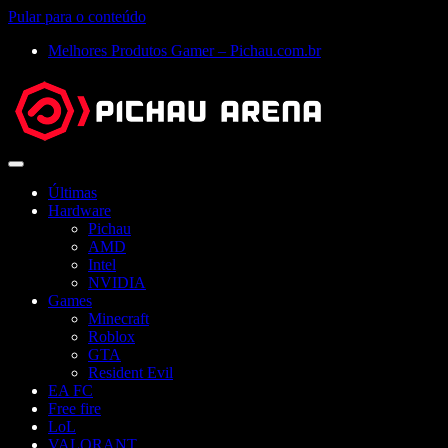
Pular para o conteúdo
Melhores Produtos Gamer – Pichau.com.br
Abrir
menu
Últimas
Hardware
Pichau
AMD
Intel
NVIDIA
Games
Minecraft
Roblox
GTA
Resident Evil
EA FC
Free fire
LoL
VALORANT