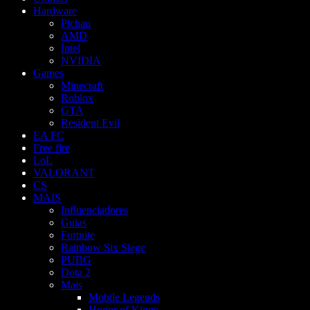
Hardware
Pichau
AMD
Intel
NVIDIA
Games
Minecraft
Roblox
GTA
Resident Evil
EA FC
Free fire
LoL
VALORANT
CS
MAIS
Influenciadores
Guias
Fortnite
Rainbow Six Siege
PUBG
Dota 2
Mais
Mobile Legends
Honor of Kings