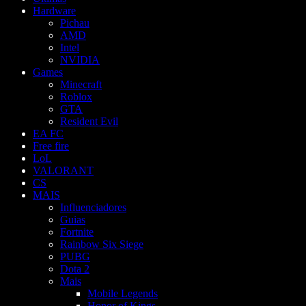
Hardware
Pichau
AMD
Intel
NVIDIA
Games
Minecraft
Roblox
GTA
Resident Evil
EA FC
Free fire
LoL
VALORANT
CS
MAIS
Influenciadores
Guias
Fortnite
Rainbow Six Siege
PUBG
Dota 2
Mais
Mobile Legends
Honor of Kings