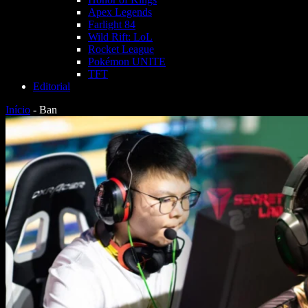
Apex Legends
Farlight 84
Wild Rift: LoL
Rocket League
Pokémon UNITE
TFT
Editorial
Início
-
Ban