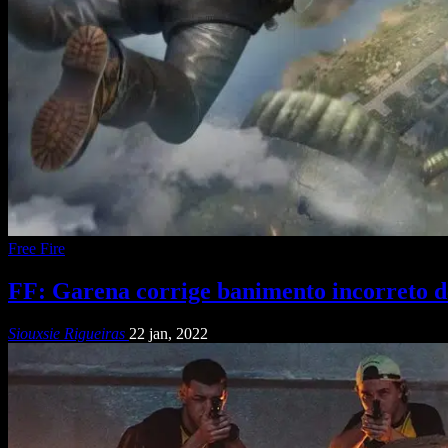
Free Fire
FF: Garena corrige banimento incorreto d
Siouxsie Rigueiras
22 jan, 2022