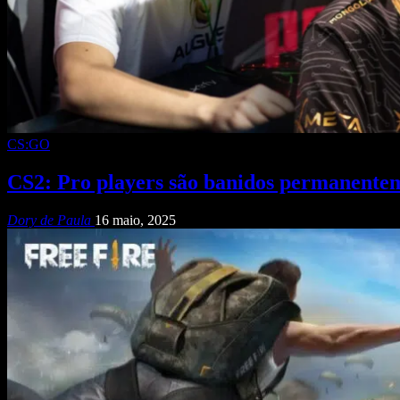
CS:GO
CS2: Pro players são banidos permanentem
Dory de Paula
16 maio, 2025