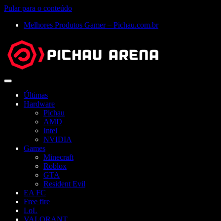
Pular para o conteúdo
Melhores Produtos Gamer – Pichau.com.br
Abrir
menu
Últimas
Hardware
Pichau
AMD
Intel
NVIDIA
Games
Minecraft
Roblox
GTA
Resident Evil
EA FC
Free fire
LoL
VALORANT