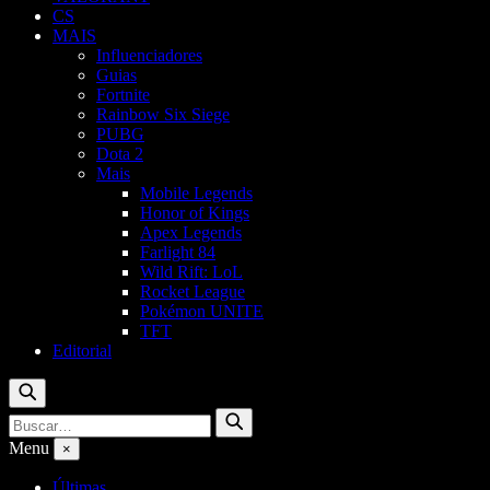
CS
MAIS
Influenciadores
Guias
Fortnite
Rainbow Six Siege
PUBG
Dota 2
Mais
Mobile Legends
Honor of Kings
Apex Legends
Farlight 84
Wild Rift: LoL
Rocket League
Pokémon UNITE
TFT
Editorial
Buscar
Buscar
Buscar
por:
Menu
×
Últimas