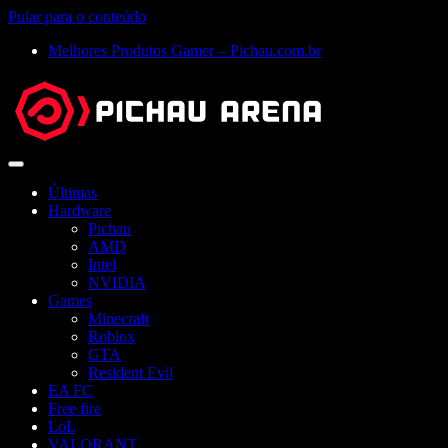
Pular para o conteúdo
Melhores Produtos Gamer – Pichau.com.br
Abrir
menu
Últimas
Hardware
Pichau
AMD
Intel
NVIDIA
Games
Minecraft
Roblox
GTA
Resident Evil
EA FC
Free fire
LoL
VALORANT