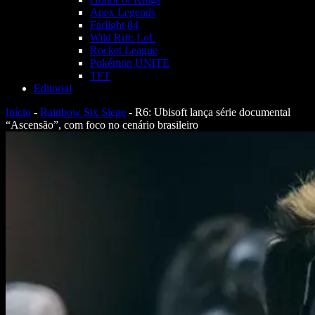
Apex Legends
Farlight 84
Wild Rift: LoL
Rocket League
Pokémon UNITE
TFT
Editorial
Início
-
Rainbow Six Siege
-
R6: Ubisoft lança série documental
“Ascensão”, com foco no cenário brasileiro