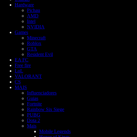
Hardware
Pichau
AMD
Intel
NVIDIA
Games
Minecraft
Roblox
GTA
Resident Evil
EA FC
Free fire
LoL
VALORANT
CS
MAIS
Influenciadores
Guias
Fortnite
Rainbow Six Siege
PUBG
Dota 2
Mais
Mobile Legends
Honor of Kings