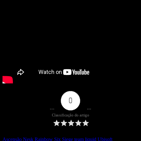
0
Classificação do artigo
Ascensão
Nesk
Rainbow Six Siege
team liquid
Ubisoft