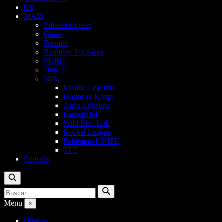
CS
MAIS
Influenciadores
Guias
Fortnite
Rainbow Six Siege
PUBG
Dota 2
Mais
Mobile Legends
Honor of Kings
Apex Legends
Farlight 84
Wild Rift: LoL
Rocket League
Pokémon UNITE
TFT
Editorial
Buscar
Buscar
Buscar
por:
Menu
×
Últimas