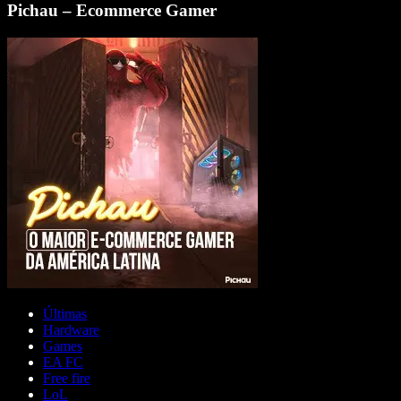
Pichau – Ecommerce Gamer
Últimas
Hardware
Games
EA FC
Free fire
LoL