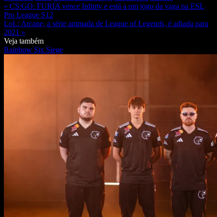
« CS:GO: FURIA vence Infinty e está a um jogo da vaga na ESL
Pro League S12
LoL: Arcane, a série animada de League of Legends, é adiada para
2021 »
Veja também
Rainbow Six Siege