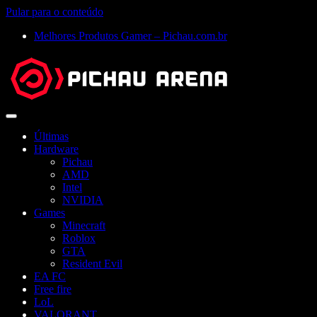
Pular para o conteúdo
Melhores Produtos Gamer – Pichau.com.br
Abrir
menu
Últimas
Hardware
Pichau
AMD
Intel
NVIDIA
Games
Minecraft
Roblox
GTA
Resident Evil
EA FC
Free fire
LoL
VALORANT