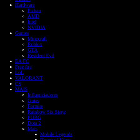
Hardware
Pichau
AMD
Intel
NVIDIA
Games
Minecraft
Roblox
GTA
Resident Evil
EA FC
Free fire
LoL
VALORANT
CS
MAIS
Influenciadores
Guias
Fortnite
Rainbow Six Siege
PUBG
Dota 2
Mais
Mobile Legends
Honor of Kings