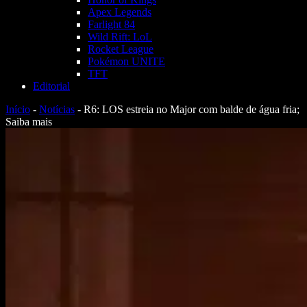
Apex Legends
Farlight 84
Wild Rift: LoL
Rocket League
Pokémon UNITE
TFT
Editorial
Início
-
Notícias
-
R6: LOS estreia no Major com balde de água fria;
Saiba mais