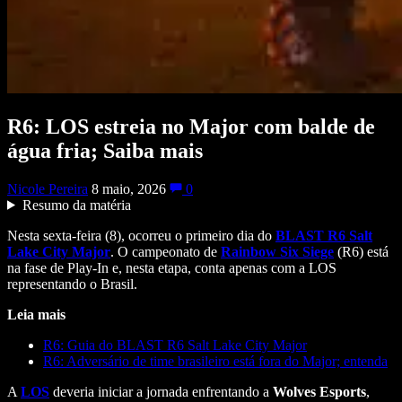
R6: LOS estreia no Major com balde de
água fria; Saiba mais
Nicole Pereira
8 maio, 2026
0
Resumo da matéria
Nesta sexta-feira (8), ocorreu o primeiro dia do
BLAST R6 Salt
Lake City Major
. O campeonato de
Rainbow Six Siege
(R6) está
na fase de Play-In e, nesta etapa, conta apenas com a LOS
representando o Brasil.
Leia mais
R6: Guia do BLAST R6 Salt Lake City Major
R6: Adversário de time brasileiro está fora do Major; entenda
A
LOS
deveria iniciar a jornada enfrentando a
Wolves Esports
,