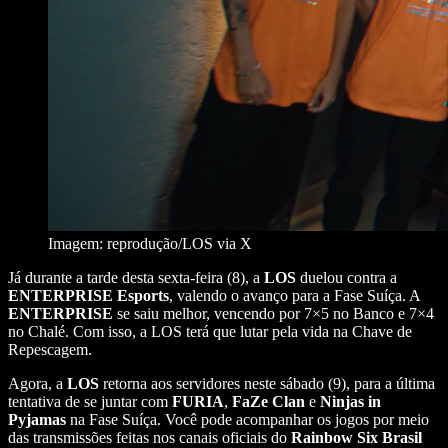
Imagem: reprodução/LOS via X
Já durante a tarde desta sexta-feira (8), a
LOS
duelou contra a
ENTERPRISE Esports
, valendo o avanço para a Fase Suíça. A
ENTERPRISE
se saiu melhor, vencendo por 7×5 no Banco e 7×4
no Chalé. Com isso, a LOS terá que lutar pela vida na Chave de
Repescagem.
Agora, a
LOS
retorna aos servidores neste sábado (9), para a última
tentativa de se juntar com
FURIA
,
FaZe Clan
e
Ninjas in
Pyjamas
na Fase Suíça. Você pode acompanhar os jogos por meio
das transmissões feitas nos canais oficiais do
Rainbow Six Brasil