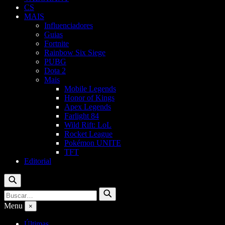
CS
MAIS
Influenciadores
Guias
Fortnite
Rainbow Six Siege
PUBG
Dota 2
Mais
Mobile Legends
Honor of Kings
Apex Legends
Farlight 84
Wild Rift: LoL
Rocket League
Pokémon UNITE
TFT
Editorial
Buscar
Buscar
Buscar
por:
Menu
×
Últimas