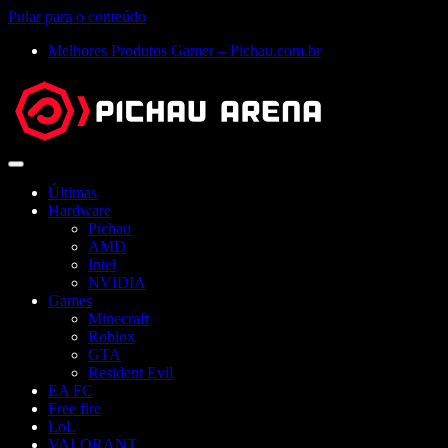
Pular para o conteúdo
Melhores Produtos Gamer – Pichau.com.br
Abrir
menu
Últimas
Hardware
Pichau
AMD
Intel
NVIDIA
Games
Minecraft
Roblox
GTA
Resident Evil
EA FC
Free fire
LoL
VALORANT