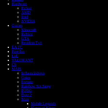
Hardware
Pichau
AMD
Intel
NVIDIA
Games
Minecraft
Roblox
GTA
Resident Evil
EA FC
Free fire
LoL
VALORANT
CS
MAIS
Influenciadores
Guias
Fortnite
Rainbow Six Siege
PUBG
Dota 2
Mais
Mobile Legends
Honor of Kings