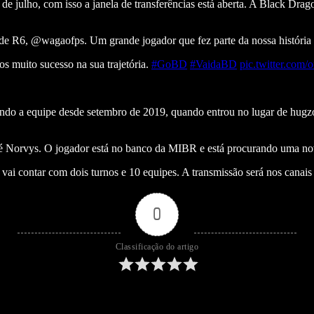
e julho, com isso a janela de transferências está aberta. A Black Drag
e R6, @wagaofps. Um grande jogador que fez parte da nossa história e 
 muito sucesso na sua trajetória.
#GoBD
#VaidaBD
pic.twitter.com/
ndo a equipe desde setembro de 2019, quando entrou no lugar de hugzo
o é Norvys. O jogador está no banco da MIBR e está procurando uma nov
l vai contar com dois turnos e 10 equipes. A transmissão será nos cana
0
Classificação do artigo