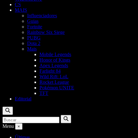
CS
MAIS
Influenciadores
Guias
Fortnite
Rainbow Six Siege
PUBG
Dota 2
Mais
Mobile Legends
Honor of Kings
Apex Legends
Farlight 84
Wild Rift: LoL
Rocket League
Pokémon UNITE
TFT
Editorial
Buscar
Buscar
Buscar
por:
Menu
×
Últimas