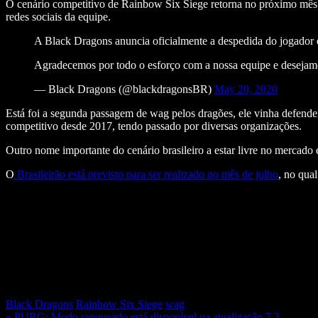
O cenário competitivo de Rainbow Six Siege retorna no próximo mês d
redes sociais da equipe.
A Black Dragons anuncia oficialmente a despedida do jogador d
Agradecemos por todo o esforço com a nossa equipe e desejamos
— Black Dragons (@blackdragonsBR)
May 20, 2020
Está foi a segunda passagem de wag pelos dragões, ele vinha defende
competitivo desde 2017, tendo passado por diversas organizações.
Outro nome importante do cenário brasileiro a estar livre no mercad
O
Brasileirão está previsto para ser realizado no mês de julho
, no qua
Black Dragons
Rainbow Six Siege
wag
« PUBG: Modo ranqueado está disponível na atualização 7.2