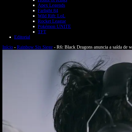
Apex Legends
Farlight 84
Wild Rift: LoL
Rocket League
Pokémon UNITE
TFT
Editorial
Início
-
Rainbow Six Siege
-
R6: Black Dragons anuncia a saída de 