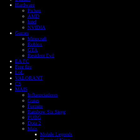
Hardware
Pichau
AMD
Intel
NVIDIA
Games
Minecraft
Roblox
GTA
Resident Evil
EA FC
Free fire
LoL
VALORANT
CS
MAIS
Influenciadores
Guias
Fortnite
Rainbow Six Siege
PUBG
Dota 2
Mais
Mobile Legends
Honor of Kings