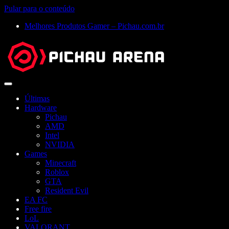
Pular para o conteúdo
Melhores Produtos Gamer – Pichau.com.br
Abrir
menu
Últimas
Hardware
Pichau
AMD
Intel
NVIDIA
Games
Minecraft
Roblox
GTA
Resident Evil
EA FC
Free fire
LoL
VALORANT