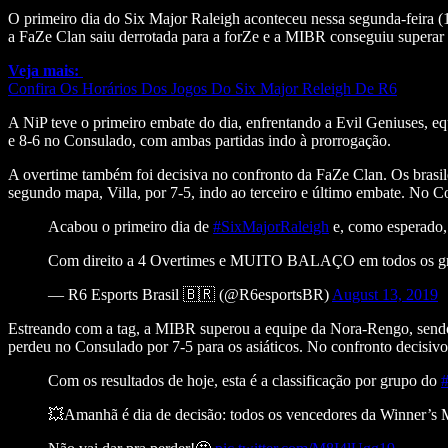
O primeiro dia do Six Major Raleigh aconteceu nessa segunda-feira (12
a FaZe Clan saiu derrotada para a forZe e a MIBR conseguiu supera
Veja mais:
Confira Os Horários Dos Jogos Do Six Major Releigh De R6
A NiP teve o primeiro embate do dia, enfrentando a Evil Geniuses, eq
e 8-6 no Consulado, com ambas partidas indo à prorrogação.
A overtime também foi decisiva no confronto da FaZe Clan. Os brasil
segundo mapa, Villa, por 7-5, indo ao terceiro e último embate. No C
Acabou o primeiro dia de
#SixMajorRaleigh
e, como espera
Com direito a 4 Overtimes e MUITO BALAÇO em todos os grupo
— R6 Esports Brasil 🇧🇷 (@R6esportsBR)
August 13, 2019
Estreando com a tag, a MIBR superou a equipe da Nora-Rengo, sendo 
perdeu no Consulado por 7-5 para os asiáticos. No confronto decisivo,
Com os resultados de hoje, esta é a classificação por grupo do
💥Amanhã é dia de decisão: todos os vencedores da Winner’s M