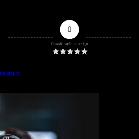
0
Classificação do artigo
rnográfico