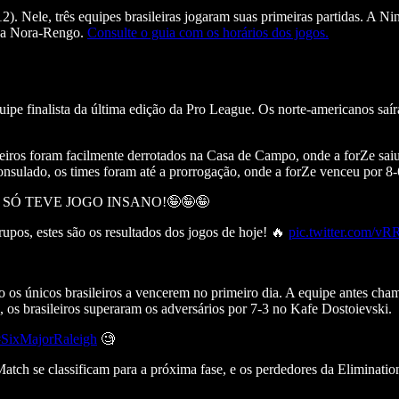
). Nele, três equipes brasileiras jogaram suas primeiras partidas. A N
r a Nora-Rengo.
Consulte o guia com os horários dos jogos.
uipe finalista da última edição da Pro League. Os norte-americanos saí
eiros foram facilmente derrotados na Casa de Campo, onde a forZe sai
onsulado, os times foram até a prorrogação, onde a forZe venceu por 8-
do, SÓ TEVE JOGO INSANO!🤪🤪🤪
s, estes são os resultados dos jogos de hoje! 🔥
pic.twitter.com/
os únicos brasileiros a vencerem no primeiro dia. A equipe antes cha
 os brasileiros superaram os adversários por 7-3 no Kafe Dostoievski.
#SixMajorRaleigh
🧐
atch se classificam para a próxima fase, e os perdedores da Eliminat