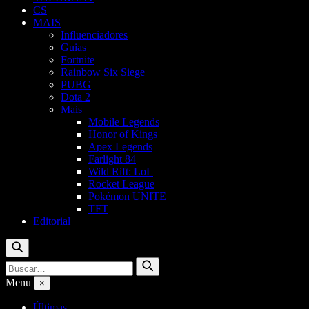
CS
MAIS
Influenciadores
Guias
Fortnite
Rainbow Six Siege
PUBG
Dota 2
Mais
Mobile Legends
Honor of Kings
Apex Legends
Farlight 84
Wild Rift: LoL
Rocket League
Pokémon UNITE
TFT
Editorial
Buscar
Buscar
Buscar
por:
Menu
×
Últimas