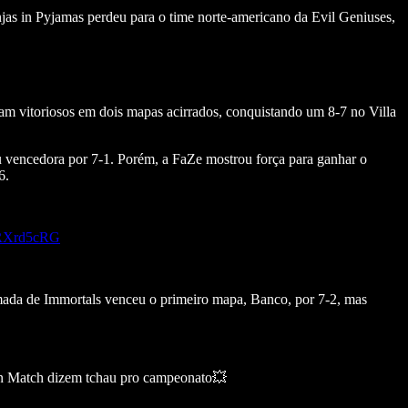
injas in Pyjamas perdeu para o time norte-americano da Evil Geniuses,
ram vitoriosos em dois mapas acirrados, conquistando um 8-7 no Villa
u vencedora por 7-1. Porém, a FaZe mostrou força para ganhar o
6.
vRRXrd5cRG
mada de Immortals venceu o primeiro mapa, Banco, por 7-2, mas
ion Match dizem tchau pro campeonato💥