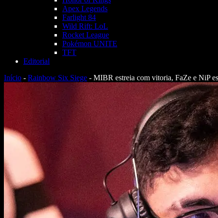
Apex Legends
Farlight 84
Wild Rift: LoL
Rocket League
Pokémon UNITE
TFT
Editorial
Início
-
Rainbow Six Siege
-
MIBR estreia com vitoria, FaZe e NiP es