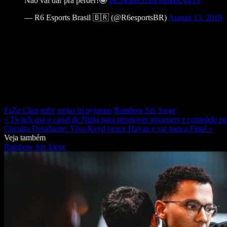
Não vai dar pra perder!🤩
pic.twitter.com/M8I4lUgg19
— R6 Esports Brasil 🇧🇷 (@R6esportsBR)
August 13, 2019
FaZe Clan
mibr
ninjas in pyjamas
Rainbow Six Siege
« Twitch usa o canal de Ninja para promover streamers e conteúdo po
Circuito Desafiante: Vivo Keyd vence Havan e vai para a Final »
Veja também
Rainbow Six Siege