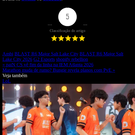
5
Classificação do artigo
Ambi
BLAST R6 Major Salt Lake City
BLAST R6 Major Salt
Lake City 2026
G2 Esports
shopify rebellion
« paiN CS vê fim da linha na IEM Atlanta 2026
Marathon muda de rumo? Bungie revela planos com PvE »
Veja também
LoL