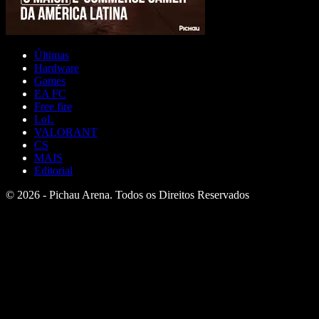
Últimas
Hardware
Games
EA FC
Free fire
LoL
VALORANT
CS
MAIS
Editorial
© 2026 - Pichau Arena. Todos os Direitos Reservados