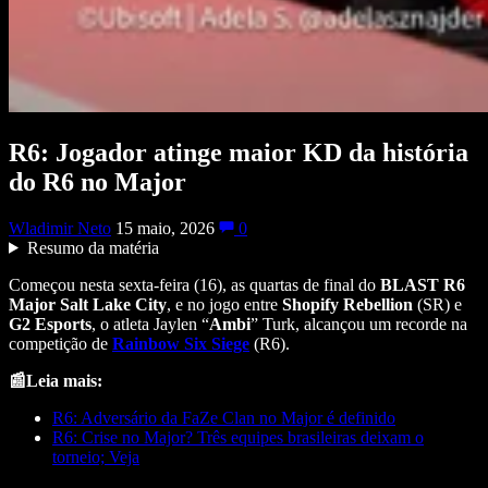
R6: Jogador atinge maior KD da história
do R6 no Major
Wladimir Neto
15 maio, 2026
0
Resumo da matéria
Começou nesta sexta-feira (16), as quartas de final do
BLAST R6
Major Salt Lake City
, e no jogo entre
Shopify Rebellion
(SR) e
G2 Esports
, o atleta Jaylen “
Ambi
” Turk, alcançou um recorde na
competição de
Rainbow Six Siege
(R6).
📰Leia mais:
R6: Adversário da FaZe Clan no Major é definido
R6: Crise no Major? Três equipes brasileiras deixam o
torneio; Veja