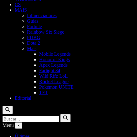
CS
MAIS
Influenciadores
Guias
Fortnite
Rainbow Six Siege
PUBG
Dota 2
Mais
Mobile Legends
Honor of Kings
Apex Legends
Farlight 84
Wild Rift: LoL
Rocket League
Pokémon UNITE
TFT
Editorial
Buscar
Buscar
Buscar
por:
Menu
×
Últimas