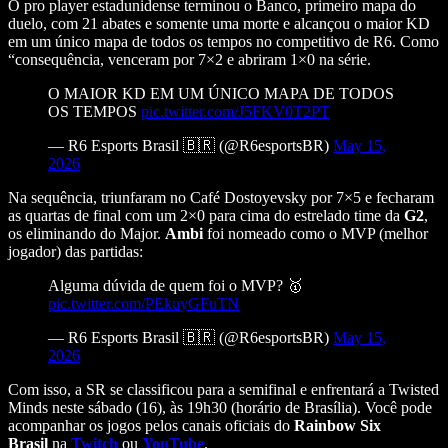
O pro player estadunidense terminou o Banco, primeiro mapa do
duelo, com 21 abates e somente uma morte e alcançou o maior KD
em um único mapa de todos os tempos no competitivo de R6. Como
“consequência, venceram por 7×2 e abriram 1×0 na série.
O MAIOR KD EM UM ÚNICO MAPA DE TODOS
OS TEMPOS
pic.twitter.com/J5FKV0T2PT
— R6 Esports Brasil 🇧🇷 (@R6esportsBR)
May 15,
2026
Na sequência, triunfaram no Café Dostoyevsky por 7×5 e fecharam
as quartas de final com um 2×0 para cima do estrelado time da
G2
,
os eliminando do Major.
Ambi
foi nomeado como o MVP (melhor
jogador) das partidas:
Alguma dúvida de quem foi o MVP? 🥇
pic.twitter.com/PEkuyGFuTN
— R6 Esports Brasil 🇧🇷 (@R6esportsBR)
May 15,
2026
Com isso, a SR se classificou para a semifinal e enfrentará a Twisted
Minds neste sábado (16), às 19h30 (horário de Brasília). Você pode
acompanhar os jogos pelos canais oficiais do
Rainbow Six
Brasil
na
Twitch
ou
YouTube
.