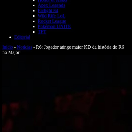
Apex Legends
Farlight 84
Wild Rift: LoL
Rocket League
Pokémon UNITE
TFT
Editorial
Início
-
Notícias
-
R6: Jogador atinge maior KD da história do R6
no Major