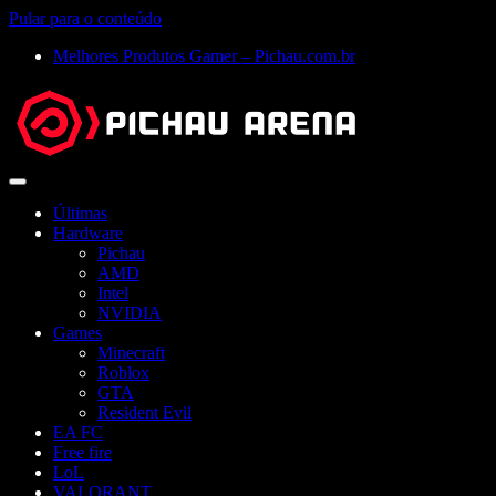
Pular para o conteúdo
Melhores Produtos Gamer – Pichau.com.br
Abrir
menu
Últimas
Hardware
Pichau
AMD
Intel
NVIDIA
Games
Minecraft
Roblox
GTA
Resident Evil
EA FC
Free fire
LoL
VALORANT