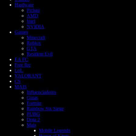
Hardware
Pichau
AMD
Intel
NVIDIA
Games
Minecraft
Roblox
GTA
Resident Evil
EA FC
Free fire
LoL
VALORANT
CS
MAIS
Influenciadores
Guias
Fortnite
Rainbow Six Siege
PUBG
Dota 2
Mais
Mobile Legends
Honor of Kings