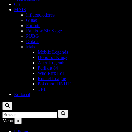
CS
MAIS
Influenciadores
Guias
Fortnite
Rainbow Six Siege
PUBG
Dota 2
Mais
Mobile Legends
Honor of Kings
Apex Legends
Farlight 84
Wild Rift: LoL
Rocket League
Pokémon UNITE
TFT
Editorial
Buscar
Buscar
Buscar
por:
Menu
×
Últimas