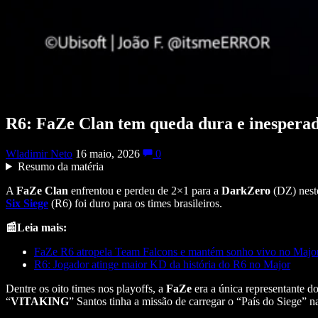
R6: FaZe Clan tem queda dura e inespera
Wladimir Neto
16 maio, 2026
0
Resumo da matéria
A
FaZe Clan
enfrentou e perdeu de 2×1 para a
DarkZero
(DZ) neste
Six Siege
(R6) foi duro para os times brasileiros.
📰Leia mais:
FaZe R6 atropela Team Falcons e mantém sonho vivo no Majo
R6: Jogador atinge maior KD da história do R6 no Major
Dentre os oito times nos playoffs, a
FaZe
era a única representante do
“
VITAKING
” Santos tinha a missão de carregar o “País do Siege” na