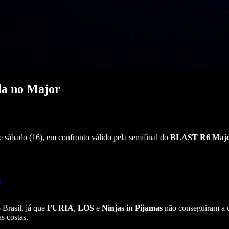
da no Major
 sábado (16), em confronto válido pela semifinal do
BLAST R6 Major
r
 Brasil, já que
FURIA
,
LOS
e
Ninjas in Pijamas
não conseguiram a cl
s costas.