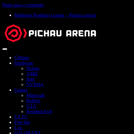
Pular para o conteúdo
Melhores Produtos Gamer – Pichau.com.br
Abrir
menu
Últimas
Hardware
Pichau
AMD
Intel
NVIDIA
Games
Minecraft
Roblox
GTA
Resident Evil
EA FC
Free fire
LoL
VALORANT