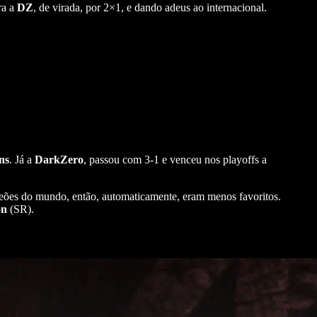
ra a
DZ
, de virada, por 2×1, e dando adeus ao internacional.
ns
. Já a
DarkZero
, passou com 3-1 e venceu nos playoffs a
peões do mundo, então, automaticamente, eram menos favoritos.
on
(SR).