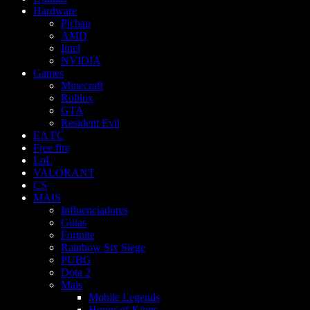
Hardware
Pichau
AMD
Intel
NVIDIA
Games
Minecraft
Roblox
GTA
Resident Evil
EA FC
Free fire
LoL
VALORANT
CS
MAIS
Influenciadores
Guias
Fortnite
Rainbow Six Siege
PUBG
Dota 2
Mais
Mobile Legends
Honor of Kings