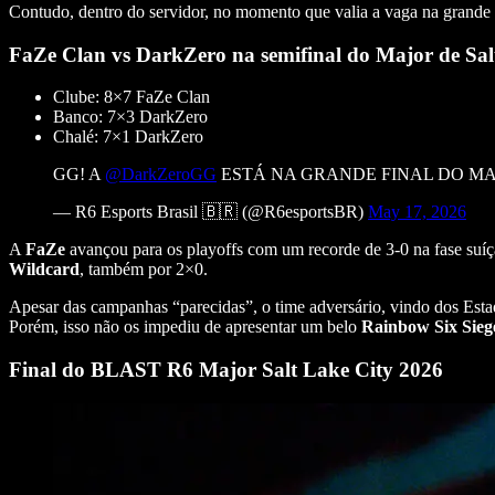
Contudo, dentro do servidor, no momento que valia a vaga na grande 
FaZe Clan vs DarkZero na semifinal do Major de Sal
Clube: 8×7 FaZe Clan
Banco: 7×3 DarkZero
Chalé: 7×1 DarkZero
GG! A
@DarkZeroGG
ESTÁ NA GRANDE FINAL DO MA
— R6 Esports Brasil 🇧🇷 (@R6esportsBR)
May 17, 2026
A
FaZe
avançou para os playoffs com um recorde de 3-0 na fase suíç
Wildcard
, também por 2×0.
Apesar das campanhas “parecidas”, o time adversário, vindo dos Est
Porém, isso não os impediu de apresentar um belo
Rainbow Six Sieg
Final do BLAST R6 Major Salt Lake City 2026