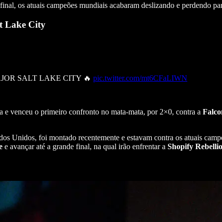
final, os atuais campeões mundiais acabaram deslizando e perdendo pa
t Lake City
JOR SALT LAKE CITY 🔥
pic.twitter.com/mt6CFaLIWN
a e venceu o primeiro confronto no mata-mata, por 2×0, contra a
Falco
ados Unidos, foi montado recentemente e estavam contra os atuais cam
e
e avançar até a grande final, na qual irão enfrentar a
Shopify
Rebelli