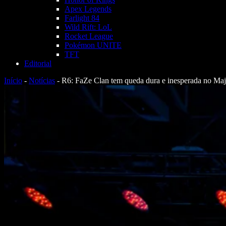
Apex Legends
Farlight 84
Wild Rift: LoL
Rocket League
Pokémon UNITE
TFT
Editorial
Início
-
Notícias
-
R6: FaZe Clan tem queda dura e inesperada no Maj