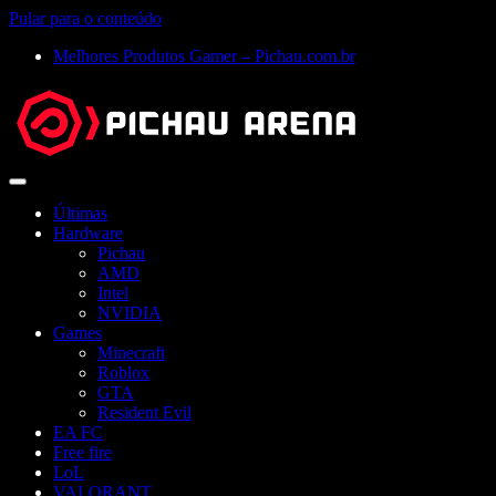
Pular para o conteúdo
Melhores Produtos Gamer – Pichau.com.br
Abrir
menu
Últimas
Hardware
Pichau
AMD
Intel
NVIDIA
Games
Minecraft
Roblox
GTA
Resident Evil
EA FC
Free fire
LoL
VALORANT