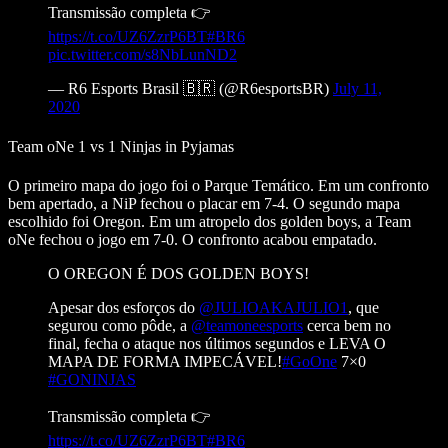
Transmissão completa 👉
https://t.co/UZ6ZzrP6BT
#BR6
pic.twitter.com/s8NbLunND2
— R6 Esports Brasil 🇧🇷 (@R6esportsBR)
July 11,
2020
Team oNe 1 vs 1 Ninjas in Pyjamas
O primeiro mapa do jogo foi o Parque Temático. Em um confronto
bem apertado, a NiP fechou o placar em 7-4. O segundo mapa
escolhido foi Oregon. Em um atropelo dos golden boys, a Team
oNe fechou o jogo em 7-0. O confronto acabou empatado.
O OREGON É DOS GOLDEN BOYS!
Apesar dos esforços do
@JULIOAKAJULIO1
, que
segurou como pôde, a
@teamoneesports
cerca bem no
final, fecha o ataque nos últimos segundos e LEVA O
MAPA DE FORMA IMPECÁVEL!
#GoOne
7×0
#GONINJAS
Transmissão completa 👉
https://t.co/UZ6ZzrP6BT
#BR6