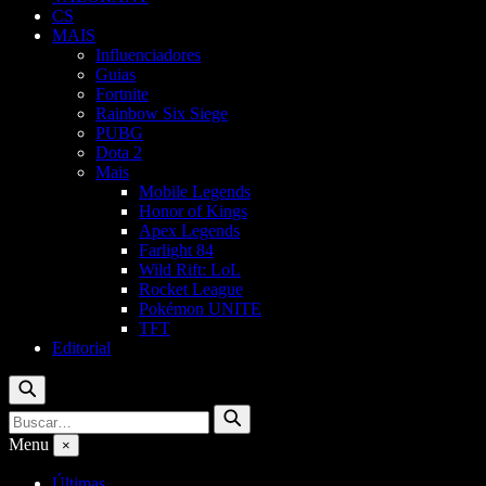
CS
MAIS
Influenciadores
Guias
Fortnite
Rainbow Six Siege
PUBG
Dota 2
Mais
Mobile Legends
Honor of Kings
Apex Legends
Farlight 84
Wild Rift: LoL
Rocket League
Pokémon UNITE
TFT
Editorial
Buscar
Buscar
Buscar
por:
Menu
×
Últimas