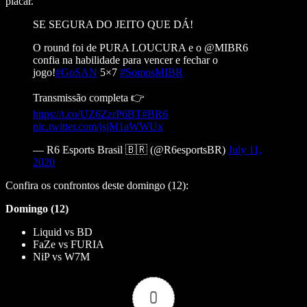
placar.
SE SEGURA DO JEITO QUE DÁ!
O round foi de PURA LOUCURA e o @MIBR6
confia na habilidade para vencer e fechar o
jogo!
#GoSAN
5×7
#SomosMIBR
Transmissão completa 👉
https://t.co/UZ6ZzrP6BT
#BR6
pic.twitter.com/jsjM1aWWUx
— R6 Esports Brasil 🇧🇷 (@R6esportsBR)
July 11,
2020
Confira os confrontos deste domingo (12):
Domingo (12)
Liquid vs BD
FaZe vs FURIA
NiP vs W7M
0