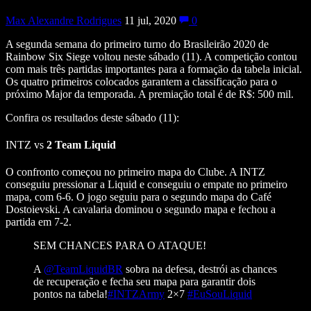
Max Alexandre Rodrigues
11 jul, 2020
0
A segunda semana do primeiro turno do Brasileirão 2020 de
Rainbow Six Siege voltou neste sábado (11). A competição contou
com mais três partidas importantes para a formação da tabela inicial.
Os quatro primeiros colocados garantem a classificação para o
próximo Major da temporada. A premiação total é de R$: 500 mil.
Confira os resultados deste sábado (11):
INTZ vs
2 Team Liquid
O confronto começou no primeiro mapa do Clube. A INTZ
conseguiu pressionar a Liquid e conseguiu o empate no primeiro
mapa, com 6-6. O jogo seguiu para o segundo mapa do Café
Dostoievski. A cavalaria dominou o segundo mapa e fechou a
partida em 7-2.
SEM CHANCES PARA O ATAQUE!
A
@TeamLiquidBR
sobra na defesa, destrói as chances
de recuperação e fecha seu mapa para garantir dois
pontos na tabela!
#INTZArmy
2×7
#EuSouLiquid