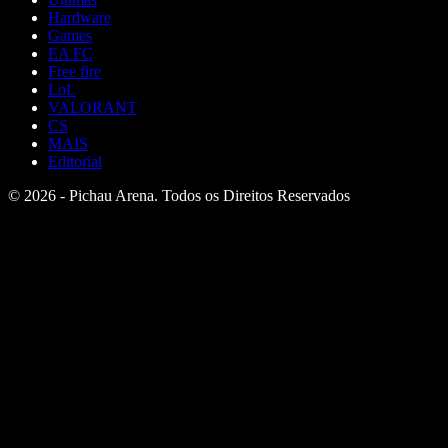
Hardware
Games
EA FC
Free fire
LoL
VALORANT
CS
MAIS
Editorial
© 2026 - Pichau Arena. Todos os Direitos Reservados