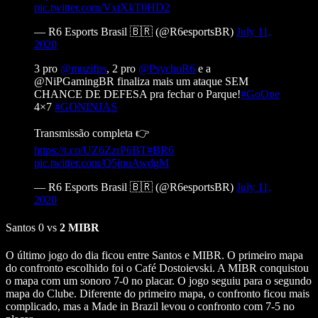
pic.twitter.com/VxtXkT0HD2
— R6 Esports Brasil 🇧🇷 (@R6esportsBR)
July 11,
2020
3 pro
@muzifps
, 2 pro
@PsychoR6
e a
@NiPGamingBR finaliza mais um ataque SEM
CHANCE DE DEFESA pra fechar o Parque!
#GoOne
4×7
#GONINJAS
Transmissão completa 👉
https://t.co/UZ6ZzrP6BT
#BR6
pic.twitter.com/Q5jnuAwdgM
— R6 Esports Brasil 🇧🇷 (@R6esportsBR)
July 11,
2020
Santos 0 vs
2 MIBR
O último jogo do dia ficou entre Santos e MIBR. O primeiro mapa
do confronto escolhido foi o Café Dostoievski. A MIBR conquistou
o mapa com um sonoro 7-0 no placar. O jogo seguiu para o segundo
mapa do Clube. Diferente do primeiro mapa, o confronto ficou mais
complicado, mas a Made in Brazil levou o confronto com 7-5 no