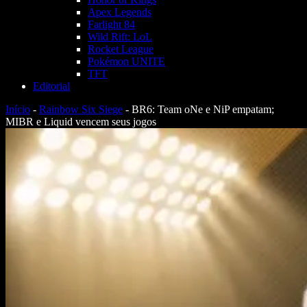
Apex Legends
Farlight 84
Wild Rift: LoL
Rocket League
Pokémon UNITE
TFT
Editorial
Início
-
Rainbow Six Siege
-
BR6: Team oNe e NiP empatam;
MIBR e Liquid vencem seus jogos