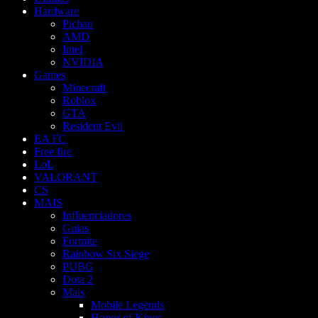
Hardware
Pichau
AMD
Intel
NVIDIA
Games
Minecraft
Roblox
GTA
Resident Evil
EA FC
Free fire
LoL
VALORANT
CS
MAIS
Influenciadores
Guias
Fortnite
Rainbow Six Siege
PUBG
Dota 2
Mais
Mobile Legends
Honor of Kings