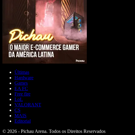
Últimas
Hardware
Games
EA FC
Free fire
LoL
VALORANT
CS
MAIS
Editorial
© 2026 - Pichau Arena. Todos os Direitos Reservados