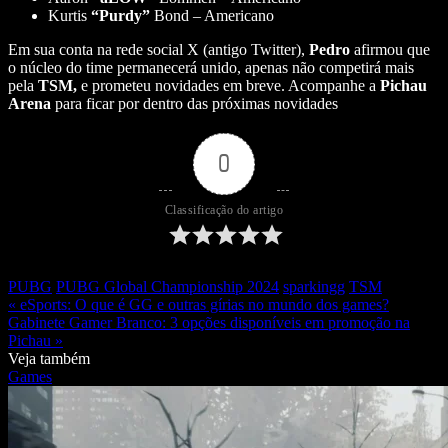
Kurtis
“Purdy”
Bond – Americano
Em sua conta na rede social X (antigo Twitter),
Pedro
afirmou que
o núcleo do time permanecerá unido, apenas não competirá mais
pela
TSM,
e prometeu novidades em breve. Acompanhe a
Pichau
Arena
para ficar por dentro das próximas novidades
0
Classificação do artigo
PUBG
PUBG Global Championship 2024
sparkingg
TSM
« eSports: O que é GG e outras gírias no mundo dos games?
Gabinete Gamer Branco: 3 opções disponíveis em promoção na
Pichau »
Veja também
Games