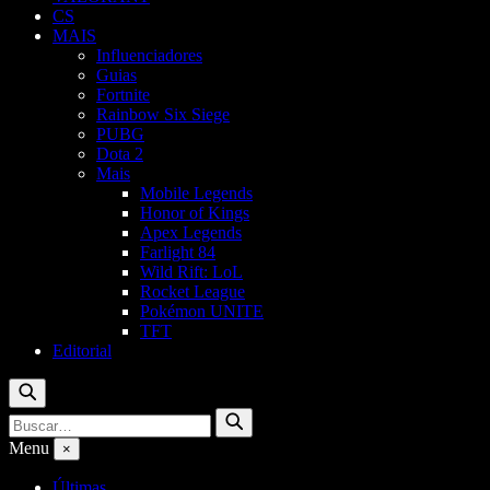
CS
MAIS
Influenciadores
Guias
Fortnite
Rainbow Six Siege
PUBG
Dota 2
Mais
Mobile Legends
Honor of Kings
Apex Legends
Farlight 84
Wild Rift: LoL
Rocket League
Pokémon UNITE
TFT
Editorial
Buscar
Buscar
Buscar
por:
Menu
×
Últimas