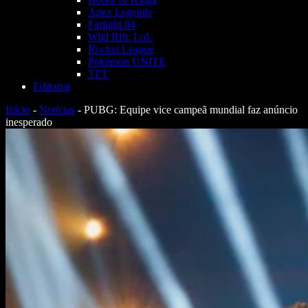
Apex Legends
Farlight 84
Wild Rift: LoL
Rocket League
Pokémon UNITE
TFT
Editorial
Início
-
Notícias
-
PUBG: Equipe vice campeã mundial faz anúncio
inesperado