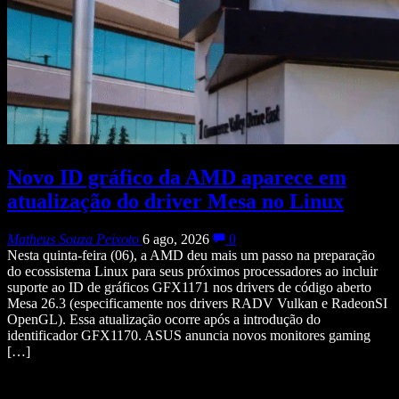
Novo ID gráfico da AMD aparece em
atualização do driver Mesa no Linux
Matheus Souza Peixoto
6 ago, 2026
0
Nesta quinta-feira (06), a AMD deu mais um passo na preparação
do ecossistema Linux para seus próximos processadores ao incluir
suporte ao ID de gráficos GFX1171 nos drivers de código aberto
Mesa 26.3 (especificamente nos drivers RADV Vulkan e RadeonSI
OpenGL). Essa atualização ocorre após a introdução do
identificador GFX1170. ASUS anuncia novos monitores gaming
[…]