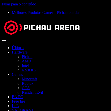
Pular para o conteúdo
Melhores Produtos Gamer – Pichau.com.br
Abrir
menu
Últimas
Hardware
Pichau
AMD
Intel
NVIDIA
Games
Minecraft
Roblox
GTA
Resident Evil
EA FC
Free fire
LoL
VALORANT