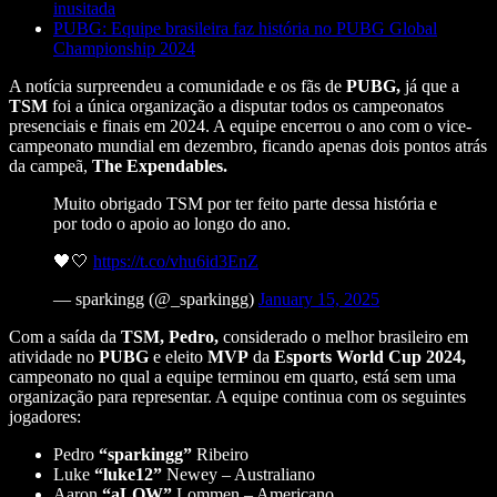
inusitada
PUBG: Equipe brasileira faz história no PUBG Global
Championship 2024
A notícia surpreendeu a comunidade e os fãs de
PUBG,
já que a
TSM
foi a única organização a disputar todos os campeonatos
presenciais e finais em 2024. A equipe encerrou o ano com o vice-
campeonato mundial em dezembro, ficando apenas dois pontos atrás
da campeã,
The Expendables.
Muito obrigado TSM por ter feito parte dessa história e
por todo o apoio ao longo do ano.
🖤🤍
https://t.co/vhu6id3EnZ
— sparkingg (@_sparkingg)
January 15, 2025
Com a saída da
TSM, Pedro,
considerado o melhor brasileiro em
atividade no
PUBG
e eleito
MVP
da
Esports World Cup 2024,
campeonato no qual a equipe terminou em quarto, está sem uma
organização para representar. A equipe continua com os seguintes
jogadores:
Pedro
“sparkingg”
Ribeiro
Luke
“luke12”
Newey – Australiano
Aaron
“aLOW”
Lommen – Americano