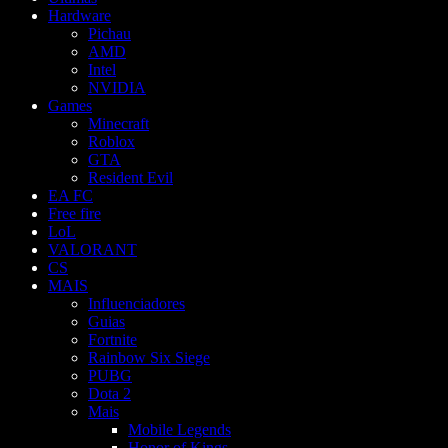
Hardware
Pichau
AMD
Intel
NVIDIA
Games
Minecraft
Roblox
GTA
Resident Evil
EA FC
Free fire
LoL
VALORANT
CS
MAIS
Influenciadores
Guias
Fortnite
Rainbow Six Siege
PUBG
Dota 2
Mais
Mobile Legends
Honor of Kings