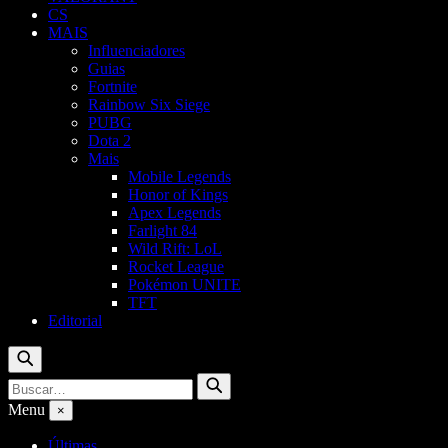
CS
MAIS
Influenciadores
Guias
Fortnite
Rainbow Six Siege
PUBG
Dota 2
Mais
Mobile Legends
Honor of Kings
Apex Legends
Farlight 84
Wild Rift: LoL
Rocket League
Pokémon UNITE
TFT
Editorial
Buscar
Buscar
Buscar
por:
Menu
×
Últimas