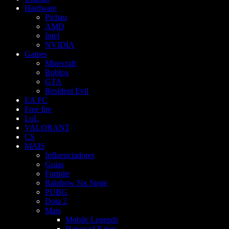
Hardware
Pichau
AMD
Intel
NVIDIA
Games
Minecraft
Roblox
GTA
Resident Evil
EA FC
Free fire
LoL
VALORANT
CS
MAIS
Influenciadores
Guias
Fortnite
Rainbow Six Siege
PUBG
Dota 2
Mais
Mobile Legends
Honor of Kings