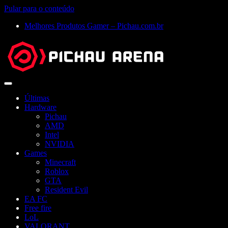
Pular para o conteúdo
Melhores Produtos Gamer – Pichau.com.br
Abrir
menu
Últimas
Hardware
Pichau
AMD
Intel
NVIDIA
Games
Minecraft
Roblox
GTA
Resident Evil
EA FC
Free fire
LoL
VALORANT