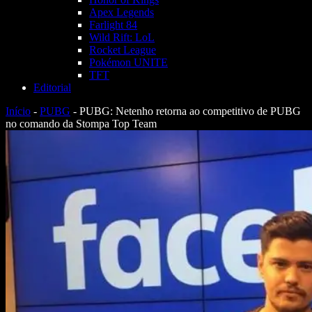
Apex Legends
Farlight 84
Wild Rift: LoL
Rocket League
Pokémon UNITE
TFT
Editorial
Início
-
PUBG
-
PUBG: Netenho retorna ao competitivo de PUBG
no comando da Stompa Top Team