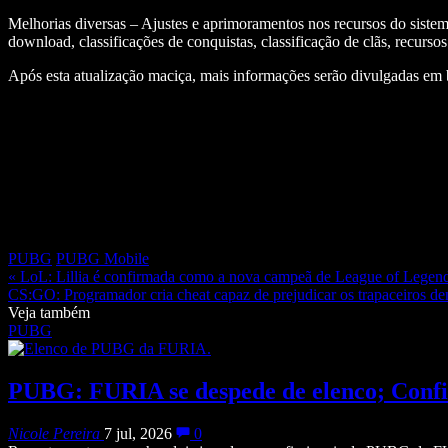
Melhorias diversas – Ajustes e aprimoramentos nos recursos do siste
download, classificações de conquistas, classificação de clãs, recurs
Após esta atualização maciça, mais informações serão divulgadas em
PUBG
PUBG Mobile
« LoL: Lillia é confirmada como a nova campeã de League of Legen
CS:GO: Programador cria cheat capaz de prejudicar os trapaceiros de
Veja também
PUBG
PUBG: FURIA se despede de elenco; Conf
Nicole Pereira
7 jul, 2026
0