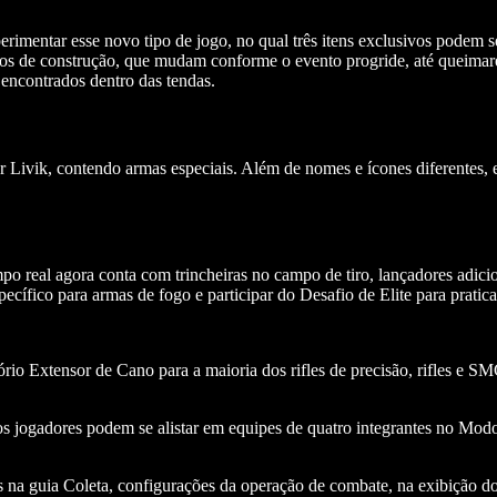
rimentar esse novo tipo de jogo, no qual três itens exclusivos podem s
stágios de construção, que mudam conforme o evento progride, até queim
encontrados dentro das tendas.
 Livik, contendo armas especiais. Além de nomes e ícones diferentes, e
mpo real agora conta com trincheiras no campo de tiro, lançadores adic
ífico para armas de fogo e participar do Desafio de Elite para praticar
io Extensor de Cano para a maioria dos rifles de precisão, rifles e S
jogadores podem se alistar em equipes de quatro integrantes no Modo 
 na guia Coleta, configurações da operação de combate, na exibição d