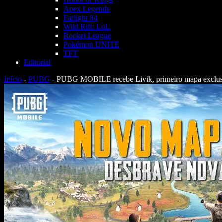
Apex Legends
Farlight 84
Wild Rift: LoL
Rocket League
Pokémon UNITE
TFT
Editorial
Início
-
PUBG
-
PUBG MOBILE recebe Livik, primeiro mapa exclusiv