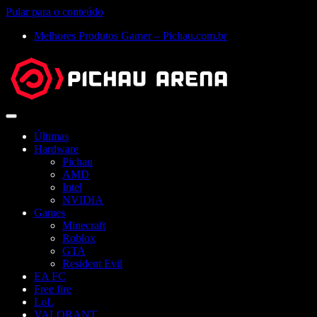
Pular para o conteúdo
Melhores Produtos Gamer – Pichau.com.br
Abrir
menu
Últimas
Hardware
Pichau
AMD
Intel
NVIDIA
Games
Minecraft
Roblox
GTA
Resident Evil
EA FC
Free fire
LoL
VALORANT