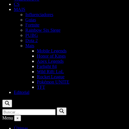
CS
MAIS
Influenciadores
Guias
Fortnite
Rainbow Six Siege
PUBG
Dota 2
Mais
Mobile Legends
Honor of Kings
Apex Legends
Farlight 84
Wild Rift: LoL
Rocket League
Pokémon UNITE
TFT
Editorial
Buscar
Buscar
Buscar
por:
Menu
×
Últimas