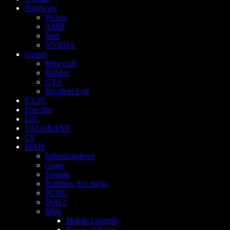
Hardware
Pichau
AMD
Intel
NVIDIA
Games
Minecraft
Roblox
GTA
Resident Evil
EA FC
Free fire
LoL
VALORANT
CS
MAIS
Influenciadores
Guias
Fortnite
Rainbow Six Siege
PUBG
Dota 2
Mais
Mobile Legends
Honor of Kings