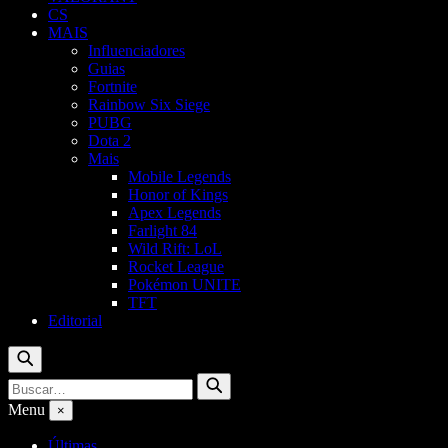
CS
MAIS
Influenciadores
Guias
Fortnite
Rainbow Six Siege
PUBG
Dota 2
Mais
Mobile Legends
Honor of Kings
Apex Legends
Farlight 84
Wild Rift: LoL
Rocket League
Pokémon UNITE
TFT
Editorial
Buscar
Buscar
Buscar
por:
Menu
×
Últimas