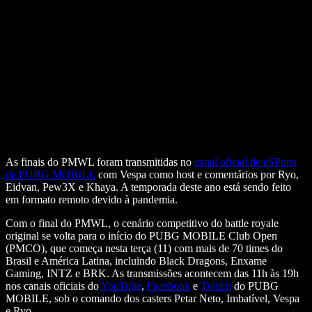
As finais do PMWL foram transmitidas no
canal oficial de eSPorts
de PUBG MOBILE
com Vespa como host e comentários por Ryo,
Eidvan, Pew3X e Khaya. A temporada deste ano está sendo feito
em formato remoto devido à pandemia.
Com o final do PMWL, o cenário competitivo do battle royale
original se volta para o início do PUBG MOBILE Club Open
(PMCO), que começa nesta terça (11) com mais de 70 times do
Brasil e América Latina, incluindo Black Dragons, Enxame
Gaming, INTZ e BRK. As transmissões acontecem das 11h às 19h
nos canais oficiais do
YouTube
,
Facebook
e
Twitch
do PUBG
MOBILE, sob o comando dos casters Petar Neto, Imbatível, Vespa
e Ryo.