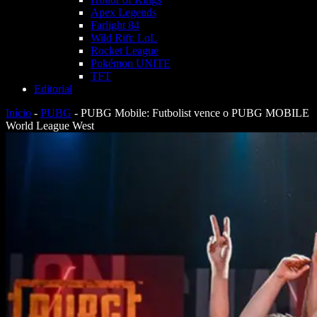
Apex Legends
Farlight 84
Wild Rift: LoL
Rocket League
Pokémon UNITE
TFT
Editorial
Início
-
PUBG
-
PUBG Mobile: Futbolist vence o PUBG MOBILE
World League West