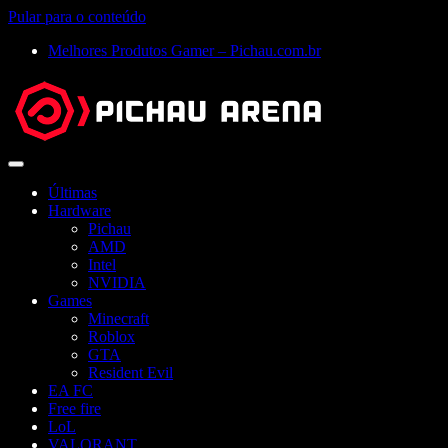
Pular para o conteúdo
Melhores Produtos Gamer – Pichau.com.br
Abrir
menu
Últimas
Hardware
Pichau
AMD
Intel
NVIDIA
Games
Minecraft
Roblox
GTA
Resident Evil
EA FC
Free fire
LoL
VALORANT