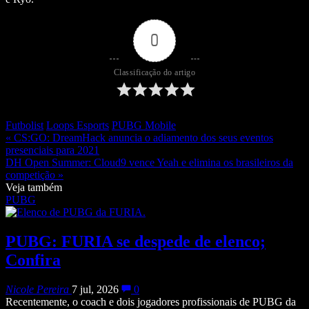
0
Classificação do artigo
Futbolist
Loops Esports
PUBG Mobile
« CS:GO: DreamHack anuncia o adiamento dos seus eventos
presenciais para 2021
DH Open Summer: Cloud9 vence Yeah e elimina os brasileiros da
competição »
Veja também
PUBG
PUBG: FURIA se despede de elenco;
Confira
Nicole Pereira
7 jul, 2026
0
Recentemente, o coach e dois jogadores profissionais de PUBG da