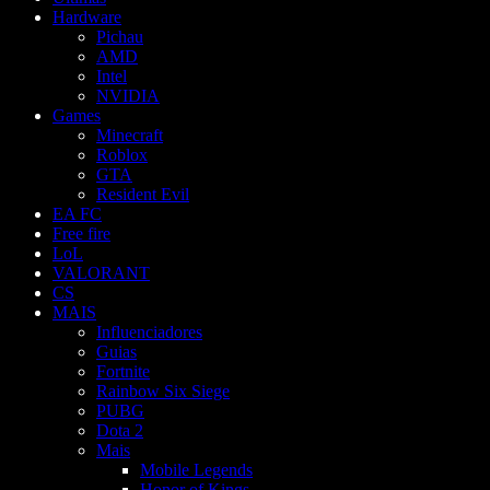
Hardware
Pichau
AMD
Intel
NVIDIA
Games
Minecraft
Roblox
GTA
Resident Evil
EA FC
Free fire
LoL
VALORANT
CS
MAIS
Influenciadores
Guias
Fortnite
Rainbow Six Siege
PUBG
Dota 2
Mais
Mobile Legends
Honor of Kings