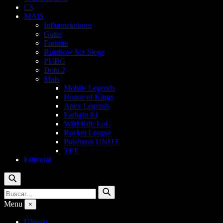
CS
MAIS
Influenciadores
Guias
Fortnite
Rainbow Six Siege
PUBG
Dota 2
Mais
Mobile Legends
Honor of Kings
Apex Legends
Farlight 84
Wild Rift: LoL
Rocket League
Pokémon UNITE
TFT
Editorial
Buscar
Buscar
Buscar
por:
Menu
×
Últimas