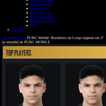
Apex Legends
Farlight 84
Wild Rift: LoL
Rocket League
Pokémon UNITE
TFT
Editorial
Início
-
PUBG
-
PUBG Mobile: Brasileiros da Loops seguem em 3º
no mundial de PUBG MOBILE