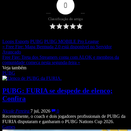
0
Classificação do artigo
Loops Esports
PUBG
PUBG MOBILE Pro League
« Free Fire: Mapa Bermuda 2.0 está disponível no Servidor
Avançado
Free Fire: Treta dos Streamers conta com ALOK e membros da
comunidade começa nesta segunda-feira »
Veja também
PUBG
PUBG: FURIA se despede de elenco;
Confira
Nicole Pereira
7 jul, 2026
0
Recentemente, o coach e dois jogadores profissionais de PUBG da
FURIA disputaram e ganharam o PUBG Nations Cup 2026.
Games