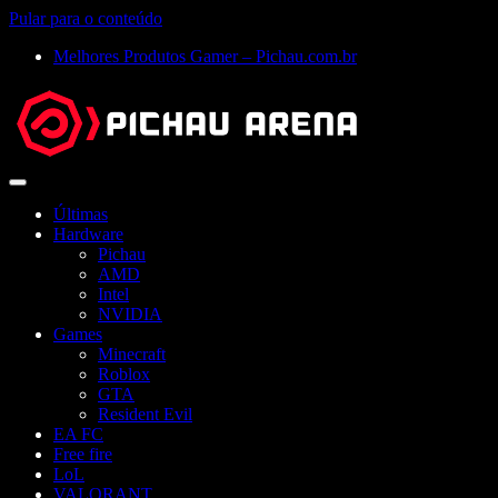
Pular para o conteúdo
Melhores Produtos Gamer – Pichau.com.br
Abrir
menu
Últimas
Hardware
Pichau
AMD
Intel
NVIDIA
Games
Minecraft
Roblox
GTA
Resident Evil
EA FC
Free fire
LoL
VALORANT