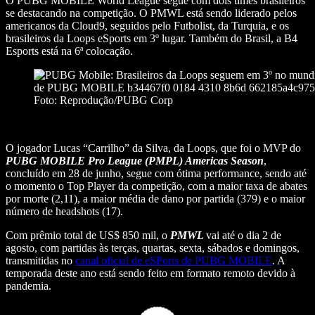
O PUBG MOBILE World League segue com dois times brasileiros
se destacando na competição. O PMWL está sendo liderado pelos
americanos da Cloud9, seguidos pelo Futbolist, da Turquia, e os
brasileiros da Loops eSports em 3º lugar. Também do Brasil, a B4
Esports está na 6ª colocação.
Foto: Reprodução/PUBG Corp
O jogador Lucas “Carrilho” da Silva, da Loops, que foi o MVP do
PUBG MOBILE Pro League (PMPL) Americas Season
,
concluído em 28 de junho, segue com ótima performance, sendo até
o momento o Top Player da competição, com a maior taxa de abates
por morte (2,11), a maior média de dano por partida (379) e o maior
número de headshots (17).
Com prêmio total de US$ 850 mil, o
PMWL
vai até o dia 2 de
agosto, com partidas às terças, quartas, sexta, sábados e domingos,
transmitidas no
canal oficial de eSPorts de PUBG MOBILE
. A
temporada deste ano está sendo feito em formato remoto devido à
pandemia.