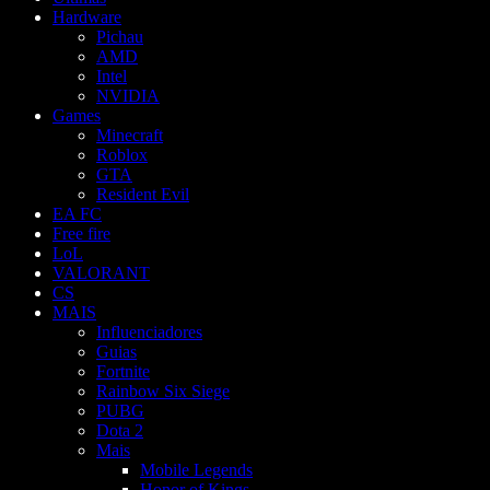
Hardware
Pichau
AMD
Intel
NVIDIA
Games
Minecraft
Roblox
GTA
Resident Evil
EA FC
Free fire
LoL
VALORANT
CS
MAIS
Influenciadores
Guias
Fortnite
Rainbow Six Siege
PUBG
Dota 2
Mais
Mobile Legends
Honor of Kings