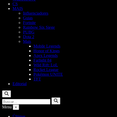
CS
MAIS
Influenciadores
Guias
Fortnite
Rainbow Six Siege
PUBG
Dota 2
Mais
Mobile Legends
Honor of Kings
Apex Legends
Farlight 84
Wild Rift: LoL
Rocket League
Pokémon UNITE
TFT
Editorial
Buscar
Buscar
Buscar
por:
Menu
×
Últimas