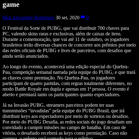
game
Max Alexandre Rodrigues
30 set, 2020
0
O Festival da Sorte de PUBG, que vai distribuir 700 chaves para
PC, valendo skins raras e exclusivas, além de caixas de itens.
Durante a comemoração, que vai até 11 de outubro, os jogadores
brasileiros terão diversas chances de concorrer aos prêmios por meio
das redes oficiais de PUBG e lives de parceiros, com desafios que
ainda serão anunciados.
Ao longo do evento, acontecerá uma edição especial do Quebra-
Pau, competição semanal narrada pela equipe do PUBG, e que trará
as chaves como premiação. No Quebra-Pau, os jogadores
participam de quatro partidas, com regras totalmente diferentes, no
modo Battle Royale em dupla e apenas em 1ª pessoa. O evento é
aberto e premiará tanto os participantes quanto espectadores.
Já na Invasão PUBG, streamers parceiros podem ter suas
transmissões “invadidas” pela equipe do PUBG Brasil, que irá
distribuir keys aos espectadores por meio de sorteios ou desafios.
Por meio do PUBG Desafia, as redes sociais do jogo desafiam um
convidado a cumprir missões no campo de batalha. Em caso de
vitória, o desafiado receberá as keys como premiação. Caso não
cumpra, o prêmio será sorteado para o público.