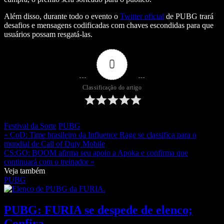
Além disso, durante todo o evento o
Twitter oficial
de PUBG trará
desafios e mensagens codificadas com chaves escondidas para que
usuários possam resgatá-las.
0
Classificação do artigo
Festival da Sorte
PUBG
« CoD: Time brasileiro da Influence Rage se classifica para o
mundial de Call of Duty Mobile
CS:GO: BOOM afirma seu apoio a Apoka e confirma que
continuará com o treinador »
Veja também
PUBG
PUBG: FURIA se despede de elenco;
Confira