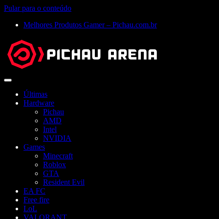
Pular para o conteúdo
Melhores Produtos Gamer – Pichau.com.br
Abrir
menu
Últimas
Hardware
Pichau
AMD
Intel
NVIDIA
Games
Minecraft
Roblox
GTA
Resident Evil
EA FC
Free fire
LoL
VALORANT