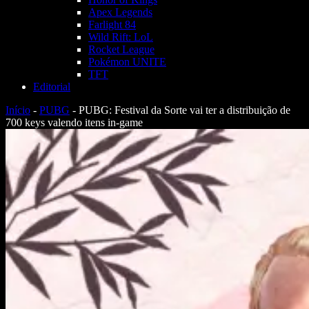
Apex Legends
Farlight 84
Wild Rift: LoL
Rocket League
Pokémon UNITE
TFT
Editorial
Início
-
PUBG
-
PUBG: Festival da Sorte vai ter a distribuição de
700 keys valendo itens in-game