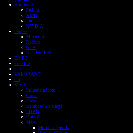
Hardware
Pichau
AMD
Intel
NVIDIA
Games
Minecraft
Roblox
GTA
Resident Evil
EA FC
Free fire
LoL
VALORANT
CS
MAIS
Influenciadores
Guias
Fortnite
Rainbow Six Siege
PUBG
Dota 2
Mais
Mobile Legends
Honor of Kings