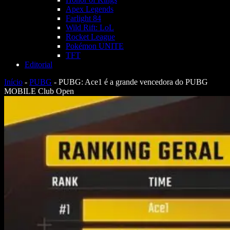
Apex Legends
Farlight 84
Wild Rift: LoL
Rocket League
Pokémon UNITE
TFT
Editorial
Início
-
PUBG
-
PUBG: Ace1 é a grande vencedora do PUBG
MOBILE Club Open