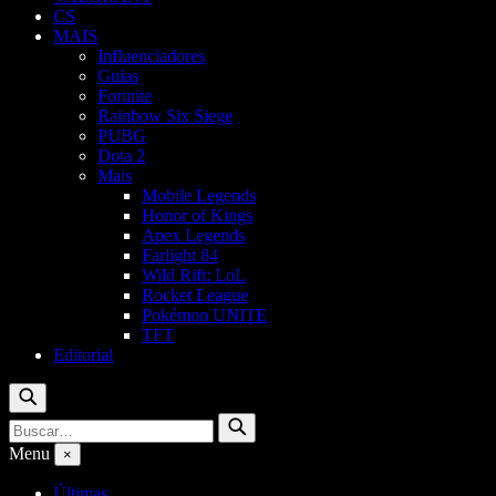
CS
MAIS
Influenciadores
Guias
Fortnite
Rainbow Six Siege
PUBG
Dota 2
Mais
Mobile Legends
Honor of Kings
Apex Legends
Farlight 84
Wild Rift: LoL
Rocket League
Pokémon UNITE
TFT
Editorial
Buscar
Buscar
Buscar
por:
Menu
×
Últimas