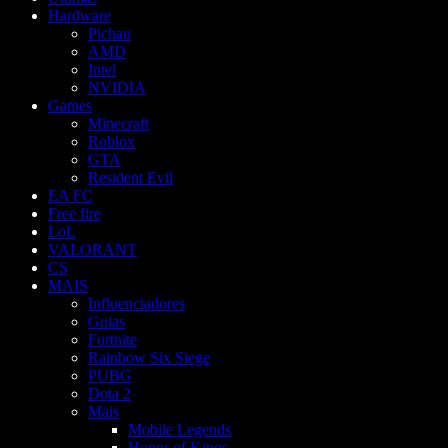
Hardware
Pichau
AMD
Intel
NVIDIA
Games
Minecraft
Roblox
GTA
Resident Evil
EA FC
Free fire
LoL
VALORANT
CS
MAIS
Influenciadores
Guias
Fortnite
Rainbow Six Siege
PUBG
Dota 2
Mais
Mobile Legends
Honor of Kings