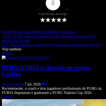
0
Classificação do artigo
PUBG
PUBG Mobile
PUBG Mobile Club Open
« CS:GO: ESL anuncia banimento de seis meses para dead por
exploração de bug
LoL: Riot anuncia a saída do Vietnã e muda o formato do Play-In »
Veja também
PUBG
PUBG: FURIA se despede de elenco;
Confira
Nicole Pereira
7 jul, 2026
0
Recentemente, o coach e dois jogadores profissionais de PUBG da
FURIA disputaram e ganharam o PUBG Nations Cup 2026.
Games