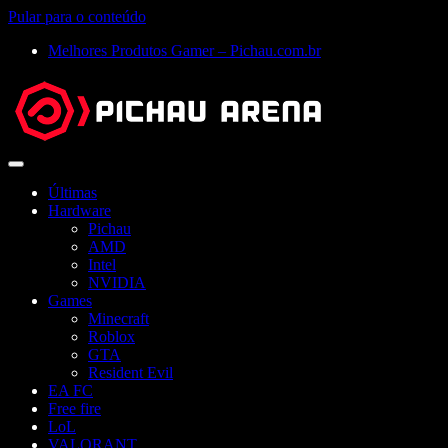
Pular para o conteúdo
Melhores Produtos Gamer – Pichau.com.br
Abrir
menu
Últimas
Hardware
Pichau
AMD
Intel
NVIDIA
Games
Minecraft
Roblox
GTA
Resident Evil
EA FC
Free fire
LoL
VALORANT