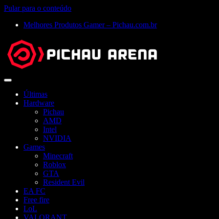
Pular para o conteúdo
Melhores Produtos Gamer – Pichau.com.br
Abrir
menu
Últimas
Hardware
Pichau
AMD
Intel
NVIDIA
Games
Minecraft
Roblox
GTA
Resident Evil
EA FC
Free fire
LoL
VALORANT