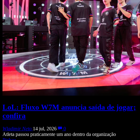
LoL: Fluxo W7M anuncia saída de jogar;
confira
Wladimir Neto
14 jul, 2026
0
Atleta passou praticamente um ano dentro da organização
Pichau