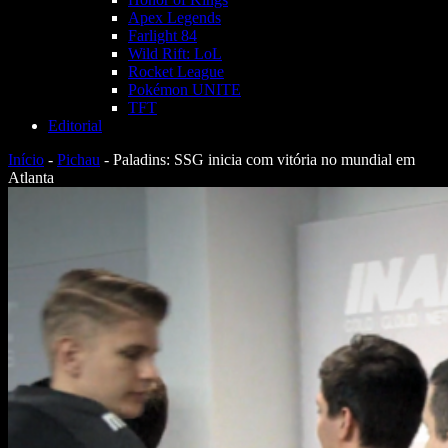
Apex Legends
Farlight 84
Wild Rift: LoL
Rocket League
Pokémon UNITE
TFT
Editorial
Início
-
Pichau
-
Paladins: SSG inicia com vitória no mundial em
Atlanta