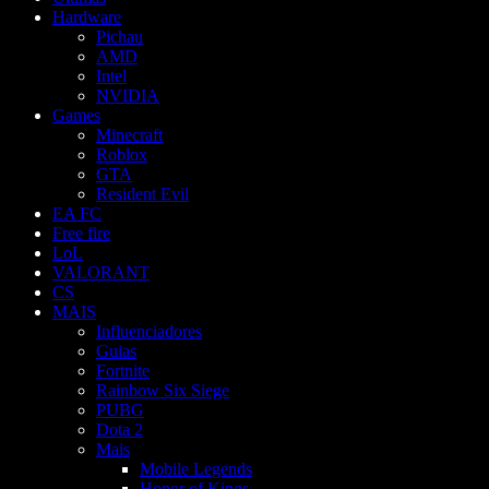
Hardware
Pichau
AMD
Intel
NVIDIA
Games
Minecraft
Roblox
GTA
Resident Evil
EA FC
Free fire
LoL
VALORANT
CS
MAIS
Influenciadores
Guias
Fortnite
Rainbow Six Siege
PUBG
Dota 2
Mais
Mobile Legends
Honor of Kings