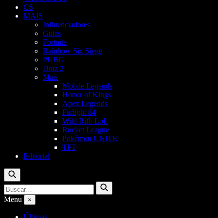
CS
MAIS
Influenciadores
Guias
Fortnite
Rainbow Six Siege
PUBG
Dota 2
Mais
Mobile Legends
Honor of Kings
Apex Legends
Farlight 84
Wild Rift: LoL
Rocket League
Pokémon UNITE
TFT
Editorial
Buscar
Buscar
Buscar
por:
Menu
×
Últimas