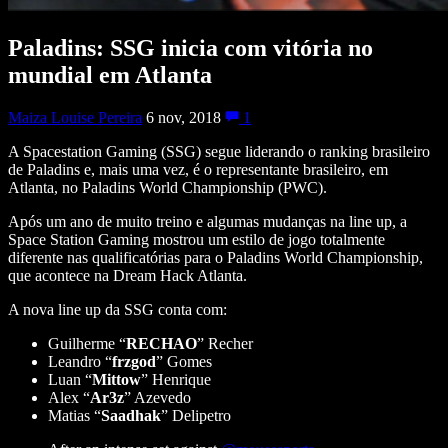
Paladins: SSG inicia com vitória no
mundial em Atlanta
Maiza Louise Pereira
6 nov, 2018
1
A Spacestation Gaming (SSG) segue liderando o ranking brasileiro
de Paladins e, mais uma vez, é o representante brasileiro, em
Atlanta, no Paladins World Championship (PWC).
Após um ano de muito treino e algumas mudanças na line up, a
Space Station Gaming mostrou um estilo de jogo totalmente
diferente nas qualificatórias para o Paladins World Championship,
que acontece na Dream Hack Atlanta.
A nova line up da SSG conta com:
Guilherme “
RECHAO
” Recher
Leandro “
frzgod
” Gomes
Luan “
Mittow
” Henrique
Alex “
Ar3z
” Azevedo
Matias “
Saadhak
” Delipetro