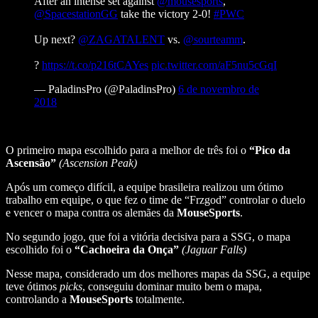
After an intense set against
@mousesports
,
@SpacestationGG
take the victory 2-0!
#PWC
Up next?
@ZAGATALENT
vs.
@sourteamm
.
?
https://t.co/p216tCAYes
pic.twitter.com/aF5nu5cGqI
— PaladinsPro (@PaladinsPro)
6 de novembro de
2018
O primeiro mapa escolhido para a melhor de três foi o
“Pico da
Ascensão”
(Ascension Peak)
Após um começo difícil, a equipe brasileira realizou um ótimo
trabalho em equipe, o que fez o time de “Frzgod” controlar o duelo
e vencer o mapa contra os alemães da
MouseSports
.
No segundo jogo, que foi a vitória decisiva para a SSG, o mapa
escolhido foi o
“Cachoeira da Onça”
(Jaguar Falls)
Nesse mapa, considerado um dos melhores mapas da SSG, a equipe
teve ótimos
picks
, conseguiu dominar muito bem o mapa,
controlando a
MouseSports
totalmente.