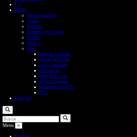
CS
MAIS
Influenciadores
Guias
Fortnite
Rainbow Six Siege
PUBG
Dota 2
Mais
Mobile Legends
Honor of Kings
Apex Legends
Farlight 84
Wild Rift: LoL
Rocket League
Pokémon UNITE
TFT
Editorial
Buscar
Buscar
Buscar
por:
Menu
×
Últimas