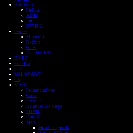
Hardware
Pichau
AMD
Intel
NVIDIA
Games
Minecraft
Roblox
GTA
Resident Evil
EA FC
Free fire
LoL
VALORANT
CS
MAIS
Influenciadores
Guias
Fortnite
Rainbow Six Siege
PUBG
Dota 2
Mais
Mobile Legends
Honor of Kings