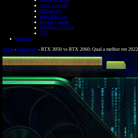
Apex Legends
Farlight 84
Wild Rift: LoL
Rocket League
Pokémon UNITE
TFT
Editorial
Início
-
Hardware
-
RTX 3050 vs RTX 2060; Qual a melhor em 2022