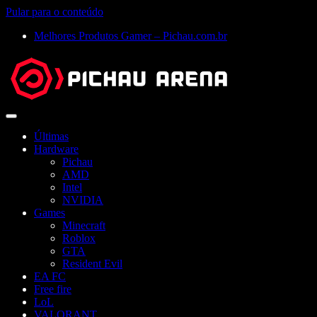
Pular para o conteúdo
Melhores Produtos Gamer – Pichau.com.br
Abrir
menu
Últimas
Hardware
Pichau
AMD
Intel
NVIDIA
Games
Minecraft
Roblox
GTA
Resident Evil
EA FC
Free fire
LoL
VALORANT