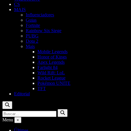
CS
MAIS
Influenciadores
Guias
Fortnite
Rainbow Six Siege
PUBG
Dota 2
Mais
Mobile Legends
Honor of Kings
Apex Legends
Farlight 84
Wild Rift: LoL
Rocket League
Pokémon UNITE
TFT
Editorial
Buscar
Buscar
Buscar
por:
Menu
×
Últimas