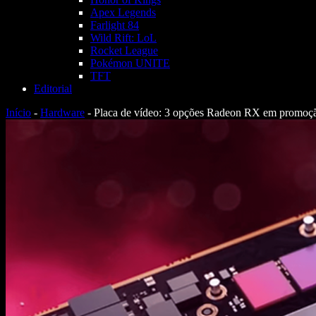
Apex Legends
Farlight 84
Wild Rift: LoL
Rocket League
Pokémon UNITE
TFT
Editorial
Início
-
Hardware
-
Placa de vídeo: 3 opções Radeon RX em promoçã