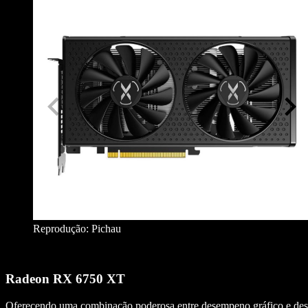
Reprodução: Pichau
Radeon RX 6750 XT
Oferecendo uma combinação poderosa entre desempeno gráfico e desi