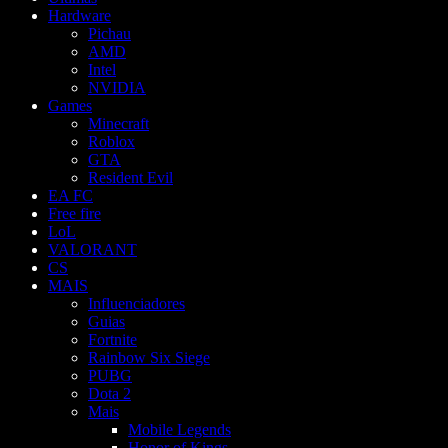
Hardware
Pichau
AMD
Intel
NVIDIA
Games
Minecraft
Roblox
GTA
Resident Evil
EA FC
Free fire
LoL
VALORANT
CS
MAIS
Influenciadores
Guias
Fortnite
Rainbow Six Siege
PUBG
Dota 2
Mais
Mobile Legends
Honor of Kings