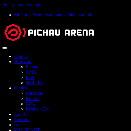
Pular para o conteúdo
Melhores Produtos Gamer – Pichau.com.br
Abrir
menu
Últimas
Hardware
Pichau
AMD
Intel
NVIDIA
Games
Minecraft
Roblox
GTA
Resident Evil
EA FC
Free fire
LoL
VALORANT