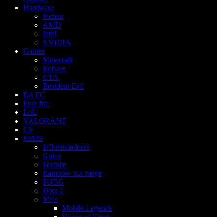
Hardware
Pichau
AMD
Intel
NVIDIA
Games
Minecraft
Roblox
GTA
Resident Evil
EA FC
Free fire
LoL
VALORANT
CS
MAIS
Influenciadores
Guias
Fortnite
Rainbow Six Siege
PUBG
Dota 2
Mais
Mobile Legends
Honor of Kings