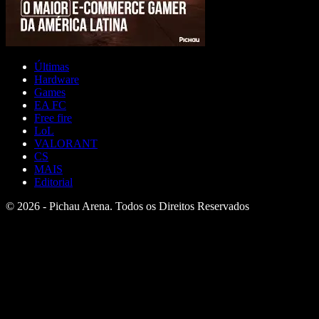
Últimas
Hardware
Games
EA FC
Free fire
LoL
VALORANT
CS
MAIS
Editorial
© 2026 - Pichau Arena. Todos os Direitos Reservados