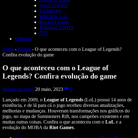
Apex Legends
Farlight 84
Wild Rift: LoL
Rocket League
Pokémon UNITE
TFT
Editorial
Início
-
Pichau
-
O que aconteceu com o League of Legends?
Confira evolução do game
O que aconteceu com o League of
Legends? Confira evolução do game
Mateus de Jesus
20 maio, 2023
0
Lançado em 2009, o
League of Legends
(LoL) possui 14 anos de
existência, e de lá para cá o jogo recebeu diversas atualizações,
melhorias e mudanças. Houveram transformações nos gráficos do
jogo, no mapa de Summoners Rift, nos campeões existentes e em
muitas outras coisas. Confira o que aconteceu com o
LoL
e a
evolução do MOBA da
Riot Games
.
Turbine seu setup gamer com descontos na Blaster Pruumo