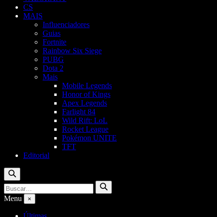
CS
MAIS
Influenciadores
Guias
Fortnite
Rainbow Six Siege
PUBG
Dota 2
Mais
Mobile Legends
Honor of Kings
Apex Legends
Farlight 84
Wild Rift: LoL
Rocket League
Pokémon UNITE
TFT
Editorial
Buscar
Buscar
Buscar
por:
Menu
×
Últimas