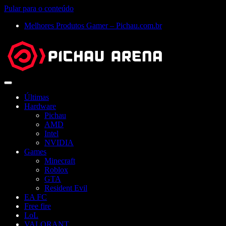
Pular para o conteúdo
Melhores Produtos Gamer – Pichau.com.br
Abrir
menu
Últimas
Hardware
Pichau
AMD
Intel
NVIDIA
Games
Minecraft
Roblox
GTA
Resident Evil
EA FC
Free fire
LoL
VALORANT