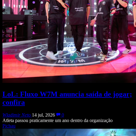
LoL: Fluxo W7M anuncia saída de jogar;
confira
Wladimir Neto
14 jul, 2026
0
Atleta passou praticamente um ano dentro da organização
Pichau