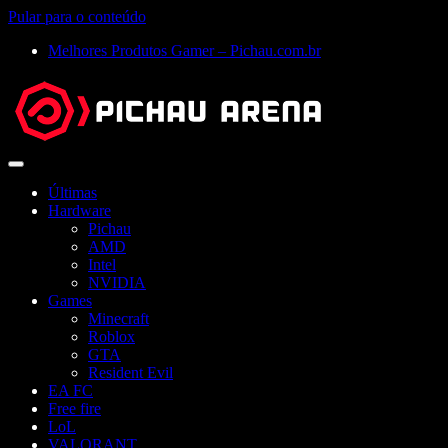
Pular para o conteúdo
Melhores Produtos Gamer – Pichau.com.br
Abrir
menu
Últimas
Hardware
Pichau
AMD
Intel
NVIDIA
Games
Minecraft
Roblox
GTA
Resident Evil
EA FC
Free fire
LoL
VALORANT