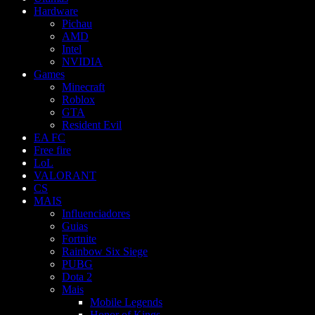
Hardware
Pichau
AMD
Intel
NVIDIA
Games
Minecraft
Roblox
GTA
Resident Evil
EA FC
Free fire
LoL
VALORANT
CS
MAIS
Influenciadores
Guias
Fortnite
Rainbow Six Siege
PUBG
Dota 2
Mais
Mobile Legends
Honor of Kings