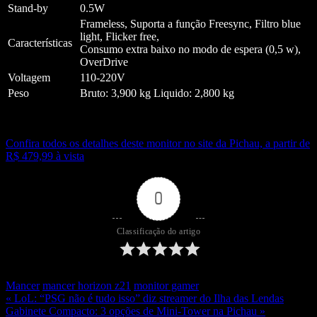
Stand-by
0.5W
Frameless, Suporta a função Freesync, Filtro blue
light, Flicker free,
Características
Consumo extra baixo no modo de espera (0,5 w),
OverDrive
Voltagem
110-220V
Peso
Bruto: 3,900 kg Liquido: 2,800 kg
Confira todos os detalhes deste monitor no site da Pichau, a partir de
R$ 479,99 à vista
0
Classificação do artigo
Mancer
mancer horizon z21
monitor gamer
« LoL: “PSG não é tudo isso” diz streamer do Ilha das Lendas
Gabinete Compacto: 3 opções de Mini-Tower na Pichau »