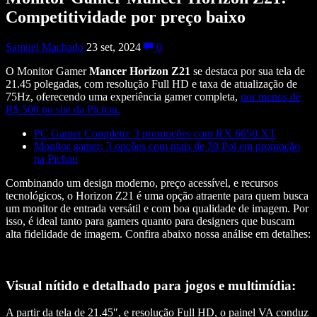
Competitividade por preço baixo
Samuel Machado
23 set, 2024
0
O Monitor Gamer
Mancer Horizon Z21
se destaca por sua tela de
21.45 polegadas, com resolução Full HD e taxa de atualização de
75Hz, oferecendo uma experiência gamer completa,
por menos de
R$ 500 no site da Pichau.
PC Gamer Completo: 3 promoções com RX 6650 XT
Monitor gamer: 3 opções com mais de 30 Pol em promoção
na Pichau
Combinando um design moderno, preço acessível, e recursos
tecnológicos, o Horizon Z21 é uma opção atraente para quem busca
um monitor de entrada versátil e com boa qualidade de imagem. Por
isso, é ideal tanto para gamers quanto para designers que buscam
alta fidelidade de imagem. Confira abaixo nossa análise em detalhes:
Visual nítido e detalhado para jogos e multimídia:
A partir da tela de 21.45″, e resolução Full HD, o painel VA conduz