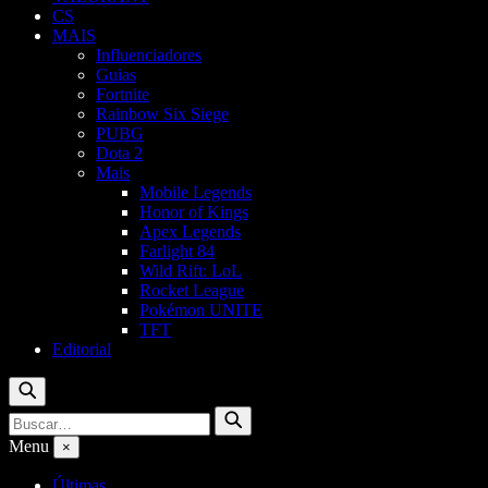
CS
MAIS
Influenciadores
Guias
Fortnite
Rainbow Six Siege
PUBG
Dota 2
Mais
Mobile Legends
Honor of Kings
Apex Legends
Farlight 84
Wild Rift: LoL
Rocket League
Pokémon UNITE
TFT
Editorial
Buscar
Buscar
Buscar
por:
Menu
×
Últimas