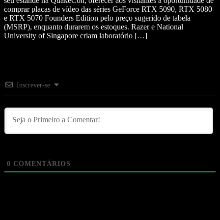
seu estande na QuakeCon, oferecer aos visitantes a oportunidade de
comprar placas de vídeo das séries GeForce RTX 5090, RTX 5080
e RTX 5070 Founders Edition pelo preço sugerido de tabela
(MSRP), enquanto durarem os estoques. Razer e National
University of Singapore criam laboratório […]
Inscrever-se
0
COMENTÁRIOS