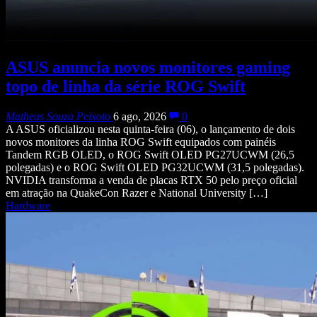
ASUS anuncia novos monitores gaming
topo de linha da série ROG Swift
Matheus Souza Peixoto
6 ago, 2026
0
A ASUS oficializou nesta quinta-feira (06), o lançamento de dois
novos monitores da linha ROG Swift equipados com painéis
Tandem RGB OLED, o ROG Swift OLED PG27UCWM (26,5
polegadas) e o ROG Swift OLED PG32UCWM (31,5 polegadas).
NVIDIA transforma a venda de placas RTX 50 pelo preço oficial
em atração na QuakeCon Razer e National University […]
Hardware