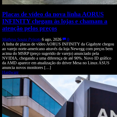
Placas de vídeo da nova linha AORUS
INFINITY chegam às lojas e chamam a
atenção pelos preços
Matheus Souza Peixoto
6 ago, 2026
0
A linha de placas de vídeo AORUS INFINITY da Gigabyte chegou
ao varejo norte-americano através da loja Newegg com preços bem
acima do MSRP (preço sugerido de varejo) anunciado pela
NVIDIA, chegando a uma diferença de até 90%. Novo ID gráfico
da AMD aparece em atualização do driver Mesa no Linux ASUS
anuncia novos monitores […]
Hardware