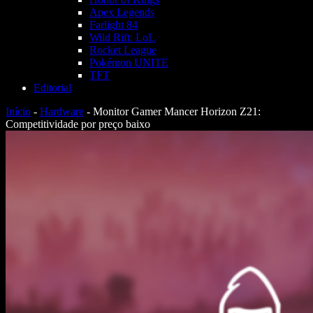
Apex Legends
Farlight 84
Wild Rift: LoL
Rocket League
Pokémon UNITE
TFT
Editorial
Início
-
Hardware
-
Monitor Gamer Mancer Horizon Z21:
Competitividade por preço baixo