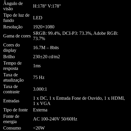
Ângulo de
H:178° V:178°
visão
Tipo de luz de
LED
fundo
Resolução
1920×1080
SRGB: 99.4%, DCI-P3: 73.3%, Adobe RGB:
Gama de cores
73.7%
Cores do
16.7M – 8bits
display
Brilho
230±20 cd/m2
Tempo de
1ms
resposta
Taxa de
75 Hz
atualização
Taxa de
3.000:1
contraste
1 x DC, 1 x Entrada Fone de Ouvido, 1 x HDMI,
Entradas
1 x VGA
Tipo de fonte
Externa
Fonte de
AC 100-240V 50/60Hz
energia
Consumo
<20W