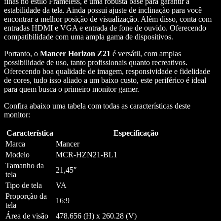
finas no estilo Frameless, e uma robusta base para garantir a
estabilidade da tela. Ainda possui ajuste de inclinação para você
encontrar a melhor posição de visualização. Além disso, conta com
entradas HDMI e VGA e entrada de fone de ouvido. Oferecendo
compatibilidade com uma ampla gama de dispositivos.
Portanto, o
Mancer Horizon Z21
é versátil, com amplas
possibilidade de uso, tanto profissionais quanto recreativos.
Oferecendo boa qualidade de imagem, responsividade e fidelidade
de cores, tudo isso aliado a um baixo custo, este periférico é ideal
para quem busca o primeiro monitor gamer.
Confira abaixo uma tabela com todas as características deste
monitor:
Característica
Especificação
Marca
Mancer
Modelo
MCR-HZN21-BL1
Tamanho da
21,45″
tela
Tipo de tela
VA
Proporção da
16:9
tela
Área de visão
478.656 (H) x 260.28 (V)