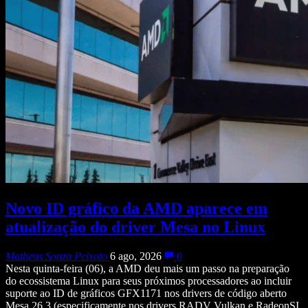
Novo ID gráfico da AMD aparece em
atualização do driver Mesa no Linux
Matheus Souza Peixoto
6 ago, 2026
0
Nesta quinta-feira (06), a AMD deu mais um passo na preparação
do ecossistema Linux para seus próximos processadores ao incluir
suporte ao ID de gráficos GFX1171 nos drivers de código aberto
Mesa 26.3 (especificamente nos drivers RADV Vulkan e RadeonSI