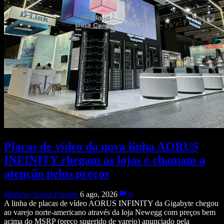
Placas de vídeo da nova linha AORUS
INFINITY chegam às lojas e chamam a
atenção pelos preços
Matheus Souza Peixoto
6 ago, 2026
0
A linha de placas de vídeo AORUS INFINITY da Gigabyte chegou
ao varejo norte-americano através da loja Newegg com preços bem
acima do MSRP (preço sugerido de varejo) anunciado pela