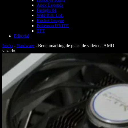
Apex Legends
Farlight 84
Wild Rift: LoL
Rocket League
Pokémon UNITE
TFT
Editorial
Início
-
Hardware
-
Benchmarking de placa de vídeo da AMD
vazado