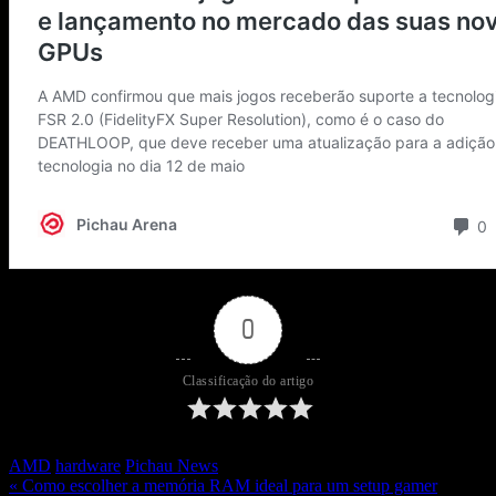
0
Classificação do artigo
AMD
hardware
Pichau News
« Como escolher a memória RAM ideal para um setup gamer