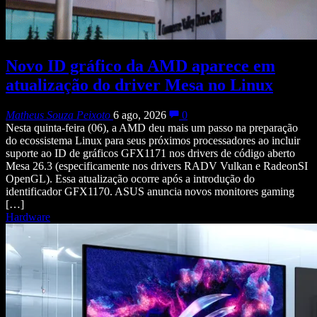
Novo ID gráfico da AMD aparece em
atualização do driver Mesa no Linux
Matheus Souza Peixoto
6 ago, 2026
0
Nesta quinta-feira (06), a AMD deu mais um passo na preparação
do ecossistema Linux para seus próximos processadores ao incluir
suporte ao ID de gráficos GFX1171 nos drivers de código aberto
Mesa 26.3 (especificamente nos drivers RADV Vulkan e RadeonSI
OpenGL). Essa atualização ocorre após a introdução do
identificador GFX1170. ASUS anuncia novos monitores gaming
[…]
Hardware