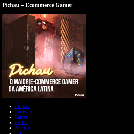
Pichau – Ecommerce Gamer
Últimas
Hardware
Games
EA FC
Free fire
LoL