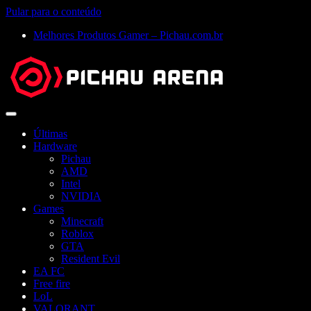
Pular para o conteúdo
Melhores Produtos Gamer – Pichau.com.br
Abrir
menu
Últimas
Hardware
Pichau
AMD
Intel
NVIDIA
Games
Minecraft
Roblox
GTA
Resident Evil
EA FC
Free fire
LoL
VALORANT