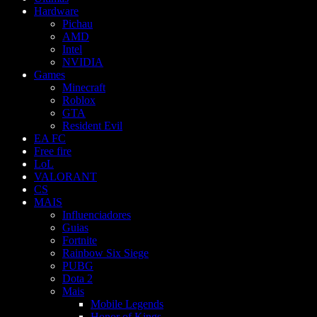
Hardware
Pichau
AMD
Intel
NVIDIA
Games
Minecraft
Roblox
GTA
Resident Evil
EA FC
Free fire
LoL
VALORANT
CS
MAIS
Influenciadores
Guias
Fortnite
Rainbow Six Siege
PUBG
Dota 2
Mais
Mobile Legends
Honor of Kings