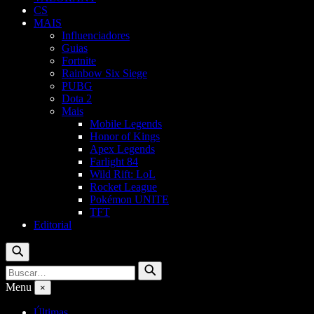
CS
MAIS
Influenciadores
Guias
Fortnite
Rainbow Six Siege
PUBG
Dota 2
Mais
Mobile Legends
Honor of Kings
Apex Legends
Farlight 84
Wild Rift: LoL
Rocket League
Pokémon UNITE
TFT
Editorial
Buscar
Buscar
Buscar
por:
Menu
×
Últimas