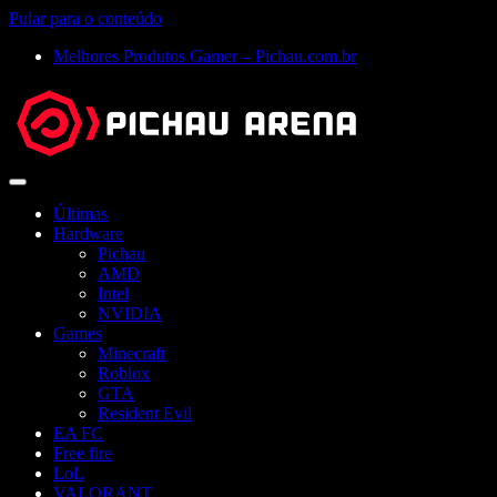
Pular para o conteúdo
Melhores Produtos Gamer – Pichau.com.br
Abrir
menu
Últimas
Hardware
Pichau
AMD
Intel
NVIDIA
Games
Minecraft
Roblox
GTA
Resident Evil
EA FC
Free fire
LoL
VALORANT