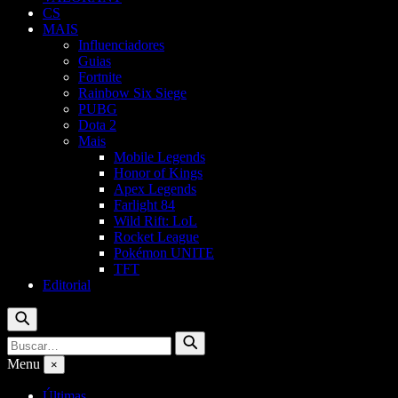
CS
MAIS
Influenciadores
Guias
Fortnite
Rainbow Six Siege
PUBG
Dota 2
Mais
Mobile Legends
Honor of Kings
Apex Legends
Farlight 84
Wild Rift: LoL
Rocket League
Pokémon UNITE
TFT
Editorial
Buscar
Buscar
Buscar
por:
Menu
×
Últimas