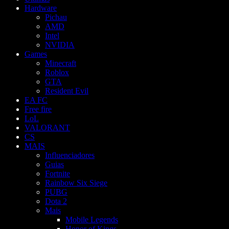
Hardware
Pichau
AMD
Intel
NVIDIA
Games
Minecraft
Roblox
GTA
Resident Evil
EA FC
Free fire
LoL
VALORANT
CS
MAIS
Influenciadores
Guias
Fortnite
Rainbow Six Siege
PUBG
Dota 2
Mais
Mobile Legends
Honor of Kings