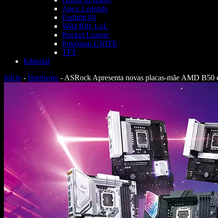
Apex Legends
Farlight 84
Wild Rift: LoL
Rocket League
Pokémon UNITE
TFT
Editorial
Início
-
Hardware
-
ASRock Apresenta novas placas-mãe AMD B50 e