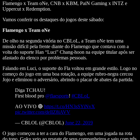
Flamengo x Team oNe, CNB x KBM, PaiN Gaming x INTZ e
Uppercut x Redemption.
Vamos conferir os destaques do jogos deste sábado:
Flamengo x Team oNe
De olho na segunda vitória no CBLoL, a Team oNe tem uma
missão difícil pela frente diante do Flamengo que contava com a
volta do suporte Han “Luci” Chang-hoon na equipe titular após ser
afastado do elenco por problemas pessoais.
Falando em Luci, o suporte do Fla voltou em grande estilo. Logo no
começo do jogo em uma boa rotação, a equipe rubro-negra cercou
Jojo e eliminou o adversário, abrindo o placar de abates da partida.
Diga TCHAU!
First blood pro
@flaesports
!
#CBLoL
AO VIVO 🔴
https://t.co/HN3sSYiNvX
pic.twitter.com/deIlZ8iAVV
— CBLOL (@CBLOL)
June 22, 2019
O jogo começou a ter a cara do Flamengo, em uma jogada na rota
do topo, Goku veio ao resgate de seus companheiros e saiu com três