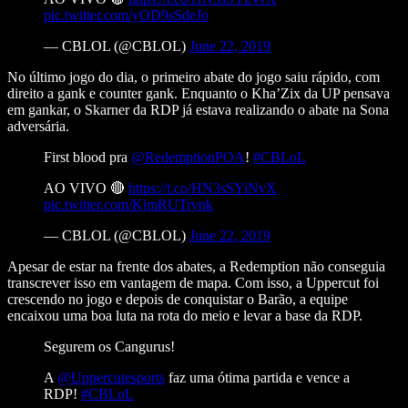
pic.twitter.com/yOD9sSdeJo
— CBLOL (@CBLOL)
June 22, 2019
No último jogo do dia, o primeiro abate do jogo saiu rápido, com
direito a gank e counter gank. Enquanto o Kha’Zix da UP pensava
em gankar, o Skarner da RDP já estava realizando o abate na Sona
adversária.
First blood pra
@RedemptionPOA
!
#CBLoL
AO VIVO 🔴
https://t.co/HN3sSYiNvX
pic.twitter.com/KjmRUTrynk
— CBLOL (@CBLOL)
June 22, 2019
Apesar de estar na frente dos abates, a Redemption não conseguia
transcrever isso em vantagem de mapa. Com isso, a Uppercut foi
crescendo no jogo e depois de conquistar o Barão, a equipe
encaixou uma boa luta na rota do meio e levar a base da RDP.
Segurem os Cangurus!
A
@Uppercutesports
faz uma ótima partida e vence a
RDP!
#CBLoL