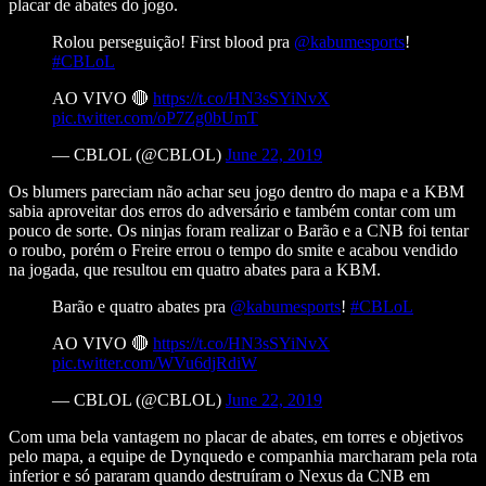
placar de abates do jogo.
Rolou perseguição! First blood pra
@kabumesports
!
#CBLoL
AO VIVO 🔴
https://t.co/HN3sSYiNvX
pic.twitter.com/oP7Zg0bUmT
— CBLOL (@CBLOL)
June 22, 2019
Os blumers pareciam não achar seu jogo dentro do mapa e a KBM
sabia aproveitar dos erros do adversário e também contar com um
pouco de sorte. Os ninjas foram realizar o Barão e a CNB foi tentar
o roubo, porém o Freire errou o tempo do smite e acabou vendido
na jogada, que resultou em quatro abates para a KBM.
Barão e quatro abates pra
@kabumesports
!
#CBLoL
AO VIVO 🔴
https://t.co/HN3sSYiNvX
pic.twitter.com/WVu6djRdiW
— CBLOL (@CBLOL)
June 22, 2019
Com uma bela vantagem no placar de abates, em torres e objetivos
pelo mapa, a equipe de Dynquedo e companhia marcharam pela rota
inferior e só pararam quando destruíram o Nexus da CNB em