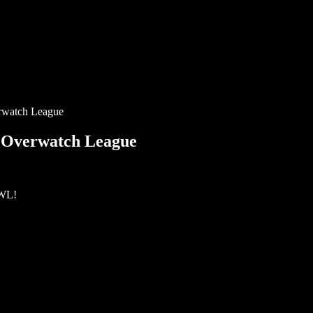
erwatch League
– Overwatch League
OWL!