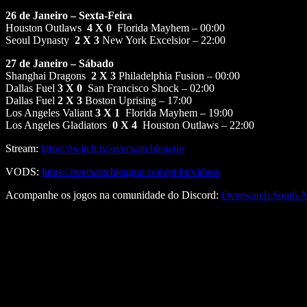
26 de Janeiro – Sexta-Feira
Houston Outlaws
4
X 0
Florida Mayhem – 00:00
Seoul Dynasty
2
X 3
New York Excelsior – 22:00
27 de Janeiro – Sábado
Shanghai Dragons
2
X 3
Philadelphia Fusion – 00:00
Dallas Fuel
3
X 0
San Francisco Shock – 02:00
Dallas Fuel
2
X 3
Boston Uprising – 17:00
Los Angeles Valiant
3
X 1
Florida Mayhem – 19:00
Los Angeles Gladiators
0
X 4
Houston Outlaws – 22:00
Stream:
https://twitch.tv/overwatchleague
VODS:
https://overwatchleague.com/pt-br/videos
Acompanhe os jogos na comunidade do Discord:
Overwatch South A