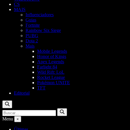
CS
MAIS
Influenciadores
Guias
Fortnite
Rainbow Six Siege
PUBG
Dota 2
Mais
Mobile Legends
Honor of Kings
Apex Legends
Farlight 84
Wild Rift: LoL
Rocket League
Pokémon UNITE
TFT
Editorial
Buscar
Buscar
Buscar
por:
Menu
×
Últimas