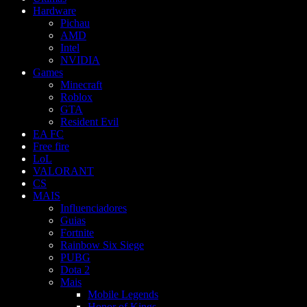
Hardware
Pichau
AMD
Intel
NVIDIA
Games
Minecraft
Roblox
GTA
Resident Evil
EA FC
Free fire
LoL
VALORANT
CS
MAIS
Influenciadores
Guias
Fortnite
Rainbow Six Siege
PUBG
Dota 2
Mais
Mobile Legends
Honor of Kings