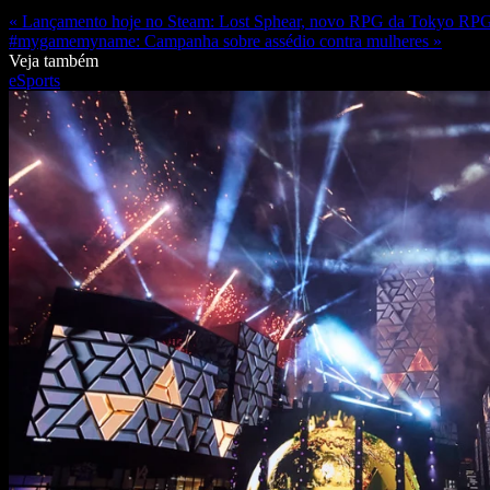
« Lançamento hoje no Steam: Lost Sphear, novo RPG da Tokyo RPG
#mygamemyname: Campanha sobre assédio contra mulheres »
Veja também
eSports