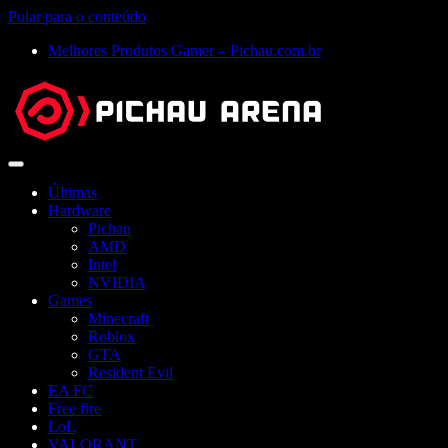
Pular para o conteúdo
Melhores Produtos Gamer – Pichau.com.br
Abrir
menu
Últimas
Hardware
Pichau
AMD
Intel
NVIDIA
Games
Minecraft
Roblox
GTA
Resident Evil
EA FC
Free fire
LoL
VALORANT