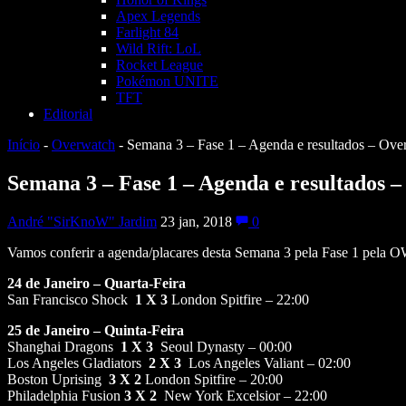
Apex Legends
Farlight 84
Wild Rift: LoL
Rocket League
Pokémon UNITE
TFT
Editorial
Início
-
Overwatch
-
Semana 3 – Fase 1 – Agenda e resultados – Ov
Semana 3 – Fase 1 – Agenda e resultados 
André "SirKnoW" Jardim
23 jan, 2018
0
Vamos conferir a agenda/placares desta Semana 3 pela Fase 1 pela 
24 de Janeiro – Quarta-Feira
San Francisco Shock
1 X 3
London Spitfire – 22:00
25 de Janeiro – Quinta-Feira
Shanghai Dragons
1 X 3
Seoul Dynasty – 00:00
Los Angeles Gladiators
2
X 3
Los Angeles Valiant – 02:00
Boston Uprising
3
X 2
London Spitfire – 20:00
Philadelphia Fusion
3
X 2
New York Excelsior – 22:00