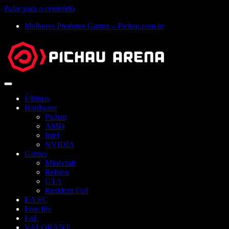
Pular para o conteúdo
Melhores Produtos Gamer – Pichau.com.br
Abrir
menu
Últimas
Hardware
Pichau
AMD
Intel
NVIDIA
Games
Minecraft
Roblox
GTA
Resident Evil
EA FC
Free fire
LoL
VALORANT