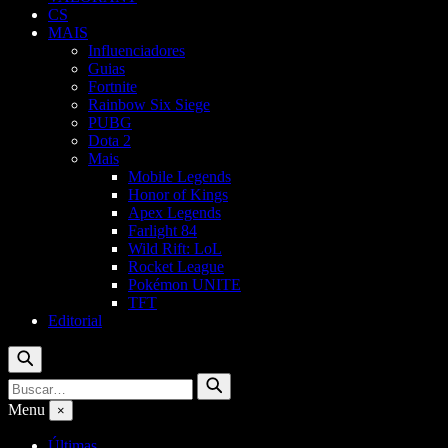
CS
MAIS
Influenciadores
Guias
Fortnite
Rainbow Six Siege
PUBG
Dota 2
Mais
Mobile Legends
Honor of Kings
Apex Legends
Farlight 84
Wild Rift: LoL
Rocket League
Pokémon UNITE
TFT
Editorial
Buscar
Buscar
Buscar
por:
Menu
×
Últimas