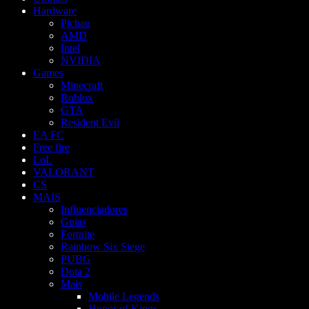
Hardware
Pichau
AMD
Intel
NVIDIA
Games
Minecraft
Roblox
GTA
Resident Evil
EA FC
Free fire
LoL
VALORANT
CS
MAIS
Influenciadores
Guias
Fortnite
Rainbow Six Siege
PUBG
Dota 2
Mais
Mobile Legends
Honor of Kings