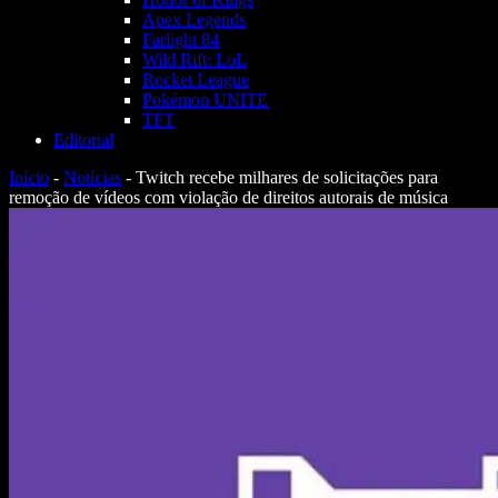
Apex Legends
Farlight 84
Wild Rift: LoL
Rocket League
Pokémon UNITE
TFT
Editorial
Início
-
Notícias
-
Twitch recebe milhares de solicitações para
remoção de vídeos com violação de direitos autorais de música