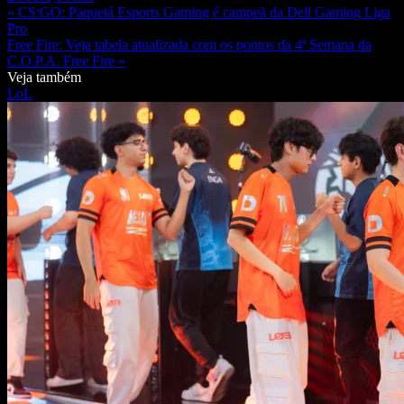
« CS:GO: Paquetá Esports Gaming é campeã da Dell Gaming Liga
Pro
Free Fire: Veja tabela atualizada com os pontos da 4ª Semana da
C.O.P.A. Free Fire »
Veja também
LoL