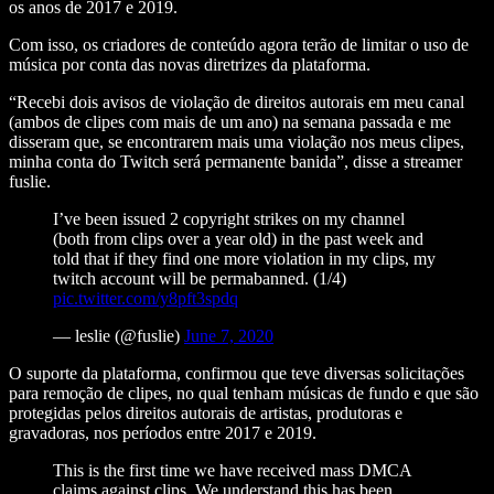
os anos de 2017 e 2019.
Com isso, os criadores de conteúdo agora terão de limitar o uso de
música por conta das novas diretrizes da plataforma.
“Recebi dois avisos de violação de direitos autorais em meu canal
(ambos de clipes com mais de um ano) na semana passada e me
disseram que, se encontrarem mais uma violação nos meus clipes,
minha conta do Twitch será permanente banida”, disse a streamer
fuslie.
I’ve been issued 2 copyright strikes on my channel
(both from clips over a year old) in the past week and
told that if they find one more violation in my clips, my
twitch account will be permabanned. (1/4)
pic.twitter.com/y8pft3spdq
— leslie (@fuslie)
June 7, 2020
O suporte da plataforma, confirmou que teve diversas solicitações
para remoção de clipes, no qual tenham músicas de fundo e que são
protegidas pelos direitos autorais de artistas, produtoras e
gravadoras, nos períodos entre 2017 e 2019.
This is the first time we have received mass DMCA
claims against clips. We understand this has been