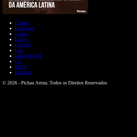
Últimas
Hardware
Games
EA FC
Free fire
LoL
VALORANT
CS
MAIS
Editorial
© 2026 - Pichau Arena. Todos os Direitos Reservados