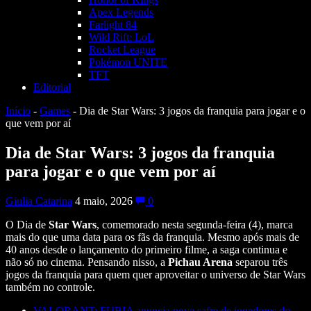
Apex Legends
Farlight 84
Wild Rift: LoL
Rocket League
Pokémon UNITE
TFT
Editorial
Início
-
Games
-
Dia de Star Wars: 3 jogos da franquia para jogar e o
que vem por aí
Dia de Star Wars: 3 jogos da franquia
para jogar e o que vem por aí
Giulia Catarina
4 maio, 2026
0
O Dia de
Star Wars
, comemorado nesta segunda-feira (4), marca
mais do que uma data para os fãs da franquia. Mesmo após mais de
40 anos desde o lançamento do primeiro filme, a saga continua e
não só no cinema. Pensando nisso, a
Pichau Arena
separou três
jogos da franquia para quem quer aproveitar o universo de Star Wars
também no controle.
VALORANT: FURIA anuncia nova safra de jogadores do