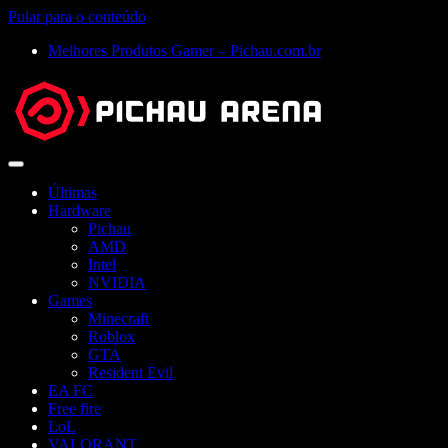
Pular para o conteúdo
Melhores Produtos Gamer – Pichau.com.br
Abrir
menu
Últimas
Hardware
Pichau
AMD
Intel
NVIDIA
Games
Minecraft
Roblox
GTA
Resident Evil
EA FC
Free fire
LoL
VALORANT