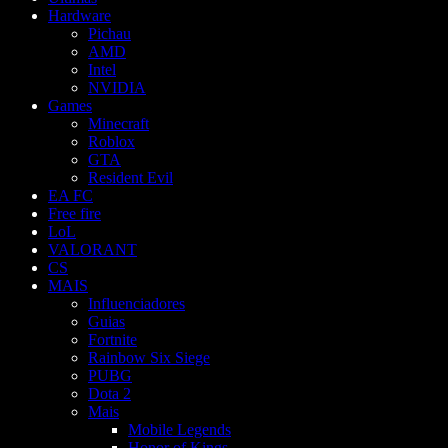
Hardware
Pichau
AMD
Intel
NVIDIA
Games
Minecraft
Roblox
GTA
Resident Evil
EA FC
Free fire
LoL
VALORANT
CS
MAIS
Influenciadores
Guias
Fortnite
Rainbow Six Siege
PUBG
Dota 2
Mais
Mobile Legends
Honor of Kings