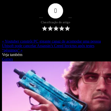
0
Classificação do artigo
« Youtuber constrói PC gigante capaz de acomodar uma pessoa
Ubisoft pode cancelar Assassin’s Creed Invictus após testes
“péssimos” »
Veja também
Games