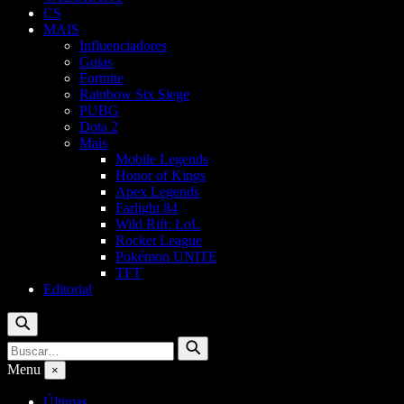
CS
MAIS
Influenciadores
Guias
Fortnite
Rainbow Six Siege
PUBG
Dota 2
Mais
Mobile Legends
Honor of Kings
Apex Legends
Farlight 84
Wild Rift: LoL
Rocket League
Pokémon UNITE
TFT
Editorial
Buscar
Buscar
Buscar
por:
Menu
×
Últimas