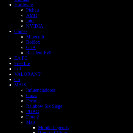
Hardware
Pichau
AMD
Intel
NVIDIA
Games
Minecraft
Roblox
GTA
Resident Evil
EA FC
Free fire
LoL
VALORANT
CS
MAIS
Influenciadores
Guias
Fortnite
Rainbow Six Siege
PUBG
Dota 2
Mais
Mobile Legends
Honor of Kings