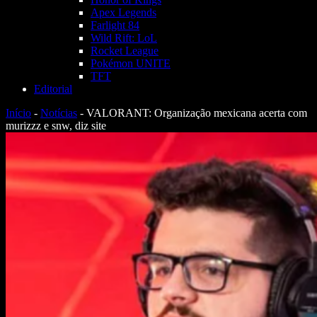
Apex Legends
Farlight 84
Wild Rift: LoL
Rocket League
Pokémon UNITE
TFT
Editorial
Início
-
Notícias
-
VALORANT: Organização mexicana acerta com
murizzz e snw, diz site