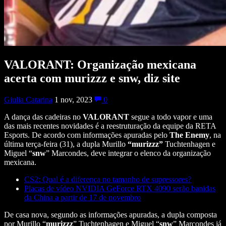
VALORANT: Organização mexicana
acerta com murizzz e snw, diz site
Giulia Catarina
1 nov, 2023
0
A dança das cadeiras no
VALORANT
segue a todo vapor
e uma
das mais recentes novidades é a reestruturação da equipe da RETA
Esports. De acordo com informações apuradas pelo
The Enemy
, na
última terça-feira (31),
a dupla
Murillo
“murizzz”
Tuchtenhagen
e
Miguel “
snw
” Marcondes, deve integrar o elenco da organização
mexicana.
CS2: Qual é a diferença no tamanho de supressores?
Placas de vídeo NVIDIA GeForce RTX 4090 serão banidas
da China a partir de 17 de novembro
De casa nova, segundo as informações apuradas, a dupla composta
por Murillo “
murizzz
” Tuchtenhagen e Miguel “
snw
” Marcondes já