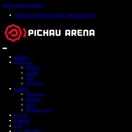
Pular para o conteúdo
Melhores Produtos Gamer – Pichau.com.br
Abrir
menu
Últimas
Hardware
Pichau
AMD
Intel
NVIDIA
Games
Minecraft
Roblox
GTA
Resident Evil
EA FC
Free fire
LoL
VALORANT