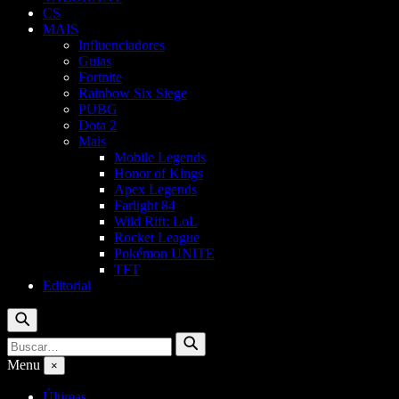
CS
MAIS
Influenciadores
Guias
Fortnite
Rainbow Six Siege
PUBG
Dota 2
Mais
Mobile Legends
Honor of Kings
Apex Legends
Farlight 84
Wild Rift: LoL
Rocket League
Pokémon UNITE
TFT
Editorial
Buscar
Buscar
Buscar
por:
Menu
×
Últimas