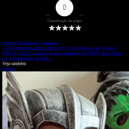
0
Classificação do artigo
murizzz
Notícias
snw
Valorant
« CS2: Imperial anuncia Decenty, jovem promessa de 19 anos
CBLOL 2023: Comissão técnica tricampeã da LOUD deve passar
por reformulação, diz site »
Veja também
Games