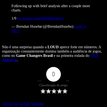
Following up with brief analysis after a couple more
charts.
1/9
pic.twitter.com/SMHBHuaqyb
— Brendan Husebø (@BrendanHusebo)
April 11,
2023
Não é uma surpresa quando a
LOUD
aprece forte em números. A
organização constantemente domina também a audiência de jogos,
como no
Game Changers Brasil
e na primeira rodada do
VCT
Americas
.
0
Classificação do artigo
CS:GO
lol
LOUD
Valorant