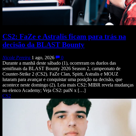
CS2: FaZe e Astralis ficam para trás na
decisão da BLAST Bounty
Nicole Pereira
1 ago, 2026
0
Durante a manhã deste sábado (1), ocorreram os duelos das
semifinais da BLAST Bounty 2026 Season 2, campeonato de
Counter-Strike 2 (CS2). FaZe Clan, Spirit, Astralis e MOUZ
lutaram para avançar e conquistar uma posição na decisão, que
acontece neste domingo (2). Leia mais CS2: MIBR revela mudanças
no elenco Academy; Veja CS2: paiN x […]
CS2