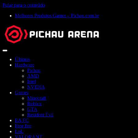
Pular para o conteúdo
Melhores Produtos Gamer – Pichau.com.br
Abrir
menu
Últimas
Hardware
Pichau
AMD
Intel
NVIDIA
Games
Minecraft
Roblox
GTA
Resident Evil
EA FC
Free fire
LoL
VALORANT