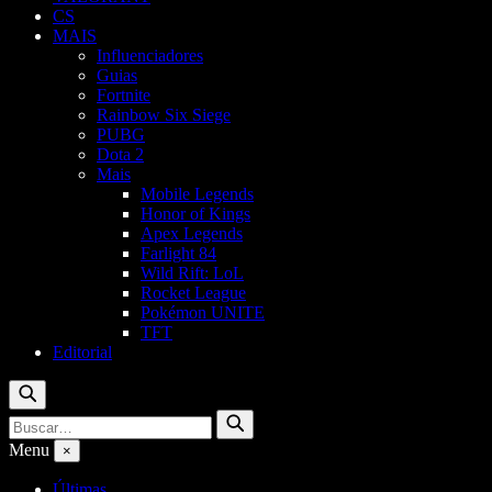
CS
MAIS
Influenciadores
Guias
Fortnite
Rainbow Six Siege
PUBG
Dota 2
Mais
Mobile Legends
Honor of Kings
Apex Legends
Farlight 84
Wild Rift: LoL
Rocket League
Pokémon UNITE
TFT
Editorial
Buscar
Buscar
Buscar
por:
Menu
×
Últimas