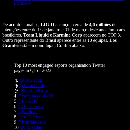
LOCK//IN
De acordo a análise,
LOUD
alcançou cerca de
4,6 milhões
de
interações entre de 1º de janeiro e 31 de março deste ano. Junto aos
brasileiros,
Team Liquid e Karmine Corp
aparecem no TOP 3.
Outro representante do Brasil aparece entre as 10 equipes,
Los
Grandes
está em nono lugar. Confira abaixo:
Top 10 most engaged esports organisation Twitter
pages in Q1 of 2023:
🥇
@LOUDgg
🥈
@TeamVitality
🥉
@KarmineCorp
4
@crazyraccoon406
5
@FNATIC
6
@OpTicTexas
7
@Sentinels
8
@OpTicTexas
9
@losgrandesgg
10
@FaZeClan