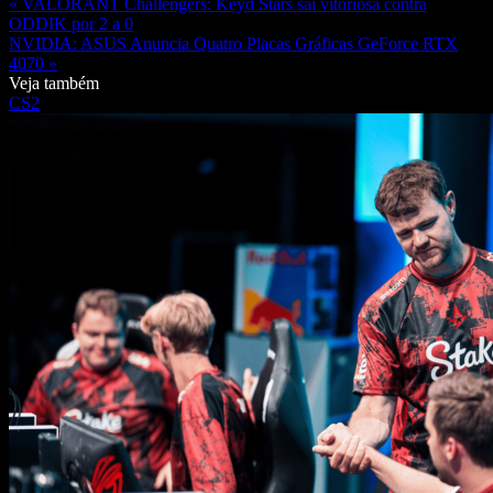
« VALORANT Challengers: Keyd Stars sai vitoriosa contra
ODDIK por 2 a 0
NVIDIA: ASUS Anuncia Quatro Placas Gráficas GeForce RTX
4070 »
Veja também
CS2