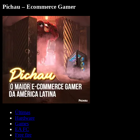
Pichau – Ecommerce Gamer
Últimas
Hardware
Games
EA FC
Free fire