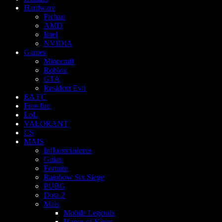
Hardware
Pichau
AMD
Intel
NVIDIA
Games
Minecraft
Roblox
GTA
Resident Evil
EA FC
Free fire
LoL
VALORANT
CS
MAIS
Influenciadores
Guias
Fortnite
Rainbow Six Siege
PUBG
Dota 2
Mais
Mobile Legends
Honor of Kings