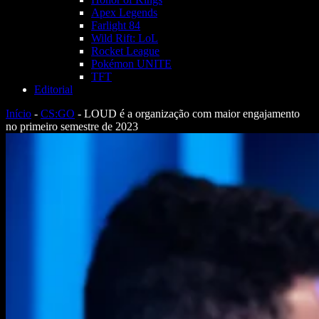
Apex Legends
Farlight 84
Wild Rift: LoL
Rocket League
Pokémon UNITE
TFT
Editorial
Início
-
CS:GO
-
LOUD é a organização com maior engajamento
no primeiro semestre de 2023