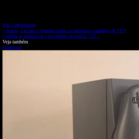
Fifa
Libertadores
« Senna, Lucian e Amumu serão os próximos campões de TFT
Confira as mudanças e novidades do patch 7.23 »
Veja também
Hardware