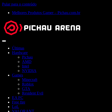
Pular para o conteúdo
Melhores Produtos Gamer – Pichau.com.br
Abrir
menu
Últimas
Hardware
Pichau
AMD
Intel
NVIDIA
Games
Minecraft
Roblox
GTA
Resident Evil
EA FC
Free fire
LoL
VALORANT