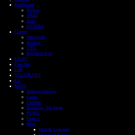
Hardware
Pichau
AMD
Intel
NVIDIA
Games
Minecraft
Roblox
GTA
Resident Evil
EA FC
Free fire
LoL
VALORANT
CS
MAIS
Influenciadores
Guias
Fortnite
Rainbow Six Siege
PUBG
Dota 2
Mais
Mobile Legends
Honor of Kings