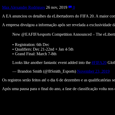
Max Alexandre Rodrigues
26 nov, 2019
0
A EA anunciou os detalhes da eLibertadores do FIFA 20. A maior compe
A empresa divulgou a informação após ser revelada a exclusividade
New @EAFIFAesports Competition Announced – The eLibert
• Registration: 6th Dec
• Qualifiers: Dec 21-22nd + Jan 4-5th
• Grand Final: March 7-8th
Looks like another fantastic event added into the
#FIFA20
Glob
— Brandon Smith (@BSmith_Esports)
November 23, 2019
Os registros serão feitos até o dia 6 de dezembro e as qualificatórias
Após uma pausa para o final do ano, a fase de classificação volta nos d