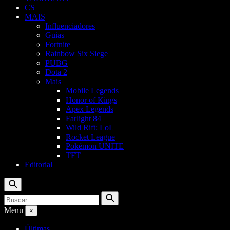
CS
MAIS
Influenciadores
Guias
Fortnite
Rainbow Six Siege
PUBG
Dota 2
Mais
Mobile Legends
Honor of Kings
Apex Legends
Farlight 84
Wild Rift: LoL
Rocket League
Pokémon UNITE
TFT
Editorial
Buscar
Buscar
Buscar
por:
Menu
×
Últimas