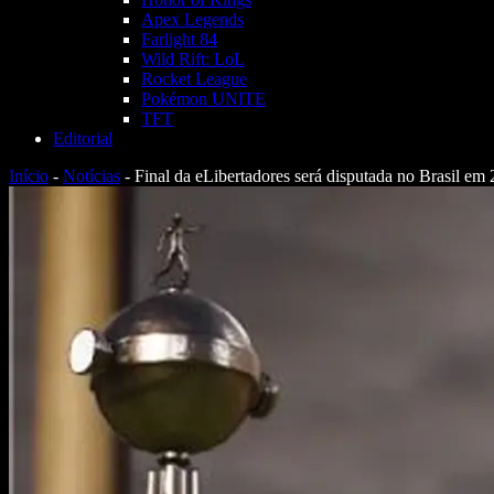
Apex Legends
Farlight 84
Wild Rift: LoL
Rocket League
Pokémon UNITE
TFT
Editorial
Início
-
Notícias
-
Final da eLibertadores será disputada no Brasil em