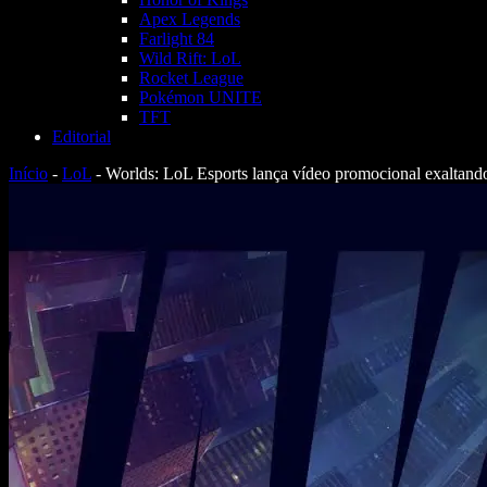
Apex Legends
Farlight 84
Wild Rift: LoL
Rocket League
Pokémon UNITE
TFT
Editorial
Início
-
LoL
-
Worlds: LoL Esports lança vídeo promocional exaltando