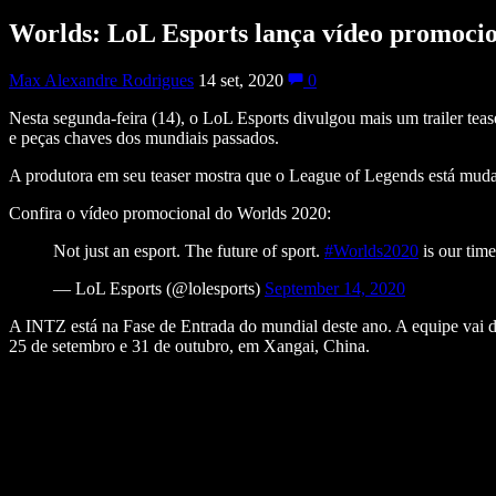
Worlds: LoL Esports lança vídeo promocio
Max Alexandre Rodrigues
14 set, 2020
0
Nesta segunda-feira (14), o LoL Esports divulgou mais um trailer t
e peças chaves dos mundiais passados.
A produtora em seu teaser mostra que o League of Legends está mud
Confira o vídeo promocional do Worlds 2020:
Not just an esport. The future of sport.
#Worlds2020
is our tim
— LoL Esports (@lolesports)
September 14, 2020
A INTZ está na Fase de Entrada do mundial deste ano. A equipe vai de
25 de setembro e 31 de outubro, em Xangai, China.