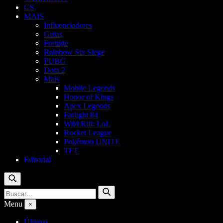
CS
MAIS
Influenciadores
Guias
Fortnite
Rainbow Six Siege
PUBG
Dota 2
Mais
Mobile Legends
Honor of Kings
Apex Legends
Farlight 84
Wild Rift: LoL
Rocket League
Pokémon UNITE
TFT
Editorial
Buscar
Buscar
Buscar
por:
Menu
×
Últimas