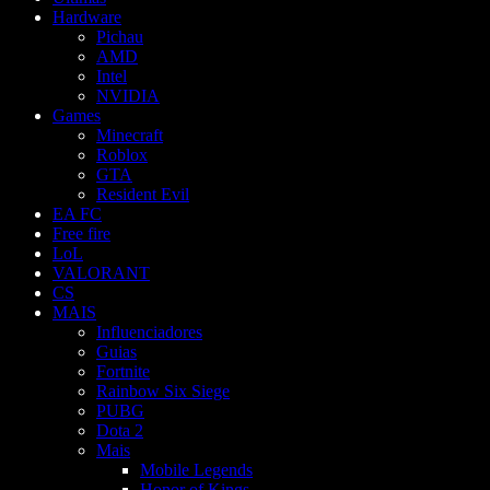
Hardware
Pichau
AMD
Intel
NVIDIA
Games
Minecraft
Roblox
GTA
Resident Evil
EA FC
Free fire
LoL
VALORANT
CS
MAIS
Influenciadores
Guias
Fortnite
Rainbow Six Siege
PUBG
Dota 2
Mais
Mobile Legends
Honor of Kings