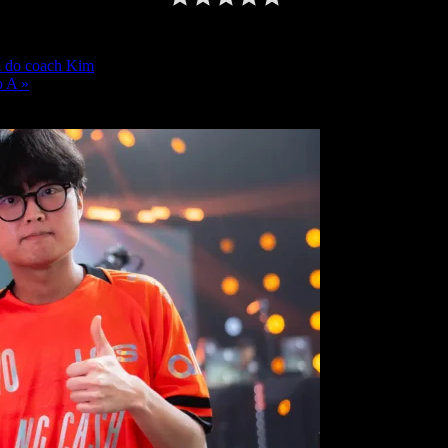
da do coach Kim
o A »