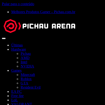
Pular para o conteúdo
Melhores Produtos Gamer – Pichau.com.br
Abrir
menu
Últimas
Hardware
Pichau
AMD
Intel
NVIDIA
Games
Minecraft
Roblox
GTA
Resident Evil
EA FC
Free fire
LoL
VALORANT