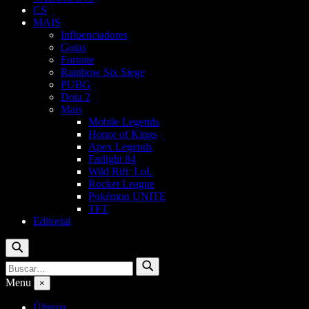
CS
MAIS
Influenciadores
Guias
Fortnite
Rainbow Six Siege
PUBG
Dota 2
Mais
Mobile Legends
Honor of Kings
Apex Legends
Farlight 84
Wild Rift: LoL
Rocket League
Pokémon UNITE
TFT
Editorial
Buscar
Buscar
Buscar
por:
Menu
×
Últimas