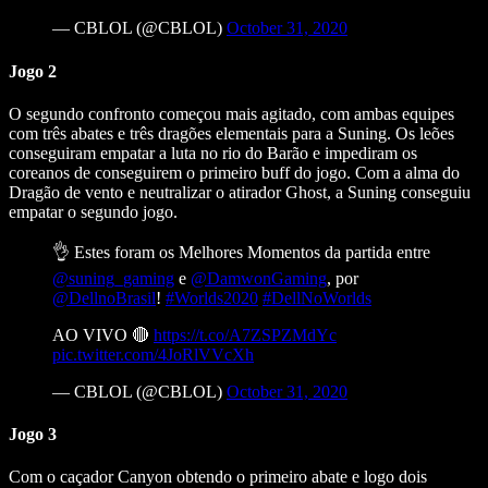
— CBLOL (@CBLOL)
October 31, 2020
Jogo 2
O segundo confronto começou mais agitado, com ambas equipes
com três abates e três dragões elementais para a Suning. Os leões
conseguiram empatar a luta no rio do Barão e impediram os
coreanos de conseguirem o primeiro buff do jogo. Com a alma do
Dragão de vento e neutralizar o atirador Ghost, a Suning conseguiu
empatar o segundo jogo.
👌 Estes foram os Melhores Momentos da partida entre
@suning_gaming
e
@DamwonGaming
, por
@DellnoBrasil
!
#Worlds2020
#DellNoWorlds
AO VIVO 🔴
https://t.co/A7ZSPZMdYc
pic.twitter.com/4JoRlVVcXh
— CBLOL (@CBLOL)
October 31, 2020
Jogo 3
Com o caçador Canyon obtendo o primeiro abate e logo dois