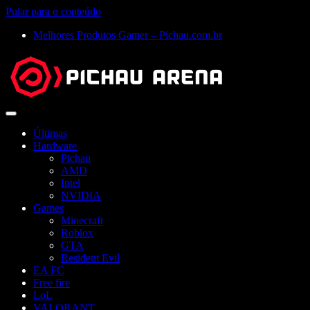
Pular para o conteúdo
Melhores Produtos Gamer – Pichau.com.br
Abrir
menu
Últimas
Hardware
Pichau
AMD
Intel
NVIDIA
Games
Minecraft
Roblox
GTA
Resident Evil
EA FC
Free fire
LoL
VALORANT