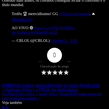
Obtendo mais abates, os coreanos conseguiu fechar o confronto e o
título mundial.
Troféu 🏆 merecidíssimo! GG
@DamwonGaming
. 🔥
#Worlds2020
AO VIVO 🔴
https://t.co/A7ZSPZMdYc
pic.twitter.com/6IuaQSGqLD
— CBLOL (@CBLOL)
October 31, 2020
0
Classificação do artigo
DAMWON Gaming
league of legends
riot games
Worlds 2020
« Hardware: O que é o TDP de que tanto falamos
Six Major November: Liquid, oNe e Ninjas In Pyjamas avançam
para a segunda rodada »
Veja também
LoL