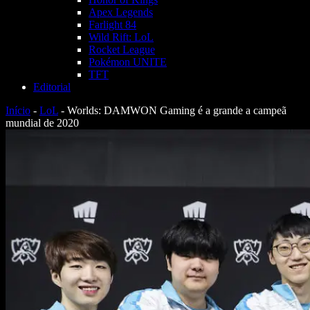
Apex Legends
Farlight 84
Wild Rift: LoL
Rocket League
Pokémon UNITE
TFT
Editorial
Início
-
LoL
-
Worlds: DAMWON Gaming é a grande a campeã
mundial de 2020