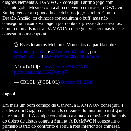
dragões elementais, DAMWON conseguiu abrir o jogo com
bastante gold. Mesmo com a alma de vento em mãos, a DWG viu a
Suning vencer a segunda luta e deixar o jogo parelho. Com o
Dragão Ancião, os chineses conseguiram o buff, mas não
conseguiram usar a vantagem por conta da pressão dos coreanos.
Com o última Barão, a DAMWON conseguiu vencer duas lutas e
conseguiu o matchpoint.
👌 Estes foram os Melhores Momentos da partida entre
@suning_gaming
e
@DamwonGaming
, por
@DellnoBrasil
!
#Worlds2020
#DellNoWorlds
AO VIVO 🔴
https://t.co/A7ZSPZMdYc
pic.twitter.com/8J6AWsn4y7
— CBLOL (@CBLOL)
October 31, 2020
Jogo 4
Em mais um bom começo de Canyon, a DAMWON conseguiu 4
abates e um Dragão da Terra. Os coreanos dominaram o mid-game
da grande final. A equipe conquistou a alma do dragão e tinha mais
do dobro de abates contra a Suning. A DAMWON conseguiu o
primeiro Barão do confronto e abriu a rota inferior dos chineses.