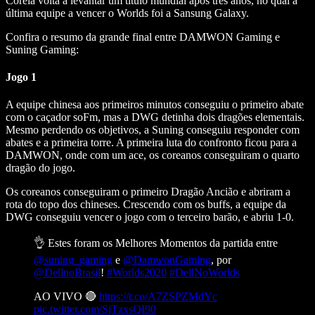
Coreia volta a levantar um título mundial após três anos, no qual a
última equipe a vencer o Worlds foi a Sansung Galaxy.
Confira o resumo da grande final entre DAMWON Gaming e
Suning Gaming:
Jogo 1
A equipe chinesa aos primeiros minutos conseguiu o primeiro abate
com o caçador soFm, mas a DWG detinha dois dragões elementais.
Mesmo perdendo os objetivos, a Suning conseguiu responder com
abates e a primeira torre. A primeira luta do confronto ficou para a
DAMWON, onde com um ace, os coreanos conseguiram o quarto
dragão do jogo.
Os coreanos conseguiram o primeiro Dragão Ancião e abriram a
rota do topo dos chineses. Crescendo com os buffs, a equipe da
DWG conseguiu vencer o jogo com o terceiro barão, e abriu 1-0.
👌 Estes foram os Melhores Momentos da partida entre
@suning_gaming
e
@DamwonGaming
, por
@DellnoBrasil
!
#Worlds2020
#DellNoWorlds
AO VIVO 🔴
https://t.co/A7ZSPZMdYc
pic.twitter.com/SjTzxsQI90