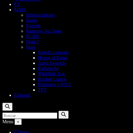
CS
MAIS
Influenciadores
Guias
Fortnite
Rainbow Six Siege
PUBG
Dota 2
Mais
Mobile Legends
Honor of Kings
Apex Legends
Farlight 84
Wild Rift: LoL
Rocket League
Pokémon UNITE
TFT
Editorial
Buscar
Buscar
Buscar
por:
Menu
×
Últimas