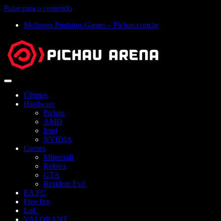
Pular para o conteúdo
Melhores Produtos Gamer – Pichau.com.br
Abrir
menu
Últimas
Hardware
Pichau
AMD
Intel
NVIDIA
Games
Minecraft
Roblox
GTA
Resident Evil
EA FC
Free fire
LoL
VALORANT