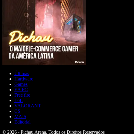
Últimas
Hardware
Games
EA FC
Free fire
LoL
VALORANT
CS
MAIS
Editorial
© 2026 - Pichau Arena. Todos os Direitos Reservados