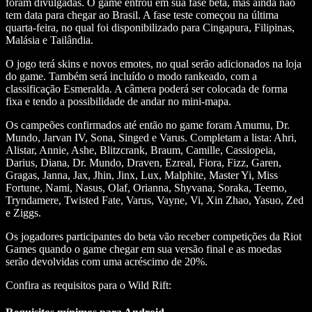
foram divulgadas. O game entrou em sua fase beta, mas ainda não
tem data para chegar ao Brasil. A fase teste começou na última
quarta-feira, no qual foi disponibilizado para Cingapura, Filipinas,
Malásia e Tailândia.
O jogo terá skins e novos emotes, no qual serão adicionados na loja
do game. Também será incluído o modo rankeado, com a
classificação Esmeralda. A câmera poderá ser colocada de forma
fixa e tendo a possibilidade de andar no mini-mapa.
Os campeões confirmados até então no game foram Amumu, Dr.
Mundo, Jarvan IV, Sona, Singed e Varus. Completam a lista: Ahri,
Alistar, Annie, Ashe, Blitzcrank, Braum, Camille, Cassiopeia,
Darius, Diana, Dr. Mundo, Draven, Ezreal, Fiora, Fizz, Garen,
Gragas, Janna, Jax, Jhin, Jinx, Lux, Malphite, Master Yi, Miss
Fortune, Nami, Nasus, Olaf, Orianna, Shyvana, Soraka, Teemo,
Tryndamere, Twisted Fate, Varus, Vayne, Vi, Xin Zhao, Yasuo, Zed
e Ziggs.
Os jogadores participantes do beta vão receber competições da Riot
Games quando o game chegar em sua versão final e as moedas
serão devolvidas com uma acréscimo de 20%.
Confira as requisitos para o Wild Rift: