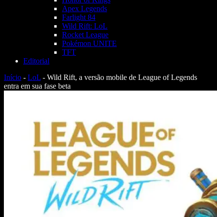
Apex Legends
Farlight 84
Wild Rift: LoL
Rocket League
Pokémon UNITE
TFT
Editorial
Início
-
LoL
-
Wild Rift, a versão mobile de League of Legends
entra em sua fase beta