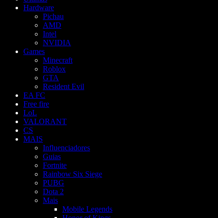
Hardware
Pichau
AMD
Intel
NVIDIA
Games
Minecraft
Roblox
GTA
Resident Evil
EA FC
Free fire
LoL
VALORANT
CS
MAIS
Influenciadores
Guias
Fortnite
Rainbow Six Siege
PUBG
Dota 2
Mais
Mobile Legends
Honor of Kings