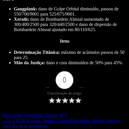
Gangplank:
dano de Golpe Orbital diminuído, passou de
550/700/9001 para 525/675/9001.
Xerath:
dano de Bombardeio Abissal aumentado de
300/400/2500 para 320/440/2500 e dano de dispersão de
Bombardeio Abissal ajustado em 80/110/625.
Itens
Determinação Titânica:
máximo de acúmulos passou de 50
para 25.
Mão da Justiça:
dano e cura diminuídos de 50% para 45%.
0
Classificação do artigo
Patch notes
TeamFight Tactics
TFT
« CLUTCH: E-Galo “goleia” Cream Real Betis; Sharks, Isurus e
Vivo Keyd se recuperam