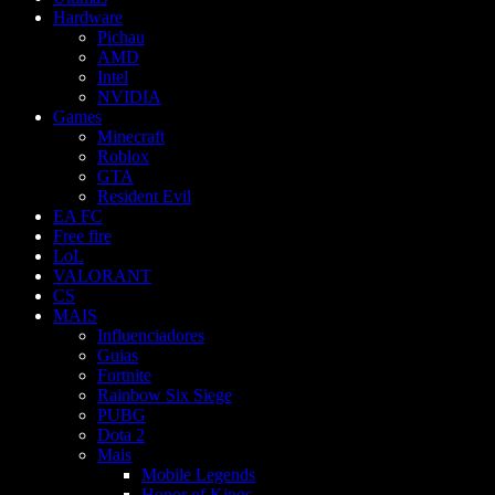
Hardware
Pichau
AMD
Intel
NVIDIA
Games
Minecraft
Roblox
GTA
Resident Evil
EA FC
Free fire
LoL
VALORANT
CS
MAIS
Influenciadores
Guias
Fortnite
Rainbow Six Siege
PUBG
Dota 2
Mais
Mobile Legends
Honor of Kings