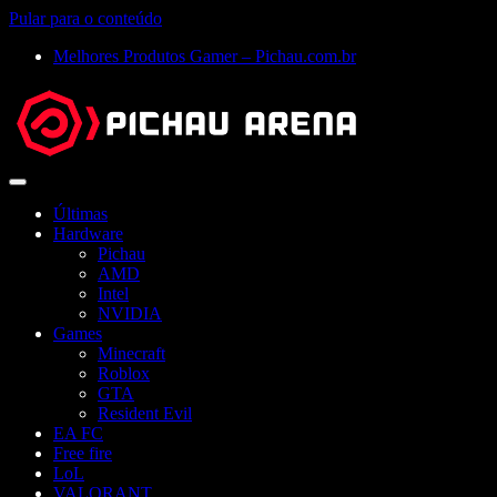
Pular para o conteúdo
Melhores Produtos Gamer – Pichau.com.br
Abrir
menu
Últimas
Hardware
Pichau
AMD
Intel
NVIDIA
Games
Minecraft
Roblox
GTA
Resident Evil
EA FC
Free fire
LoL
VALORANT