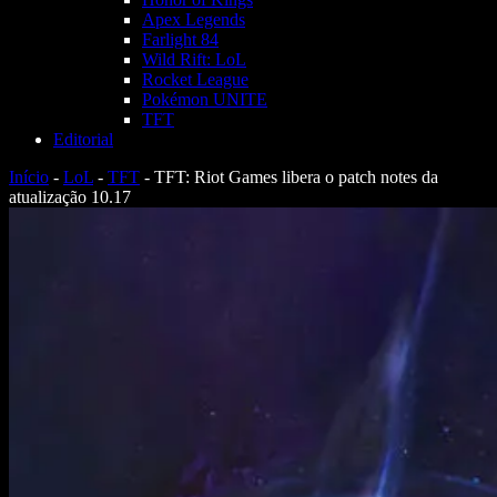
Apex Legends
Farlight 84
Wild Rift: LoL
Rocket League
Pokémon UNITE
TFT
Editorial
Início
-
LoL
-
TFT
-
TFT: Riot Games libera o patch notes da
atualização 10.17