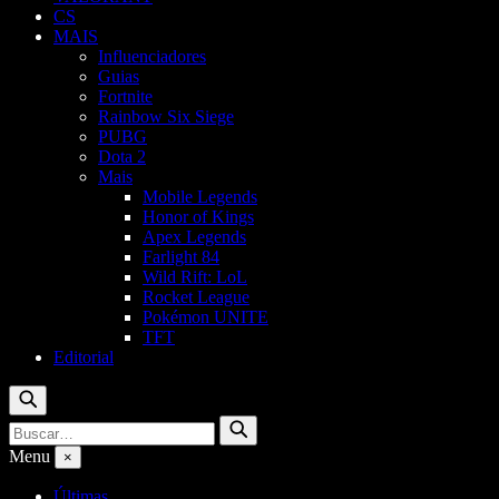
CS
MAIS
Influenciadores
Guias
Fortnite
Rainbow Six Siege
PUBG
Dota 2
Mais
Mobile Legends
Honor of Kings
Apex Legends
Farlight 84
Wild Rift: LoL
Rocket League
Pokémon UNITE
TFT
Editorial
Buscar
Buscar
Buscar
por:
Menu
×
Últimas