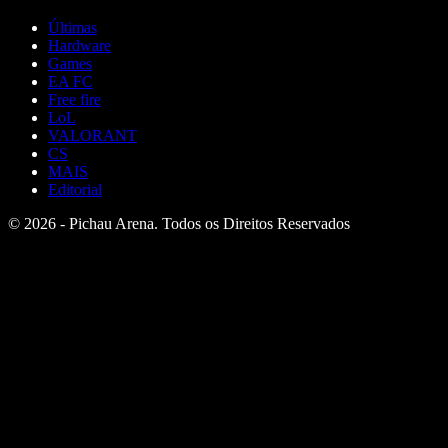
Últimas
Hardware
Games
EA FC
Free fire
LoL
VALORANT
CS
MAIS
Editorial
© 2026 - Pichau Arena. Todos os Direitos Reservados