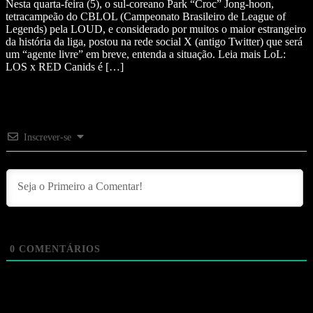
Nesta quarta-feira (5), o sul-coreano Park “Croc” Jong-hoon,
tetracampeão do CBLOL (Campeonato Brasileiro de League of
Legends) pela LOUD, e considerado por muitos o maior estrangeiro
da história da liga, postou na rede social X (antigo Twitter) que será
um “agente livre” em breve, entenda a situação. Leia mais LoL:
LOS x RED Canids é […]
Inscrever-se
0
COMENTÁRIOS