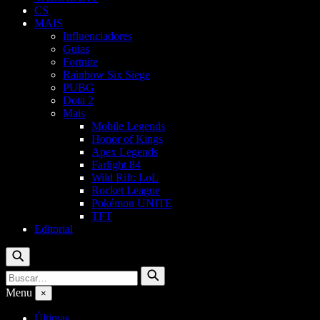
CS
MAIS
Influenciadores
Guias
Fortnite
Rainbow Six Siege
PUBG
Dota 2
Mais
Mobile Legends
Honor of Kings
Apex Legends
Farlight 84
Wild Rift: LoL
Rocket League
Pokémon UNITE
TFT
Editorial
Buscar
Buscar
Buscar
por:
Menu
×
Últimas