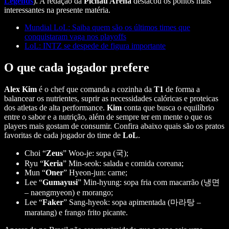
Legends
). A redação da
Pichau Arena
destacou os pontos mais
interessantes na presente matéria.
Mundial LoL: Saiba quem são os últimos times que
conquistaram vaga nos playoffs
LoL: INTZ se despede de figura importante
O que cada jogador prefere
Alex Kim
é o chef que comanda a cozinha da
T1
de forma a
balancear os nutrientes, suprir as necessidades calóricas e proteicas
dos atletas de alta performance.
Kim
conta que busca o equilíbrio
entre o sabor e a nutrição, além de sempre ter em mente o que os
players mais gostam de consumir. Confira abaixo quais são os pratos
favoritas de cada jogador do time de
LoL
.
Choi “
Zeus
” Woo-je: sopa (국);
Ryu “
Keria
” Min-seok: salada e comida coreana;
Mun “
Oner
” Hyeon-jun: carne;
Lee “
Gumayusi
” Min-hyung: sopa fria com macarrão (냉면
– naengmyeon) e morango;
Lee “
Faker
” Sang-hyeok: sopa apimentada (마라탕 –
maratang) e frango frito picante.