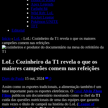
Apex Legends
Farlight 84
Wild Rift: LoL
Rocket League
Pokémon UNITE
TFT
Editorial
Início
-
LoL
-
LoL: Cozinheiro da T1 revela o que os maiores
campeões comem nas refeições
LoL: Cozinheiro da T1 revela o que os
maiores campeões comem nas refeições
Dory de Paula
15 out, 2024
0
Assim como os esportes tradicionais, a alimentação também é um
fator importante para os esportes eletrônicos. O
canal
Alvin Zhou
Films
publicou um documentário mostrando como o chef da
T1
cuida das questões nutricionais de uma das equipes que garantiu
mais vezes o título de campeã na história do LoL (
League of