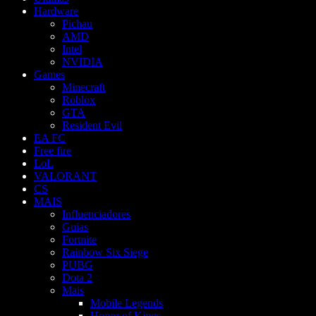
Hardware
Pichau
AMD
Intel
NVIDIA
Games
Minecraft
Roblox
GTA
Resident Evil
EA FC
Free fire
LoL
VALORANT
CS
MAIS
Influenciadores
Guias
Fortnite
Rainbow Six Siege
PUBG
Dota 2
Mais
Mobile Legends
Honor of Kings