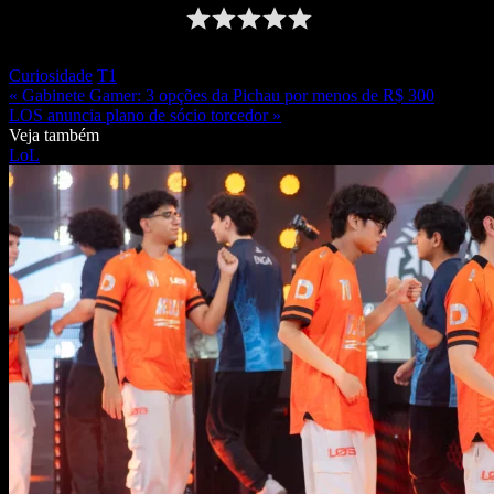
Curiosidade
T1
« Gabinete Gamer: 3 opções da Pichau por menos de R$ 300
LOS anuncia plano de sócio torcedor »
Veja também
LoL