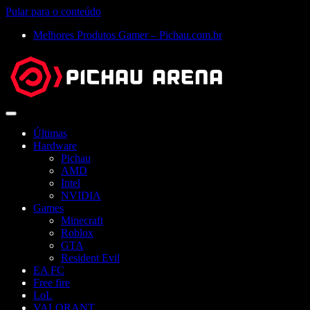
Pular para o conteúdo
Melhores Produtos Gamer – Pichau.com.br
Abrir
menu
Últimas
Hardware
Pichau
AMD
Intel
NVIDIA
Games
Minecraft
Roblox
GTA
Resident Evil
EA FC
Free fire
LoL
VALORANT