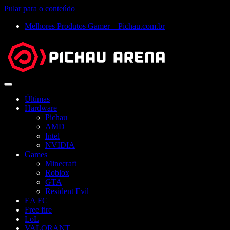
Pular para o conteúdo
Melhores Produtos Gamer – Pichau.com.br
Abrir
menu
Últimas
Hardware
Pichau
AMD
Intel
NVIDIA
Games
Minecraft
Roblox
GTA
Resident Evil
EA FC
Free fire
LoL
VALORANT