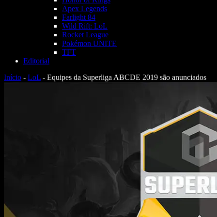
Apex Legends
Farlight 84
Wild Rift: LoL
Rocket League
Pokémon UNITE
TFT
Editorial
Início
-
LoL
-
Equipes da Superliga ABCDE 2019 são anunciados