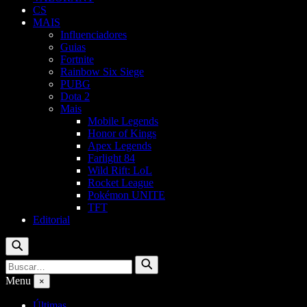
CS
MAIS
Influenciadores
Guias
Fortnite
Rainbow Six Siege
PUBG
Dota 2
Mais
Mobile Legends
Honor of Kings
Apex Legends
Farlight 84
Wild Rift: LoL
Rocket League
Pokémon UNITE
TFT
Editorial
Buscar
Buscar
Buscar
por:
Menu
×
Últimas