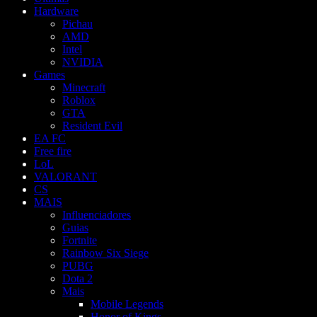
Hardware
Pichau
AMD
Intel
NVIDIA
Games
Minecraft
Roblox
GTA
Resident Evil
EA FC
Free fire
LoL
VALORANT
CS
MAIS
Influenciadores
Guias
Fortnite
Rainbow Six Siege
PUBG
Dota 2
Mais
Mobile Legends
Honor of Kings