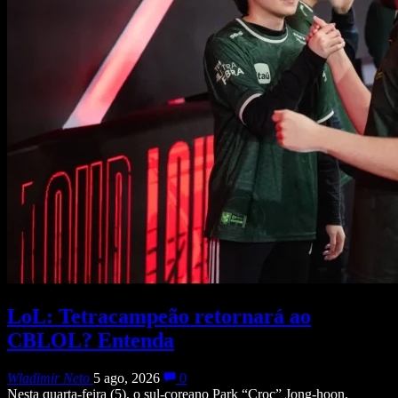
LoL: Tetracampeão retornará ao
CBLOL? Entenda
Wladimir Neto
5 ago, 2026
0
Nesta quarta-feira (5), o sul-coreano Park “Croc” Jong-hoon,