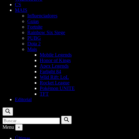
CS
MAIS
Influenciadores
Guias
Fortnite
Rainbow Six Siege
PUBG
Dota 2
Mais
Mobile Legends
Honor of Kings
Apex Legends
Farlight 84
Wild Rift: LoL
Rocket League
Pokémon UNITE
TFT
Editorial
Buscar
Buscar
Buscar
por:
Menu
×
Últimas