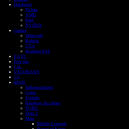
Hardware
Pichau
AMD
Intel
NVIDIA
Games
Minecraft
Roblox
GTA
Resident Evil
EA FC
Free fire
LoL
VALORANT
CS
MAIS
Influenciadores
Guias
Fortnite
Rainbow Six Siege
PUBG
Dota 2
Mais
Mobile Legends
Honor of Kings