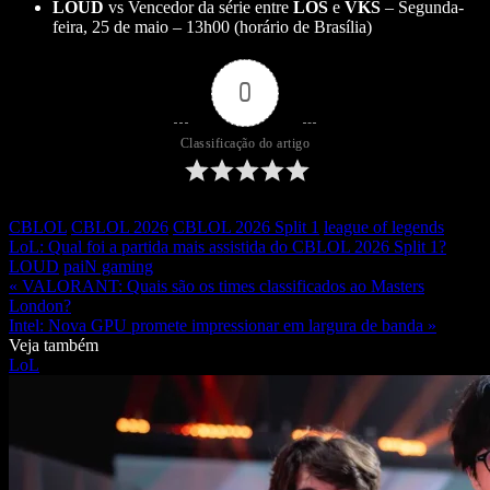
LOUD
vs Vencedor da série entre
LOS
e
VKS
– Segunda-
feira, 25 de maio – 13h00 (horário de Brasília)
0
Classificação do artigo
CBLOL
CBLOL 2026
CBLOL 2026 Split 1
league of legends
LoL: Qual foi a partida mais assistida do CBLOL 2026 Split 1?
LOUD
paiN gaming
« VALORANT: Quais são os times classificados ao Masters
London?
Intel: Nova GPU promete impressionar em largura de banda »
Veja também
LoL