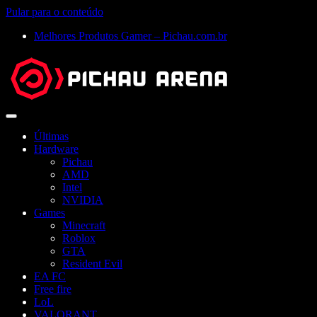
Pular para o conteúdo
Melhores Produtos Gamer – Pichau.com.br
Abrir
menu
Últimas
Hardware
Pichau
AMD
Intel
NVIDIA
Games
Minecraft
Roblox
GTA
Resident Evil
EA FC
Free fire
LoL
VALORANT