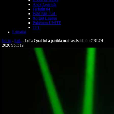
Apex Legends
Farlight 84
Wild Rift: LoL
Rocket League
Pokémon UNITE
TFT
Editorial
Início
-
LoL
-
LoL: Qual foi a partida mais assistida do CBLOL
2026 Split 1?