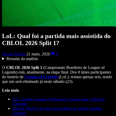
LoL: Qual foi a partida mais assistida do
CBLOL 2026 Split 1?
Nicole Pereira
21 maio, 2026
0
Resumo da matéria
O
CBLOL 2026 Split 1
(Campeonato Brasileiro de League of
Legends) está, atualmente, na etapa final. Dos 8 times participantes
do torneio de
League of Legends
(LoL), restam apenas seis, sendo
que um será eliminado já neste sábado (23).
Leia mais
LoL: Equipe assume a liderança e avança para a final do
Circuitão
Esports World Cup não será sediada na Arábia Saudita;
Entenda