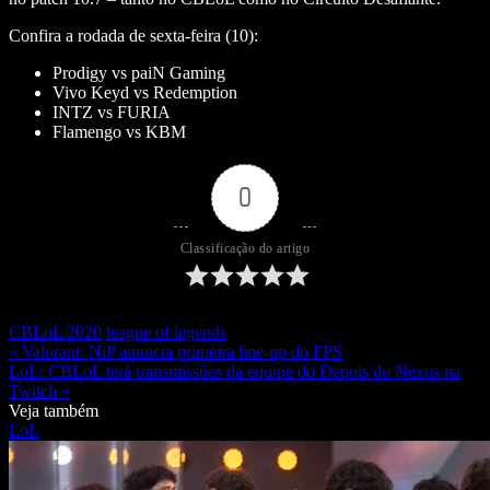
Confira a rodada de sexta-feira (10):
Prodigy vs paiN Gaming
Vivo Keyd vs Redemption
INTZ vs FURIA
Flamengo vs KBM
0
Classificação do artigo
CBLoL 2020
league of legends
« Valorant: NiP anuncia primeira line-up do FPS
LoL: CBLoL terá transmissões da equipe do Depois do Nexus na
Twitch »
Veja também
LoL