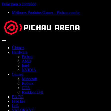
Pular para o conteúdo
Melhores Produtos Gamer – Pichau.com.br
Abrir
menu
Últimas
Hardware
Pichau
AMD
Intel
NVIDIA
Games
Minecraft
Roblox
GTA
Resident Evil
EA FC
Free fire
LoL
VALORANT