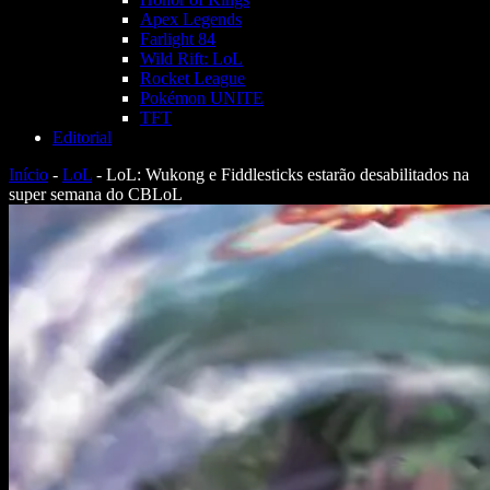
Apex Legends
Farlight 84
Wild Rift: LoL
Rocket League
Pokémon UNITE
TFT
Editorial
Início
-
LoL
-
LoL: Wukong e Fiddlesticks estarão desabilitados na
super semana do CBLoL