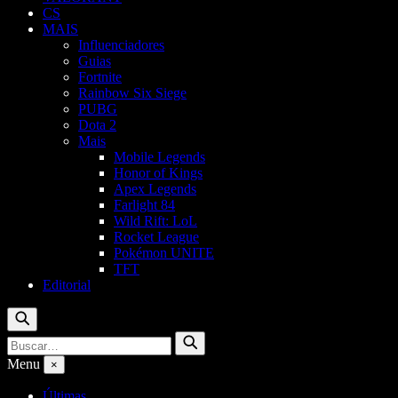
CS
MAIS
Influenciadores
Guias
Fortnite
Rainbow Six Siege
PUBG
Dota 2
Mais
Mobile Legends
Honor of Kings
Apex Legends
Farlight 84
Wild Rift: LoL
Rocket League
Pokémon UNITE
TFT
Editorial
Buscar
Buscar
Buscar
por:
Menu
×
Últimas