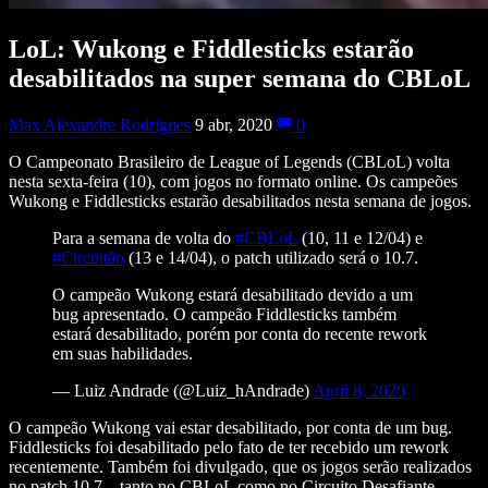
LoL: Wukong e Fiddlesticks estarão
desabilitados na super semana do CBLoL
Max Alexandre Rodrigues
9 abr, 2020
0
O Campeonato Brasileiro de League of Legends (CBLoL) volta
nesta sexta-feira (10), com jogos no formato online. Os campeões
Wukong e Fiddlesticks estarão desabilitados nesta semana de jogos.
Para a semana de volta do
#CBLoL
(10, 11 e 12/04) e
#Circuitão
(13 e 14/04), o patch utilizado será o 10.7.
O campeão Wukong estará desabilitado devido a um
bug apresentado. O campeão Fiddlesticks também
estará desabilitado, porém por conta do recente rework
em suas habilidades.
— Luiz Andrade (@Luiz_hAndrade)
April 8, 2020
O campeão Wukong vai estar desabilitado, por conta de um bug.
Fiddlesticks foi desabilitado pelo fato de ter recebido um rework
recentemente. Também foi divulgado, que os jogos serão realizados
no patch 10.7 – tanto no CBLoL como no Circuito Desafiante.