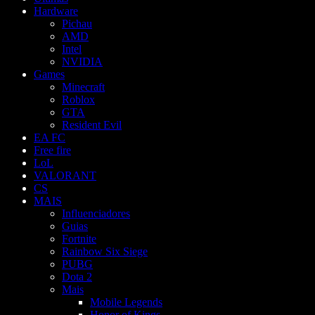
Hardware
Pichau
AMD
Intel
NVIDIA
Games
Minecraft
Roblox
GTA
Resident Evil
EA FC
Free fire
LoL
VALORANT
CS
MAIS
Influenciadores
Guias
Fortnite
Rainbow Six Siege
PUBG
Dota 2
Mais
Mobile Legends
Honor of Kings