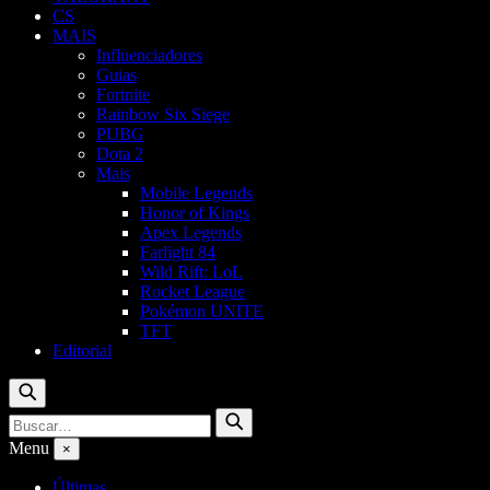
CS
MAIS
Influenciadores
Guias
Fortnite
Rainbow Six Siege
PUBG
Dota 2
Mais
Mobile Legends
Honor of Kings
Apex Legends
Farlight 84
Wild Rift: LoL
Rocket League
Pokémon UNITE
TFT
Editorial
Buscar
Buscar
Buscar
por:
Menu
×
Últimas