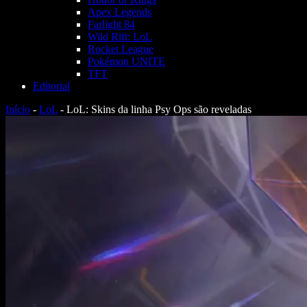
Apex Legends
Farlight 84
Wild Rift: LoL
Rocket League
Pokémon UNITE
TFT
Editorial
Início
-
LoL
-
LoL: Skins da linha Psy Ops são reveladas