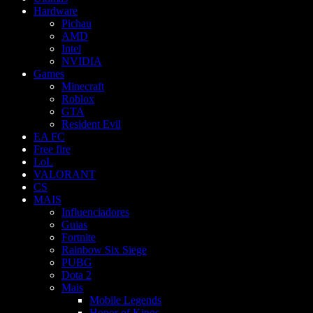
Hardware
Pichau
AMD
Intel
NVIDIA
Games
Minecraft
Roblox
GTA
Resident Evil
EA FC
Free fire
LoL
VALORANT
CS
MAIS
Influenciadores
Guias
Fortnite
Rainbow Six Siege
PUBG
Dota 2
Mais
Mobile Legends
Honor of Kings