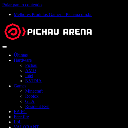
Pular para o conteúdo
Melhores Produtos Gamer – Pichau.com.br
Abrir
menu
Últimas
Hardware
Pichau
AMD
Intel
NVIDIA
Games
Minecraft
Roblox
GTA
Resident Evil
EA FC
Free fire
LoL
VALORANT